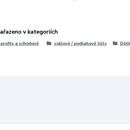
zařazeno v kategoriích
, profily a schodové
soklové / podlahové lišty
Döll