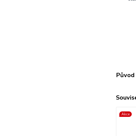
Původ 
Souvise
Akce