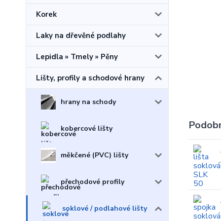
Korek
Laky na dřevěné podlahy
Lepidla » Tmely » Pěny
Lišty, profily a schodové hrany
hrany na schody
Podobn
kobercové lišty
měkčené (PVC) lišty
přechodové profily
soklové / podlahové lišty