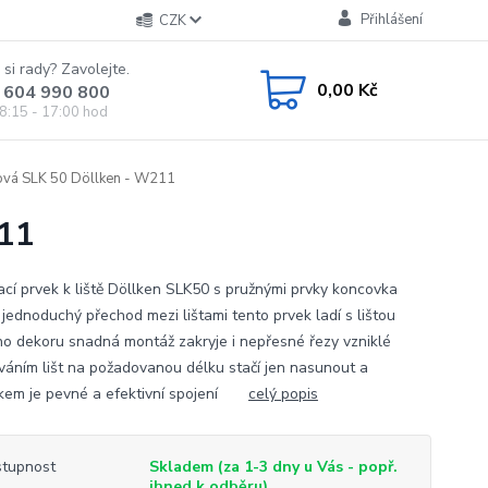
Přihlášení
CZK
 si rady? Zavolejte.
0,00 Kč
 604 990 800
8:15 - 17:00 hod
ová SLK 50 Döllken - W211
211
ací prvek k liště Döllken SLK50 s pružnými prvky koncovka
 jednoduchý přechod mezi lištami tento prvek ladí s lištou
ho dekoru snadná montáž zakryje i nepřesné řezy vzniklé
váním lišt na požadovanou délku stačí jen nasunout a
kem je pevné a efektivní spojení
celý popis
tupnost
Skladem (za 1-3 dny u Vás - popř.
ihned k odběru)