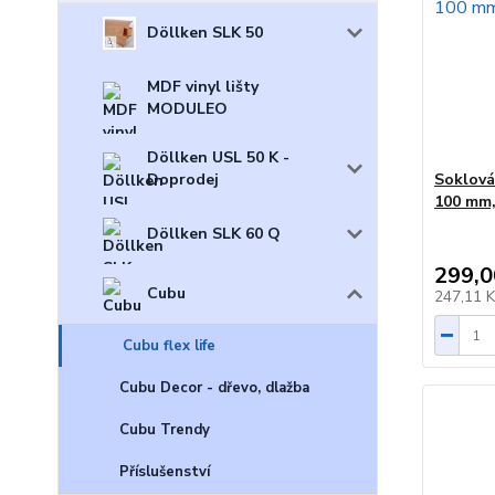
Döllken SLK 50
MDF vinyl lišty
MODULEO
Döllken USL 50 K -
Doprodej
Soklová 
100 mm, 
Döllken SLK 60 Q
299,0
Cubu
247,11 
Cubu flex life
Cubu Decor - dřevo, dlažba
Cubu Trendy
Příslušenství