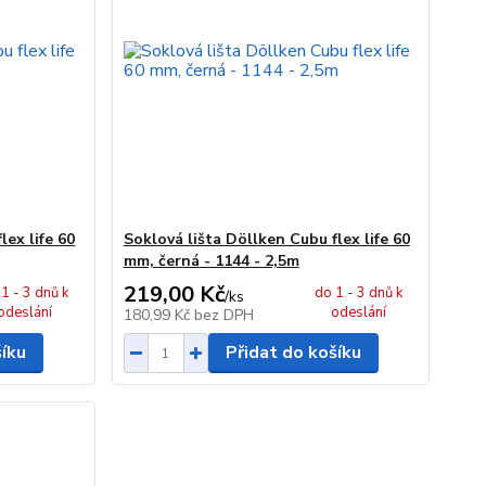
lex life 60
Soklová lišta Döllken Cubu flex life 60
mm, černá - 1144 - 2,5m
219,00 Kč
1 - 3 dnů k
do 1 - 3 dnů k
/
ks
odeslání
odeslání
180,99 Kč
bez DPH
šíku
Přidat do košíku