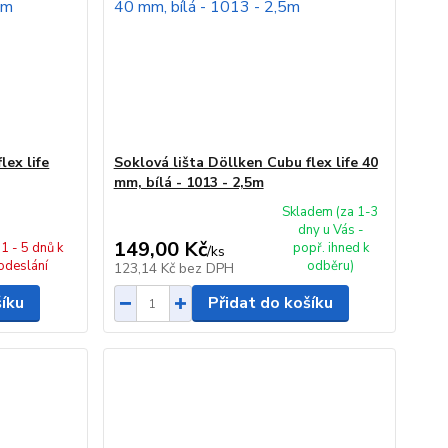
lex life
Soklová lišta Döllken Cubu flex life 40
mm, bílá - 1013 - 2,5m
Skladem (za 1-3
dny u Vás -
149,00 Kč
1 - 5 dnů k
popř. ihned k
/
ks
odeslání
odběru)
123,14 Kč
bez DPH
šíku
Přidat do košíku