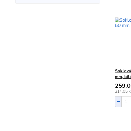
Soklová 
mm, bílá
259,0
214,05 