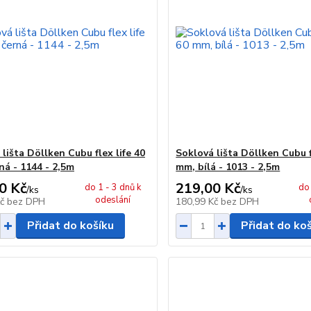
lišta Döllken Cubu flex life 40
Soklová lišta Döllken Cubu f
ná - 1144 - 2,5m
mm, bílá - 1013 - 2,5m
0 Kč
219,00 Kč
do 1 - 3 dnů k
do 
/
ks
/
ks
odeslání
Kč
bez DPH
180,99 Kč
bez DPH
Přidat do košíku
Přidat do ko