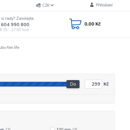
Přihlášení
CZK
 si rady? Zavolejte.
0,00 Kč
 604 990 800
8:15 - 17:00 hod
bu flex life
Do
Kč
mm
(2)
100 mm
(2)