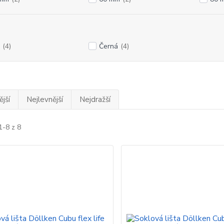
(4)
Černá
(4)
jší
Nejlevnější
Nejdražší
1-8 z 8