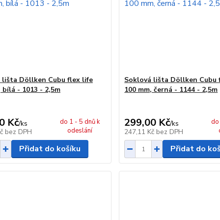
lišta Döllken Cubu flex life
Soklová lišta Döllken Cubu f
bílá - 1013 - 2,5m
100 mm, černá - 1144 - 2,5m
0 Kč
299,00 Kč
do 1 - 5 dnů k
do 
/
ks
/
ks
odeslání
Kč
bez DPH
247,11 Kč
bez DPH
Přidat do košíku
Přidat do ko