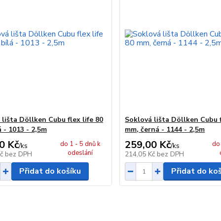
lišta Döllken Cubu flex life 80
Soklová lišta Döllken Cubu f
 - 1013 - 2,5m
mm, černá - 1144 - 2,5m
0 Kč
259,00 Kč
do 1 - 5 dnů k
do 
/
ks
/
ks
odeslání
Kč
bez DPH
214,05 Kč
bez DPH
Přidat do košíku
Přidat do ko