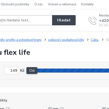
Obchodní podmínky
O nás
Vrácení a reklamace
Kontakty
Nevíte
Hledat
+420
po-pá 
išty, profily a schodové hrany
soklové / podlahové lišty
Cubu
Cu
 flex life
Kč
Od
lišty
 mm
(2)
60 mm
(2)
80 