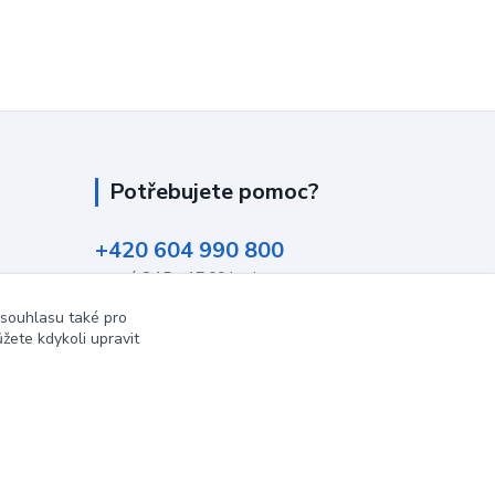
Potřebujete pomoc?
+420 604 990 800
po-pá 8:15 - 17:00 hod
 souhlasu také pro
info@podlahovyraj.cz
žete kdykoli upravit
Vytvořeno na
Eshop-rychle.cz