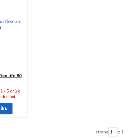
lex life 80
1 - 5 dnů k
odeslání
šíku
strana
z 1