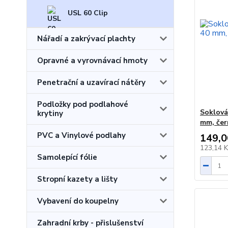
USL 60 Clip
Nářadí a zakrývací plachty
Opravné a vyrovnávací hmoty
Penetrační a uzavírací nátěry
Podložky pod podlahové
Soklová 
krytiny
mm, čer
PVC a Vinylové podlahy
149,0
123,14 
Samolepící fólie
Stropní kazety a lišty
Vybavení do koupelny
Zahradní krby - přislušenství