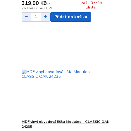
319,00 Kč
do 1 - 3 dnů k
/
ks
odeslání
263,64 Kč
bez DPH
Přidat do košíku
MDF vinyl obvodová lišta Moduleo - CLASSIC OAK
24235