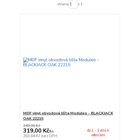
strana
z 1
MDF vinyl obvodová lišta Moduleo - BLACKJACK
OAK 22215
349,00 Kč
319,00 Kč
do 1 - 3 dnů k
/
ks
odeslání
263,64 Kč
bez DPH