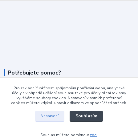
Potřebujete pomoc?
+420 604 990 800
Pro základní funkčnost, zpříjemnění používání webu, analytické
účely a v případě udělení souhlasu také pro účely cílení reklamy
po-pá 8:15 - 17:00 hod
využíváme soubory cookies. Nastavení vlastních preferencí
cookies můžete kdykoli upravit odkazem ve spodní části stránek.
info@podlahovyraj.cz
Souhlasím
Nastavení
Souhlas můžete odmítnout
zde
.