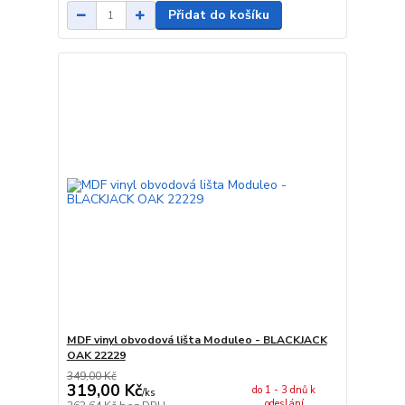
Přidat do košíku
MDF vinyl obvodová lišta Moduleo - BLACKJACK
OAK 22229
349,00 Kč
319,00 Kč
do 1 - 3 dnů k
/
ks
odeslání