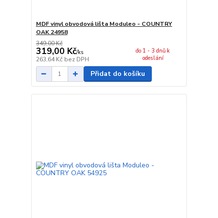
MDF vinyl obvodová lišta Moduleo - COUNTRY
OAK 24958
349,00 Kč
319,00 Kč
do 1 - 3 dnů k
/
ks
odeslání
263,64 Kč
bez DPH
Přidat do košíku