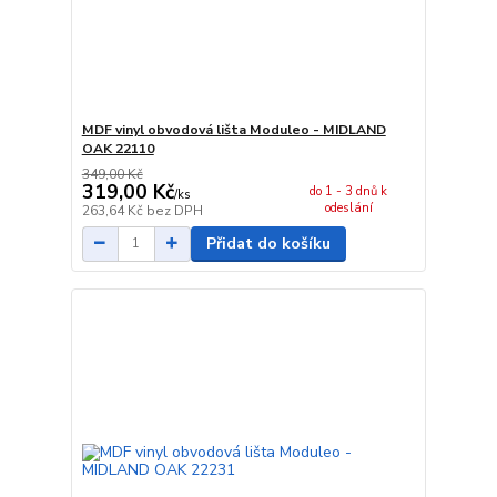
MDF vinyl obvodová lišta Moduleo - MIDLAND
OAK 22110
349,00 Kč
319,00 Kč
do 1 - 3 dnů k
/
ks
odeslání
263,64 Kč
bez DPH
Přidat do košíku