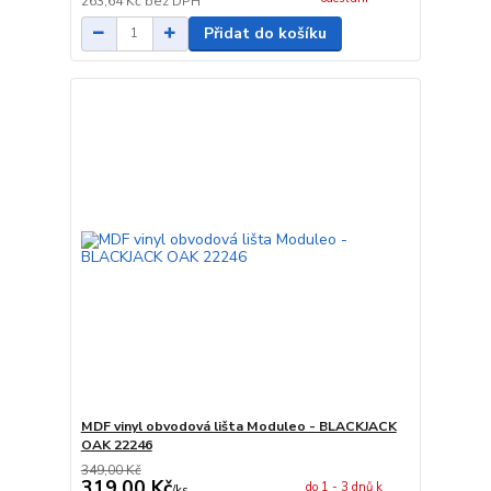
263,64 Kč
bez DPH
Přidat do košíku
MDF vinyl obvodová lišta Moduleo - BLACKJACK
OAK 22246
349,00 Kč
319,00 Kč
do 1 - 3 dnů k
/
ks