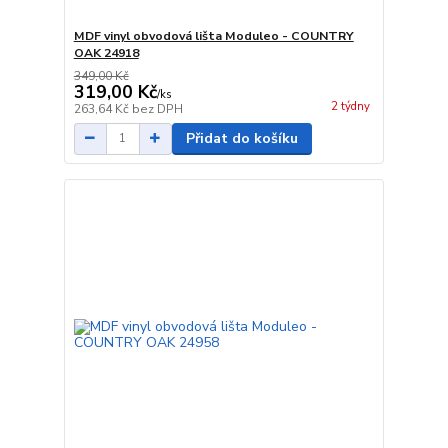
MDF vinyl obvodová lišta Moduleo - COUNTRY
OAK 24918
349,00 Kč
319,00 Kč
/
ks
2 týdny
263,64 Kč
bez DPH
Přidat do košíku