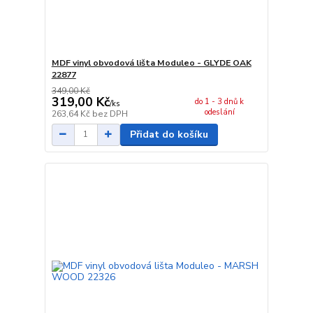
MDF vinyl obvodová lišta Moduleo - GLYDE OAK
22877
349,00 Kč
319,00 Kč
do 1 - 3 dnů k
/
ks
odeslání
263,64 Kč
bez DPH
Přidat do košíku