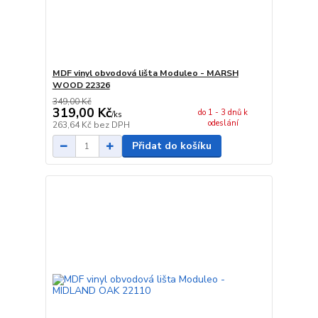
MDF vinyl obvodová lišta Moduleo - MARSH
WOOD 22326
349,00 Kč
319,00 Kč
do 1 - 3 dnů k
/
ks
odeslání
263,64 Kč
bez DPH
Přidat do košíku