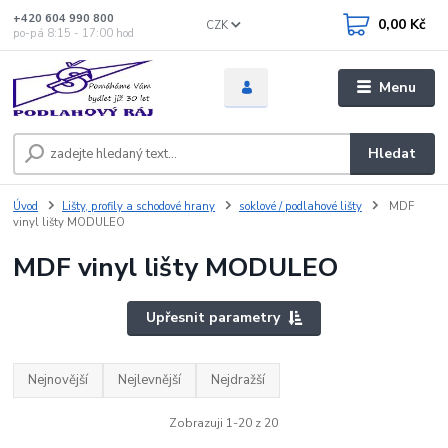
+420 604 990 800
0,00 Kč
CZK
po-pá 8:15 - 17:00 hod
Menu
Hledat
Úvod
Lišty, profily a schodové hrany
soklové / podlahové lišty
MDF
vinyl lišty MODULEO
MDF vinyl lišty MODULEO
Upřesnit parametry
Nejnovější
Nejlevnější
Nejdražší
Zobrazuji 1-20 z 20