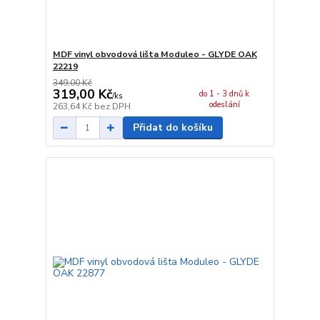
MDF vinyl obvodová lišta Moduleo - GLYDE OAK
22219
349,00 Kč
319,00 Kč
do 1 - 3 dnů k
/
ks
odeslání
263,64 Kč
bez DPH
Přidat do košíku