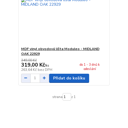
MDF vinyl obvodová lišta Moduleo - MIDLAND
OAK 22929
349,00 Kč
319,00 Kč
do 1 - 3 dnů k
/
ks
odeslání
263,64 Kč
bez DPH
Přidat do košíku
strana
z 1