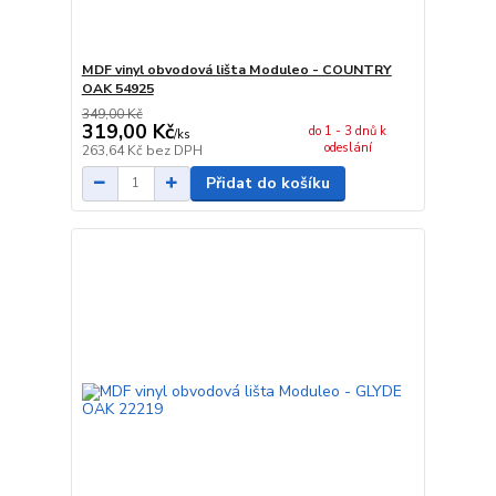
MDF vinyl obvodová lišta Moduleo - COUNTRY
OAK 54925
349,00 Kč
319,00 Kč
do 1 - 3 dnů k
/
ks
odeslání
263,64 Kč
bez DPH
Přidat do košíku