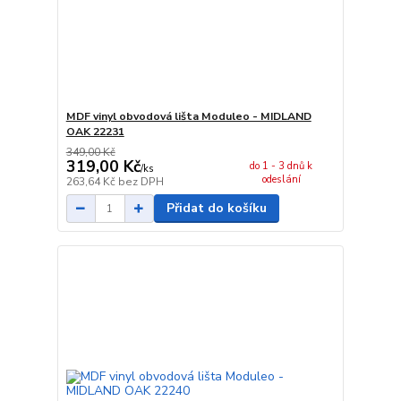
MDF vinyl obvodová lišta Moduleo - MIDLAND
OAK 22231
349,00 Kč
319,00 Kč
do 1 - 3 dnů k
/
ks
odeslání
263,64 Kč
bez DPH
Přidat do košíku