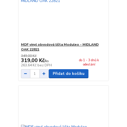
MDF vinyl obvodová lišta Moduleo - MIDLAND
OAK 22821
349,00 Kč
319,00 Kč
do 1 - 3 dnů k
/
ks
odeslání
263,64 Kč
bez DPH
Přidat do košíku