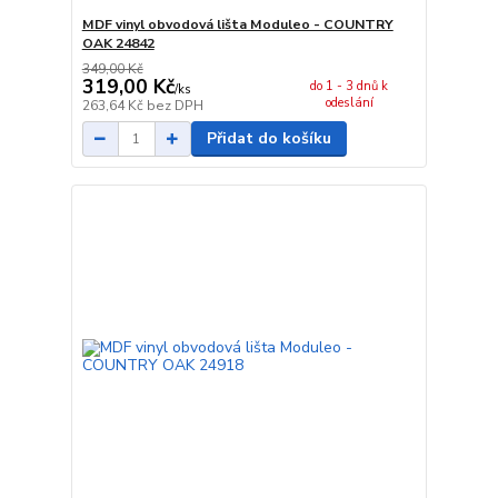
MDF vinyl obvodová lišta Moduleo - COUNTRY
OAK 24842
349,00 Kč
319,00 Kč
do 1 - 3 dnů k
/
ks
odeslání
263,64 Kč
bez DPH
Přidat do košíku