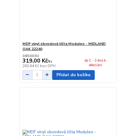
MDF vinyl obvodová lišta Moduleo - MIDLAND
OAK 22240
349,00 Kč
319,00 Kč
do 1 - 3 dnů k
/
ks
odeslání
263,64 Kč
bez DPH
Přidat do košíku