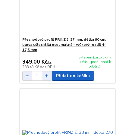
Přechodový profil PRINZ š. 37 mm, délka 90 cm,
barva ušlechtilá ocel matná - výškový rozdíl 4-
17,5 mm
Skladem (za 1-3 dny
349,00 Kč
u Vás - popř. ihned k
/
ks
odběru)
288,43 Kč
bez DPH
Přidat do košíku