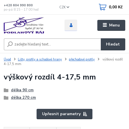
+420 604 990 800
0,00 Kč
CZK
po-pá 8:15 - 17:00 hod
Menu
Hledat
Úvod
Lišty, profily a schodové hrany
přechodové profily
výškový rozdíl
4-17,5 mm
výškový rozdíl 4-17,5 mm
délka 90 cm
délka 270 cm
Upřesnit parametry