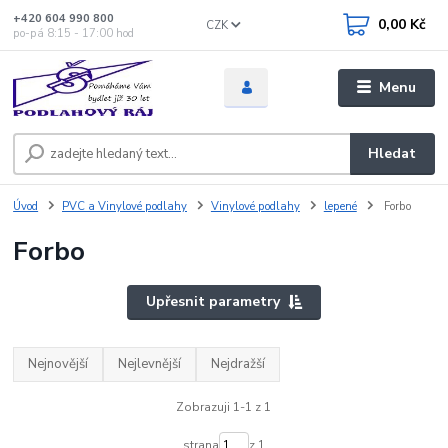
+420 604 990 800
0,00 Kč
CZK
po-pá 8:15 - 17:00 hod
Menu
Hledat
Úvod
PVC a Vinylové podlahy
Vinylové podlahy
lepené
Forbo
Forbo
Upřesnit parametry
Nejnovější
Nejlevnější
Nejdražší
Zobrazuji 1-1 z 1
strana
z 1