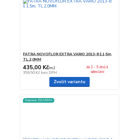
FATRA NOVOFLOR EXTRA VARIO 2013-8 š.1,5m,
TL.2,0MM
435,00 Kč
do 1 - 5 dnů k
/
m2
odeslání
359,50 Kč
bez DPH
Zvolit variantu
Doprava ZDARMA