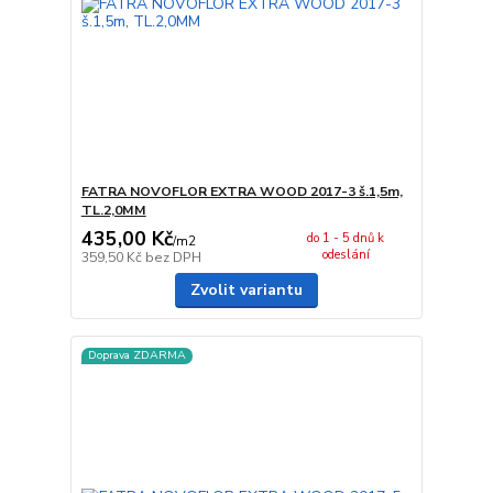
FATRA NOVOFLOR EXTRA WOOD 2017-3 š.1,5m,
TL.2,0MM
435,00 Kč
do 1 - 5 dnů k
/
m2
odeslání
359,50 Kč
bez DPH
Zvolit variantu
Doprava ZDARMA