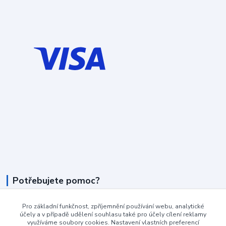
Potřebujete pomoc?
+420 604 990 800
Pro základní funkčnost, zpříjemnění používání webu, analytické
účely a v případě udělení souhlasu také pro účely cílení reklamy
po-pá 8:15 - 17:00 hod
využíváme soubory cookies. Nastavení vlastních preferencí