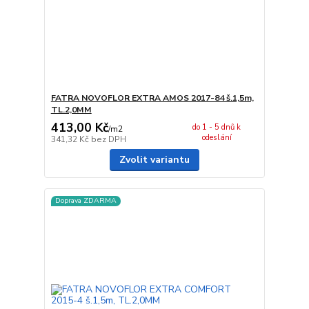
FATRA NOVOFLOR EXTRA AMOS 2017-84 š.1,5m,
TL.2,0MM
413,00 Kč
do 1 - 5 dnů k
/
m2
odeslání
341,32 Kč
bez DPH
Zvolit variantu
Doprava ZDARMA