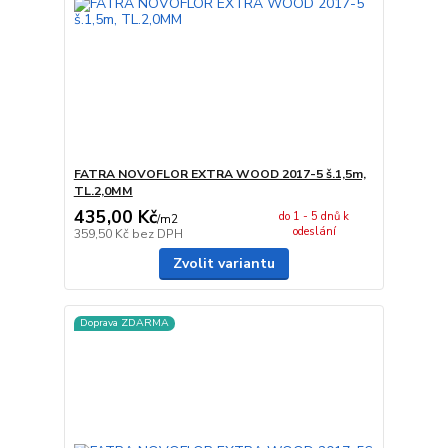
FATRA NOVOFLOR EXTRA WOOD 2017-5 š.1,5m,
TL.2,0MM
435,00 Kč
do 1 - 5 dnů k
/
m2
odeslání
359,50 Kč
bez DPH
Zvolit variantu
Doprava ZDARMA