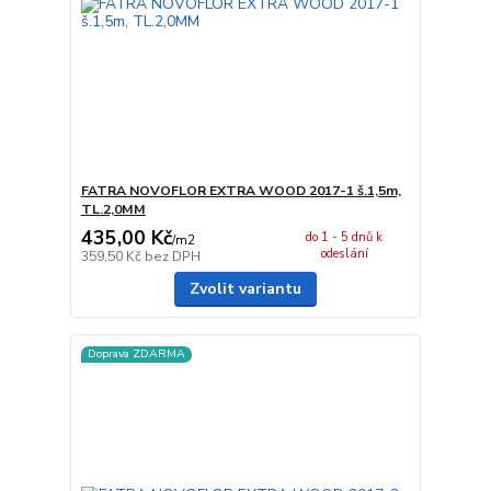
FATRA NOVOFLOR EXTRA WOOD 2017-1 š.1,5m,
TL.2,0MM
435,00 Kč
do 1 - 5 dnů k
/
m2
odeslání
359,50 Kč
bez DPH
Zvolit variantu
Doprava ZDARMA