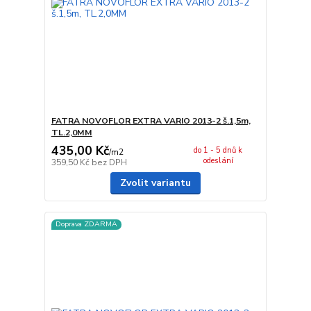
FATRA NOVOFLOR EXTRA VARIO 2013-2 š.1,5m,
TL.2,0MM
435,00 Kč
do 1 - 5 dnů k
/
m2
odeslání
359,50 Kč
bez DPH
Zvolit variantu
Doprava ZDARMA