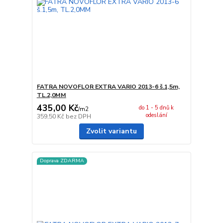
FATRA NOVOFLOR EXTRA VARIO 2013-6 š.1,5m,
TL.2,0MM
435,00 Kč
do 1 - 5 dnů k
/
m2
odeslání
359,50 Kč
bez DPH
Zvolit variantu
Doprava ZDARMA