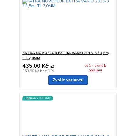
FATRA NOVOFLOR EXTRA VARIO 2013-3 š.1,5m,
TL.2,0MM
435,00 Kč
do 1 - 5 dnů k
/
m2
odeslání
359,50 Kč
bez DPH
Zvolit variantu
Doprava ZDARMA