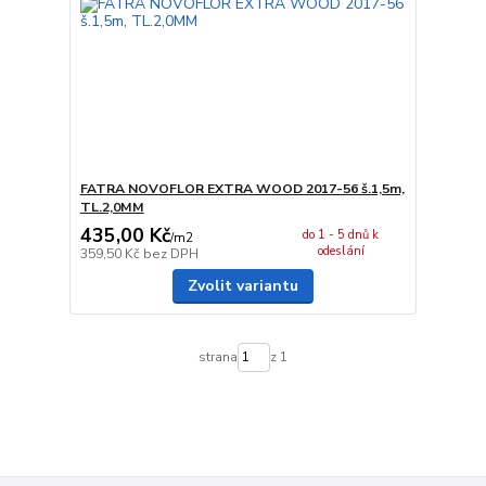
FATRA NOVOFLOR EXTRA WOOD 2017-56 š.1,5m,
TL.2,0MM
435,00 Kč
do 1 - 5 dnů k
/
m2
odeslání
359,50 Kč
bez DPH
Zvolit variantu
strana
z 1