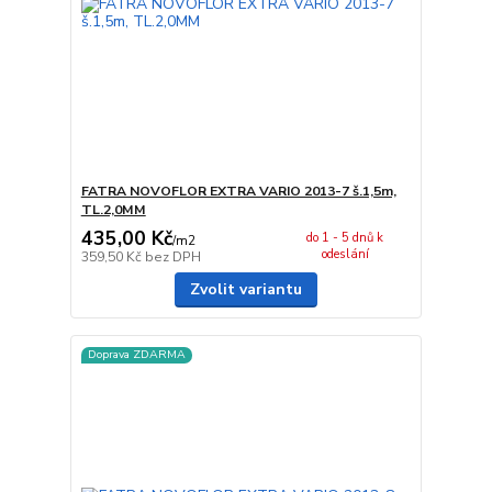
FATRA NOVOFLOR EXTRA VARIO 2013-7 š.1,5m,
TL.2,0MM
435,00 Kč
do 1 - 5 dnů k
/
m2
odeslání
359,50 Kč
bez DPH
Zvolit variantu
Doprava ZDARMA