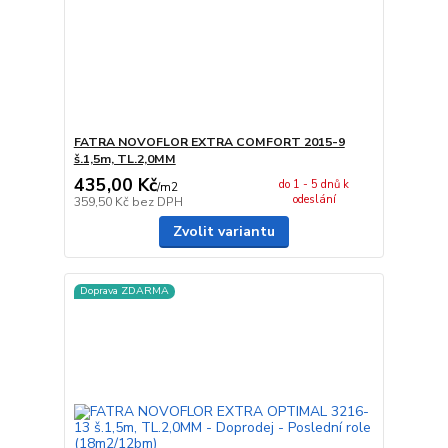
FATRA NOVOFLOR EXTRA COMFORT 2015-9
š.1,5m, TL.2,0MM
435,00 Kč
do 1 - 5 dnů k
/
m2
odeslání
359,50 Kč
bez DPH
Zvolit variantu
Doprava ZDARMA