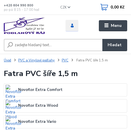
+420 604 990 800
0,00 Kč
CZK
po-pá 8:15 - 17:00 hod
Menu
Hledat
Úvod
PVC a Vinylové podlahy
PVC
Fatra PVC šíře 1,5 m
Fatra PVC šíře 1,5 m
Novoflor Extra Comfort
Novoflor Extra Wood
Novoflor Extra Vario