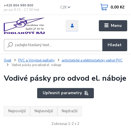
+420 604 990 800
0,00 Kč
CZK
po-pá 8:15 - 17:00 hod
Menu
Hledat
Úvod
PVC a Vinylové podlahy
antistatické a elektrostaticky vodivé PVC
Vodivé pásky pro odvod el. náboje
Vodivé pásky pro odvod el. náboje
Upřesnit parametry
Nejnovější
Nejlevnější
Nejdražší
Zobrazuji 1-2 z 2