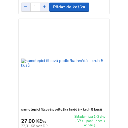
Přidat do košíku
samolepící filcová podložka hnědá - kruh 5 kusů
Skladem (za 1-3 dny
27,00 Kč
u Vás - popř. ihned k
/
ks
odběru)
22,31 Kč
bez DPH