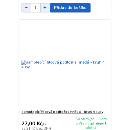
Přidat do košíku
samolepící filcová podložka hnědá - kruh 4 kusy
Skladem (za 1-3 dny
27,00 Kč
u Vás - popř. ihned k
/
ks
odběru)
22,31 Kč
bez DPH