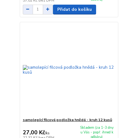
57,02 Kč
bez DPH
Přidat do košíku
samolepící filcová podložka hnědá - kruh 12 kusů
Skladem (za 1-3 dny
27,00 Kč
u Vás - popř. ihned k
/
ks
odběru)
22,31 Kč
bez DPH