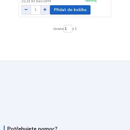
odběru)
22,31 Kč
bez DPH
Přidat do košíku
strana
z 1
Potřebujete pomoc?