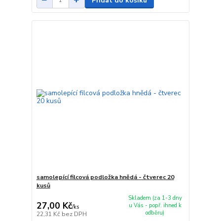
Přidat do košíku
samolepící filcová podložka hnědá - čtverec 20
kusů
Skladem (za 1-3 dny
27,00 Kč
u Vás - popř. ihned k
/
ks
odběru)
22,31 Kč
bez DPH