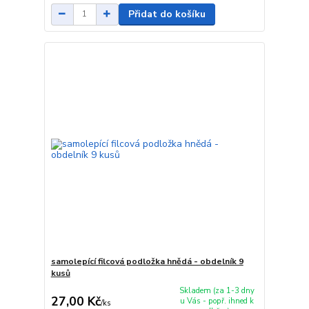
Přidat do košíku
samolepící filcová podložka hnědá - obdelník 9
kusů
Skladem (za 1-3 dny
27,00 Kč
u Vás - popř. ihned k
/
ks