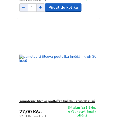
Přidat do košíku
samolepící filcová podložka hnědá - kruh 20 kusů
Skladem (za 1-3 dny
27,00 Kč
u Vás - popř. ihned k
/
ks
odběru)
22,31 Kč
bez DPH