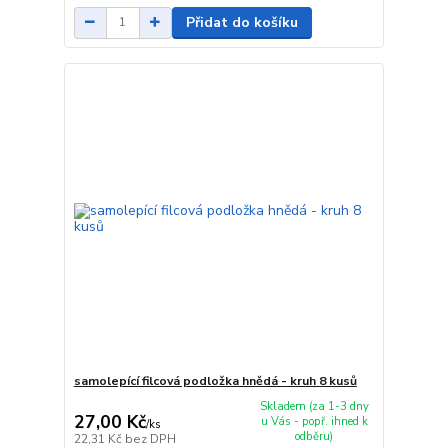
Přidat do košíku
samolepící filcová podložka hnědá - kruh 8 kusů
Skladem (za 1-3 dny
27,00 Kč
u Vás - popř. ihned k
/
ks
odběru)
22,31 Kč
bez DPH