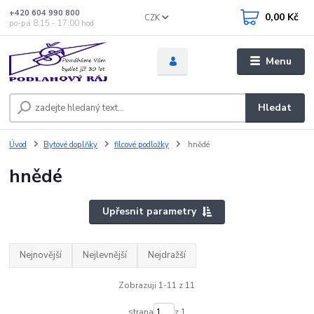
+420 604 990 800
0,00 Kč
CZK
po-pá 8:15 - 17:00 hod
Menu
Hledat
Úvod
Bytové doplňky
filcové podložky
hnědé
hnědé
Upřesnit parametry
Nejnovější
Nejlevnější
Nejdražší
Zobrazuji 1-11 z 11
strana
z 1