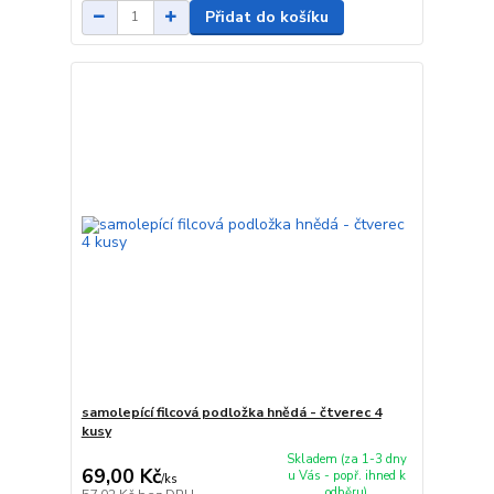
Přidat do košíku
samolepící filcová podložka hnědá - čtverec 4
kusy
Skladem (za 1-3 dny
69,00 Kč
u Vás - popř. ihned k
/
ks
odběru)