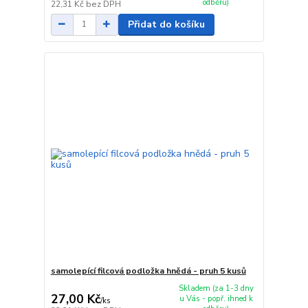
odběru)
22,31 Kč
bez DPH
Přidat do košíku
samolepící filcová podložka hnědá - pruh 5 kusů
Skladem (za 1-3 dny
27,00 Kč
u Vás - popř. ihned k
/
ks