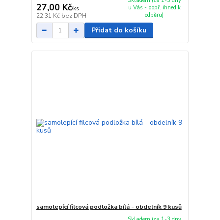
Skladem (za 1-3 dny
27,00 Kč
u Vás - popř. ihned k
/
ks
odběru)
22,31 Kč
bez DPH
Přidat do košíku
samolepící filcová podložka bílá - obdelník 9 kusů
Skladem (za 1-3 dny