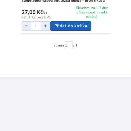
samolepící filcová podložka hnědá - pruh 5 kusů
Skladem (za 1-3 dny
27,00 Kč
u Vás - popř. ihned k
/
ks
odběru)
22,31 Kč
bez DPH
Přidat do košíku
strana
z 1