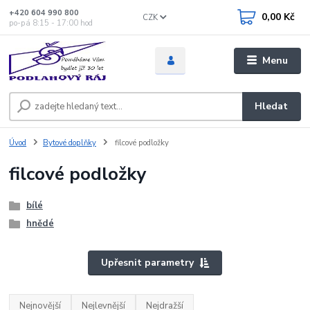
+420 604 990 800
0,00 Kč
CZK
po-pá 8:15 - 17:00 hod
Menu
Hledat
Úvod
Bytové doplňky
filcové podložky
filcové podložky
bílé
hnědé
Upřesnit parametry
Nejnovější
Nejlevnější
Nejdražší