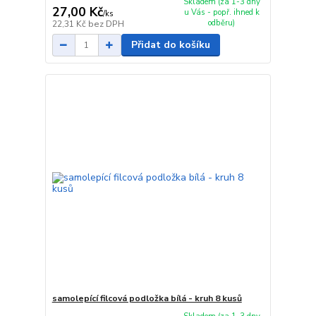
Skladem (za 1-3 dny
27,00 Kč
u Vás - popř. ihned k
/
ks
odběru)
22,31 Kč
bez DPH
Přidat do košíku
samolepící filcová podložka bílá - kruh 8 kusů