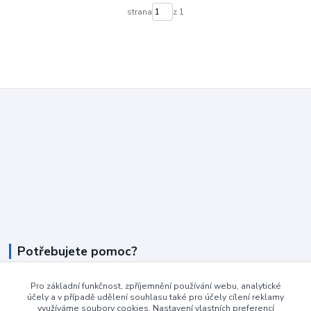
strana
z 1
Potřebujete pomoc?
+420 604 990 800
Pro základní funkčnost, zpříjemnění používání webu, analytické
účely a v případě udělení souhlasu také pro účely cílení reklamy
po-pá 8:15 - 17:00 hod
využíváme soubory cookies. Nastavení vlastních preferencí