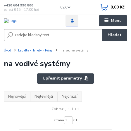
+420 604 990 800
0,00 Kč
CZK
po-pá 8:15 - 17:00 hod
Menu
Hledat
Úvod
Lepidla » Tmely » Pěny
na vodivé systémy
na vodivé systémy
Upřesnit parametry
Nejnovější
Nejlevnější
Nejdražší
Zobrazuji 1-1 z 1
strana
z 1