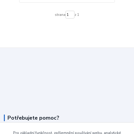
strana
z 1
Potřebujete pomoc?
+420 604 990 800
Pro základní funkčnost, zpříjemnění používání webu, analytické