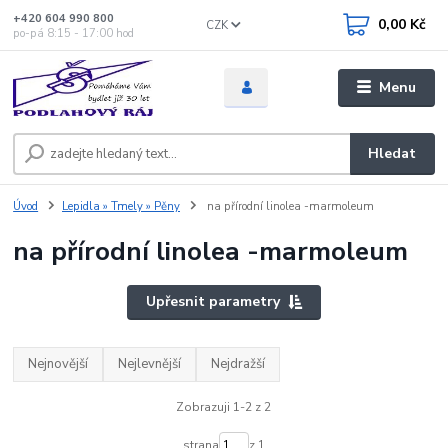
+420 604 990 800
0,00 Kč
CZK
po-pá 8:15 - 17:00 hod
Menu
Hledat
Úvod
Lepidla » Tmely » Pěny
na přírodní linolea -marmoleum
na přírodní linolea -marmoleum
Upřesnit parametry
Nejnovější
Nejlevnější
Nejdražší
Zobrazuji 1-2 z 2
strana
z 1