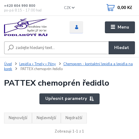
+420 604 990 800
0,00 Kč
CZK
po-pá 8:15 - 17:00 hod
Menu
Hledat
Úvod
Lepidla » Tmely » Pěny
Chemopren - kontaktní lepidla a lepidla na
korek
PATTEX chemoprén ředidlo
PATTEX chemoprén ředidlo
Upřesnit parametry
Nejnovější
Nejlevnější
Nejdražší
Zobrazuji 1-1 z 1