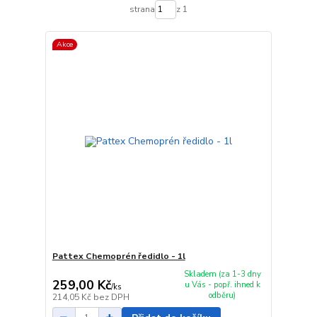
strana
z 1
Akce
Pattex Chemoprén ředidlo - 1l
Skladem (za 1-3 dny
259,00 Kč
u Vás - popř. ihned k
/
ks
odběru)
214,05 Kč
bez DPH