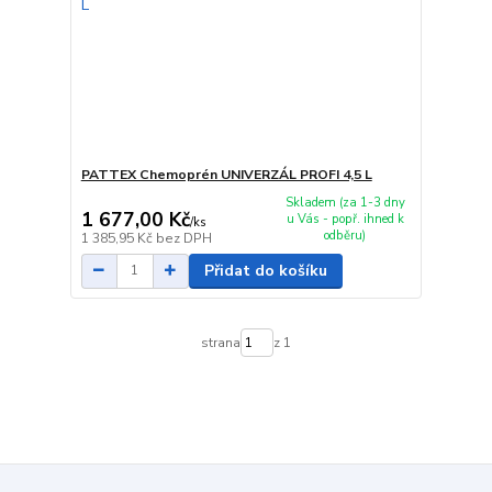
PATTEX Chemoprén UNIVERZÁL PROFI 4,5 L
Skladem (za 1-3 dny
1 677,00 Kč
u Vás - popř. ihned k
/
ks
odběru)
1 385,95 Kč
bez DPH
Přidat do košíku
strana
z 1