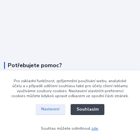
Potřebujete pomoc?
+420 604 990 800
Pro základní funkčnost, zpříjemnění používání webu, analytické
účely a v případě udělení souhlasu také pro účely cílení reklamy
po-pá 8:15 - 17:00 hod
využíváme soubory cookies. Nastavení vlastních preferencí
cookies můžete kdykoli upravit odkazem ve spodní části stránek.
info@podlahovyraj.cz
Souhlasím
Nastavení
Souhlas můžete odmítnout
zde
.
Vytvořeno na
Eshop-rychle.cz