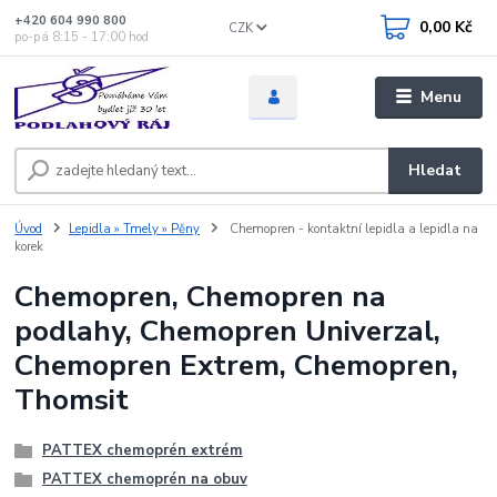
+420 604 990 800
0,00 Kč
CZK
po-pá 8:15 - 17:00 hod
Menu
Hledat
Úvod
Lepidla » Tmely » Pěny
Chemopren - kontaktní lepidla a lepidla na
korek
Chemopren, Chemopren na
podlahy, Chemopren Univerzal,
Chemopren Extrem, Chemopren,
Thomsit
PATTEX chemoprén extrém
PATTEX chemoprén na obuv