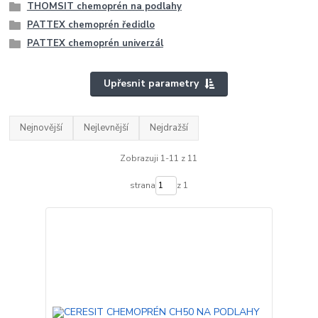
THOMSIT chemoprén na podlahy
PATTEX chemoprén ředidlo
PATTEX chemoprén univerzál
Upřesnit parametry
Nejnovější
Nejlevnější
Nejdražší
Zobrazuji 1-11 z 11
strana
z 1