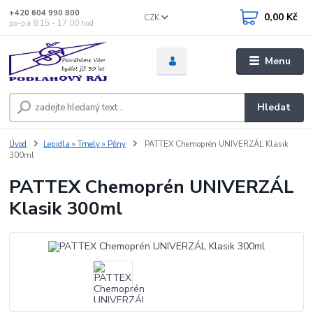
+420 604 990 800
0,00 Kč
CZK
po-pá 8:15 - 17:00 hod
Menu
Hledat
Úvod
Lepidla » Tmely » Pěny
PATTEX Chemoprén UNIVERZÁL Klasik
300ml
PATTEX Chemoprén UNIVERZÁL
Klasik 300ml