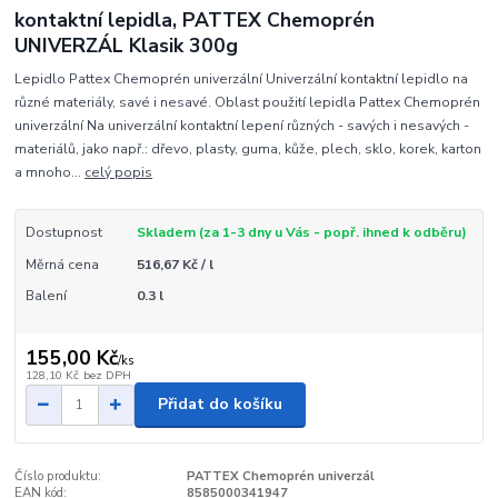
kontaktní lepidla, PATTEX Chemoprén
UNIVERZÁL Klasik 300g
Lepidlo Pattex Chemoprén univerzální Univerzální kontaktní lepidlo na
různé materiály, savé i nesavé. Oblast použití lepidla Pattex Chemoprén
univerzální Na univerzální kontaktní lepení různých - savých i nesavých -
materiálů, jako např.: dřevo, plasty, guma, kůže, plech, sklo, korek, karton
a mnoho...
celý popis
Dostupnost
Skladem (za 1-3 dny u Vás - popř. ihned k odběru)
Měrná cena
516,67 Kč / l
Balení
0.3 l
155,00 Kč
/
ks
128,10 Kč
bez DPH
Přidat do košíku
Číslo produktu:
PATTEX Chemoprén univerzál
EAN kód:
8585000341947