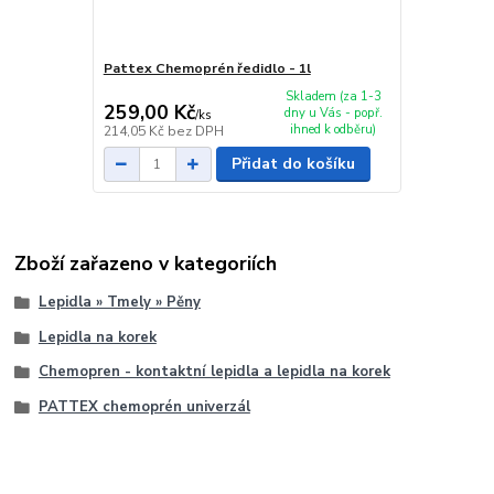
Pattex Chemoprén ředidlo - 1l
Skladem (za 1-3
259,00 Kč
dny u Vás - popř.
/
ks
ihned k odběru)
214,05 Kč
bez DPH
Přidat do košíku
Zboží zařazeno v kategoriích
Lepidla » Tmely » Pěny
Lepidla na korek
Chemopren - kontaktní lepidla a lepidla na korek
PATTEX chemoprén univerzál