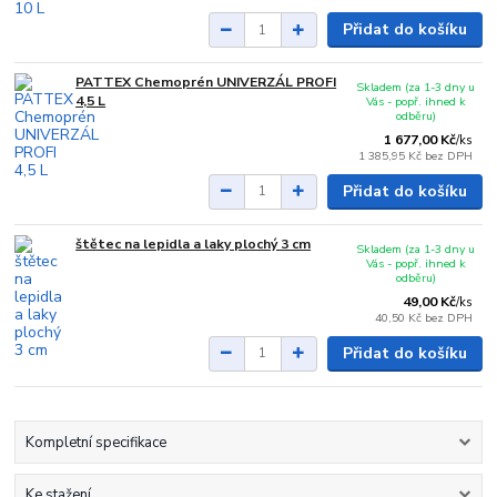
Přidat do košíku
PATTEX Chemoprén UNIVERZÁL PROFI
Skladem (za 1-3 dny u
4,5 L
Vás - popř. ihned k
odběru)
1 677,00 Kč
/
ks
1 385,95 Kč
bez DPH
Přidat do košíku
štětec na lepidla a laky plochý 3 cm
Skladem (za 1-3 dny u
Vás - popř. ihned k
odběru)
49,00 Kč
/
ks
40,50 Kč
bez DPH
Přidat do košíku
Kompletní specifikace
Ke stažení