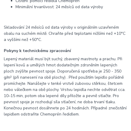
Čištění: pomocí ředidla Chemoprén
Minimální trvanlivost: 24 měsíců od data výroby
Skladování 24 měsíců od data výroby v originálním uzavřeném
obalu na suchém místě. Chraňte před teplotami nižšími než +10°C
a vyššími než +50°C.
Pokyny k technickému zpracování
Lepený materiál musí být suchý, zbavený mastnoty a prachu. Při
lepení kovů a umělých hmot dodatečným zdrsněním lepených
ploch zvýšíte pevnost spoje. Doporučená spotřeba je 250 - 350
g/m² (při nanesení na obě plochy) . Před použitím lepidlo pořádně
promíchejte. Nanášejte v tenké vrstvě zubovou stěrkou, štetcem
nebo válečkem na obě plochy. Vrstvu lepidla nechte odvětrat cca.
10–15 min, potom oba lepené díly přiložte a pevně stlačte. Pro
pevnost spoje je rozhodují síla stlačení, ne doba trvaní tlaku.
Konečnou pevnost dosáhnete po 24 hodinách. Případné znečistění
lepidlem odstraňte Chemoprén ředidlem.