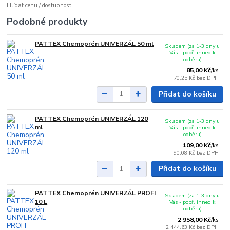
Hlídat cenu / dostupnost
Podobné produkty
PATTEX Chemoprén UNIVERZÁL 50 ml
Skladem (za 1-3 dny u
Vás - popř. ihned k
odběru)
85,00 Kč
/
ks
70,25 Kč
bez DPH
Přidat do košíku
PATTEX Chemoprén UNIVERZÁL 120
Skladem (za 1-3 dny u
ml
Vás - popř. ihned k
odběru)
109,00 Kč
/
ks
90,08 Kč
bez DPH
Přidat do košíku
PATTEX Chemoprén UNIVERZÁL PROFI
Skladem (za 1-3 dny u
10 L
Vás - popř. ihned k
odběru)
2 958,00 Kč
/
ks
2 444,63 Kč
bez DPH