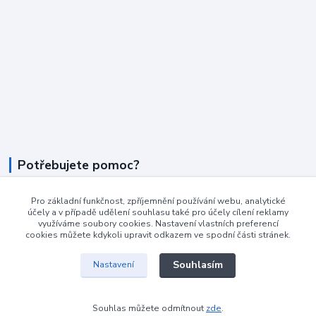
Potřebujete pomoc?
+420 604 990 800
Pro základní funkčnost, zpříjemnění používání webu, analytické
po-pá 8:15 - 17:00 hod
účely a v případě udělení souhlasu také pro účely cílení reklamy
využíváme soubory cookies. Nastavení vlastních preferencí
cookies můžete kdykoli upravit odkazem ve spodní části stránek.
info@podlahovyraj.cz
Souhlasím
Nastavení
Souhlas můžete odmítnout
zde
.