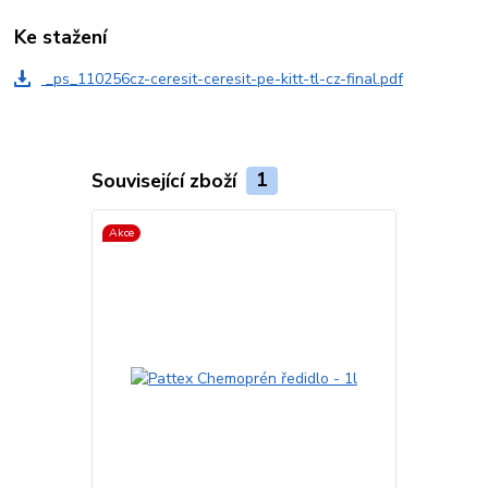
Ke stažení
_ps_110256cz-ceresit-ceresit-pe-kitt-tl-cz-final.pdf
Související zboží
1
Akce