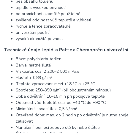
bez obsahu toluenu
lepidlo s vysokou pevností
po promíchání okamžitě použitelné
zvýšená odolnost vůči teplotě a vlhkosti
rychle a lehce zpracovatelné
univerzální použití
vysoká okamžitá pevnost
Technické údaje lepidla Pattex Chemoprén univerzální
Báze: polychlorbutadien
Barva: matně žlutá
Viskozita: cca. 2 200–2 500 mPa.s
Hustota: 0,89 g/cm³
Teplota zpracování: mezi +18 °C a +25 °C
Spotřeba: 250–350 g/m² (při oboustraném nánosu)
Doba odvětrání: 10–15 min při pokojové teplotě
Odolnost vůči teplotě: cca. od −40 °C do +90 °C
Minimální lisovací tlak: 0,5 N/mm²
Otevřená doba: max. do 2 hodin po odvětrání je nutno spoje
zalisovat
Nanášení: pomocí zubové stěrky nebo štětce