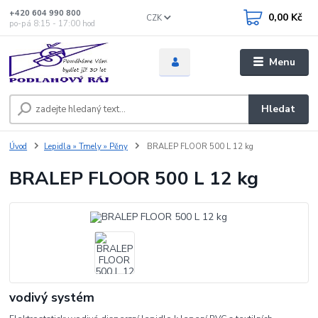
+420 604 990 800
0,00 Kč
CZK
po-pá 8:15 - 17:00 hod
Menu
Hledat
Úvod
Lepidla » Tmely » Pěny
BRALEP FLOOR 500 L 12 kg
BRALEP FLOOR 500 L 12 kg
vodivý systém