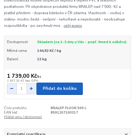
Elektrostaticky vodivé disperzní lepidlo k lepení PVC a textilních
podlahovin. Při objednávce produktů firmy BRALEP nad 7 500,- Kč a
platbě předem - doprava kdekoliv v ČR zdarma. Vlastnosti: - vodivý s
vlákny- modro-šedé - nešpiní - nehořlavé a nejedovaté - neobsahuje
rozpouštědla - po zaschnutí mra...
celý popis
Dostupnost
Skladem (za 1-3 dny u Vás - popř. ihned k odběru)
Měrná cena
144,92 Kč / kg
Balení
12 kg
1 739,00 Kč
/
ks
1 437,19 Kč
bez DPH
Přidat do košíku
Číslo produktu:
BRALEP FLOOR 500 L
EAN kód:
8591207100317
Hlídat cenu / dostupnost
Kompletní specifikace