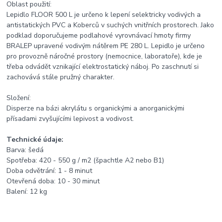
Oblast použití:
Lepidlo FLOOR 500 L je určeno k lepení selektricky vodivých a
antistatických PVC a Koberců v suchých vnitřních prostorech. Jako
podklad doporučujeme podlahové vyrovnávací hmoty firmy
BRALEP upravené vodivým nátěrem PE 280 L. Lepidlo je určeno
pro provozně náročné prostory (nemocnice, laboratoře), kde je
třeba odvádět vznikající elektrostatický náboj. Po zaschnutí si
zachovává stále pružný charakter.
Složení:
Disperze na bázi akrylátu s organickými a anorganickými
přísadami zvyšujícími lepivost a vodivost.
Technické údaje:
Barva: šedá
Spotřeba: 420 - 550 g / m2 (špachtle A2 nebo B1)
Doba odvětrání: 1 - 8 minut
Otevřená doba: 10 - 30 minut
Balení: 12 kg