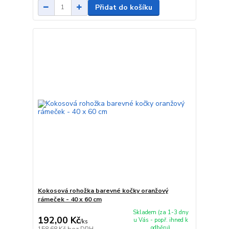
Přidat do košíku
Kokosová rohožka barevné kočky oranžový
rámeček - 40 x 60 cm
Skladem (za 1-3 dny
192,00 Kč
u Vás - popř. ihned k
/
ks
odběru)
158,68 Kč
bez DPH