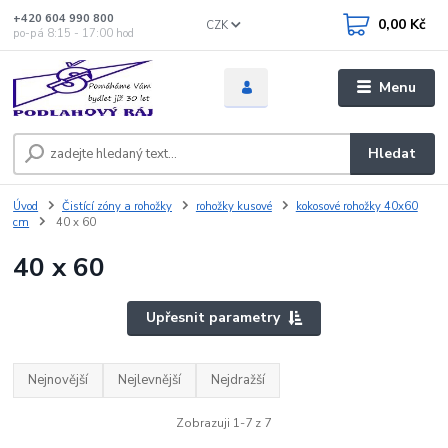
+420 604 990 800
0,00 Kč
CZK
po-pá 8:15 - 17:00 hod
Menu
Hledat
Úvod
Čistící zóny a rohožky
rohožky kusové
kokosové rohožky 40x60
cm
40 x 60
40 x 60
Upřesnit parametry
Nejnovější
Nejlevnější
Nejdražší
Zobrazuji 1-7 z 7