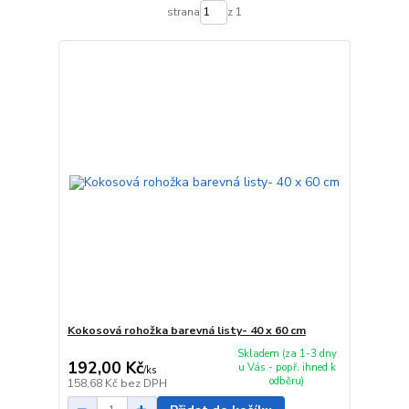
strana
z 1
Kokosová rohožka barevná listy- 40 x 60 cm
Skladem (za 1-3 dny
192,00 Kč
u Vás - popř. ihned k
/
ks
odběru)
158,68 Kč
bez DPH