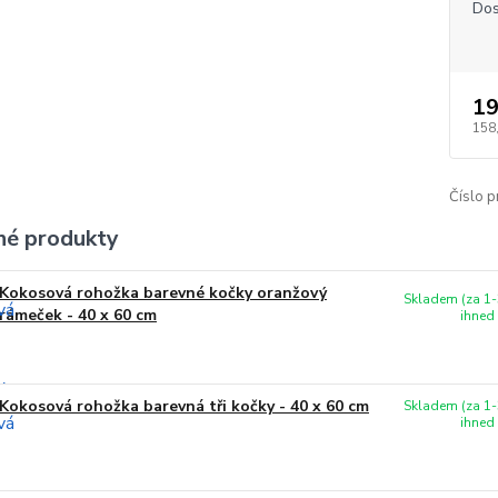
Dos
19
158
Číslo p
é produkty
Kokosová rohožka barevné kočky oranžový
Skladem (za 1-
rámeček - 40 x 60 cm
ihned
Kokosová rohožka barevná tři kočky - 40 x 60 cm
Skladem (za 1-
ihned