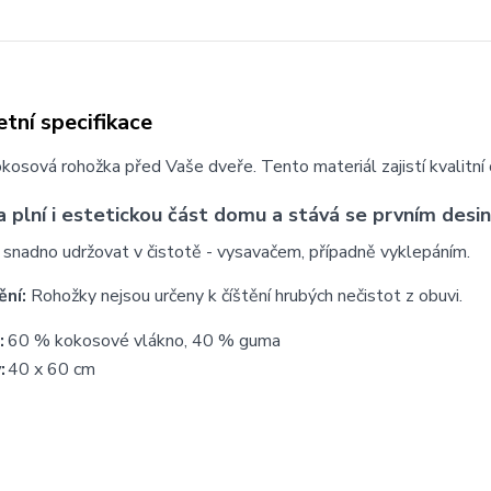
tní specifikace
kosová rohožka před Vaše dveře. Tento materiál zajistí kvalitní o
 plní i estetickou část domu a stává se prvním desin
 snadno udržovat v čistotě - vysavačem, případně vyklepáním.
ění:
Rohožky nejsou určeny k číštění hrubých nečistot z obuvi.
:
60 % kokosové vlákno, 40 % guma
:
40 x 60 cm