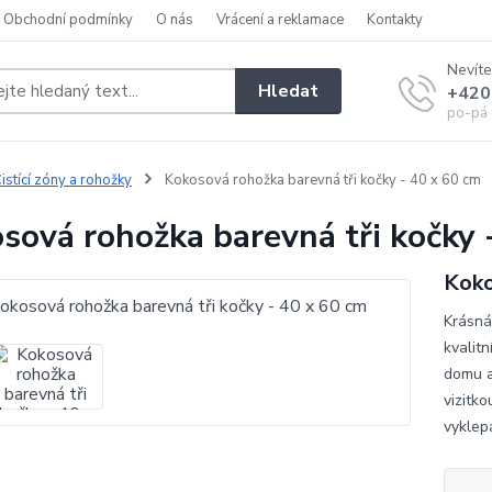
Obchodní podmínky
O nás
Vrácení a reklamace
Kontakty
Nevíte
Hledat
+420
po-pá 
istící zóny a rohožky
Kokosová rohožka barevná tři kočky - 40 x 60 cm
sová rohožka barevná tři kočky 
Koko
Krásná
kvalitn
domu a
vizitk
vyklep