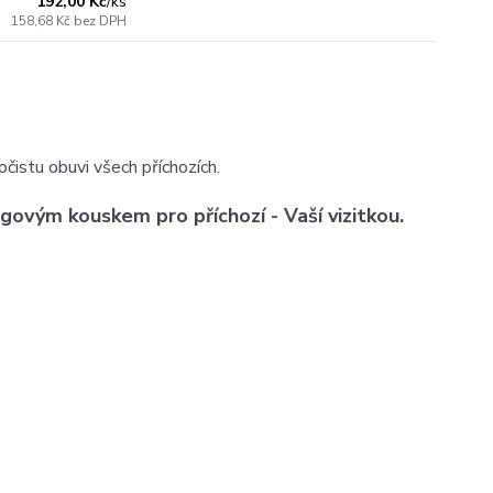
192,00 Kč
/
ks
158,68 Kč
bez DPH
čistu obuvi všech příchozích.
govým kouskem pro příchozí - Vaší vizitkou.