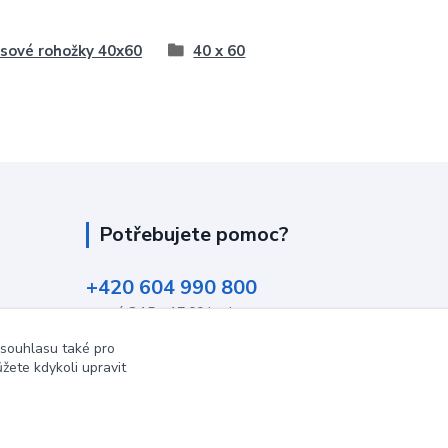
sové rohožky 40x60
40 x 60
Potřebujete pomoc?
+420 604 990 800
po-pá 8:15 - 17:00 hod
 souhlasu také pro
info@podlahovyraj.cz
žete kdykoli upravit