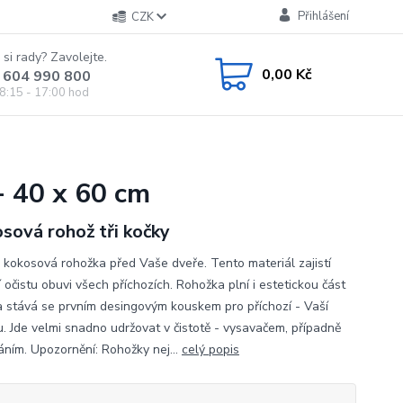
Přihlášení
CZK
 si rady? Zavolejte.
0,00 Kč
 604 990 800
8:15 - 17:00 hod
- 40 x 60 cm
sová rohož tři kočky
 kokosová rohožka před Vaše dveře. Tento materiál zajistí
í očistu obuvi všech příchozích. Rohožka plní i estetickou část
 stává se prvním desingovým kouskem pro příchozí - Vaší
ou. Jde velmi snadno udržovat v čistotě - vysavačem, případně
áním. Upozornění: Rohožky nej...
celý popis