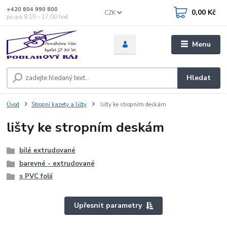
+420 604 990 800
0,00 Kč
CZK
po-pá 8:15 - 17:00 hod
Menu
Hledat
Úvod
Stropní kazety a lišty
lišty ke stropním deskám
lišty ke stropním deskám
bílé extrudované
barevné - extrudované
s PVC folií
Upřesnit parametry