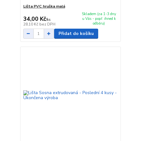
Lišta PVC hruška malá
Skladem (za 1-3 dny
34,00 Kč
u Vás - popř. ihned k
/
ks
odběru)
28,10 Kč
bez DPH
Přidat do košíku