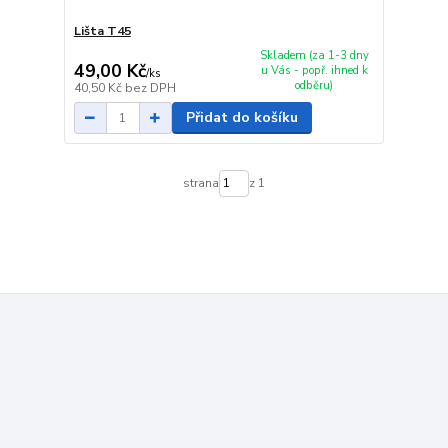
Lišta T45
Skladem (za 1-3 dny
49,00 Kč
u Vás - popř. ihned k
/
ks
odběru)
40,50 Kč
bez DPH
Přidat do košíku
strana
z 1