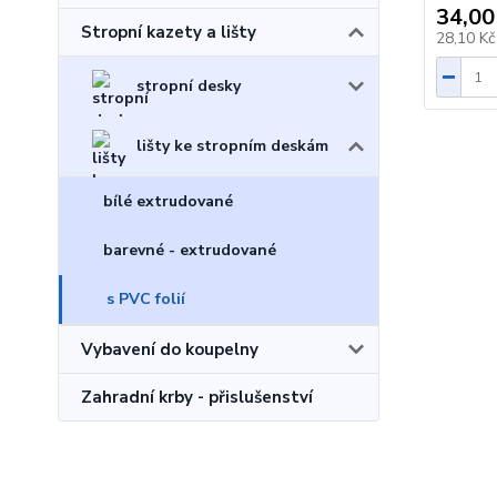
34,00
Stropní kazety a lišty
28,10 K
stropní desky
lišty ke stropním deskám
bílé extrudované
barevné - extrudované
s PVC folií
Vybavení do koupelny
Zahradní krby - přislušenství