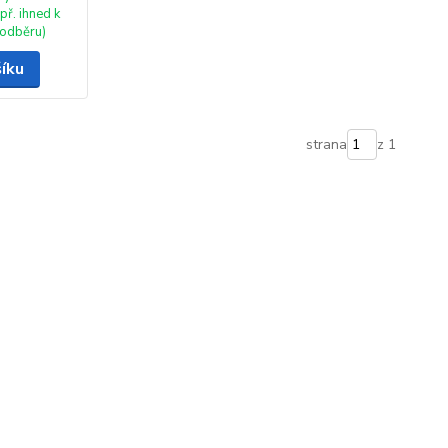
př. ihned k
odběru)
šíku
strana
z 1