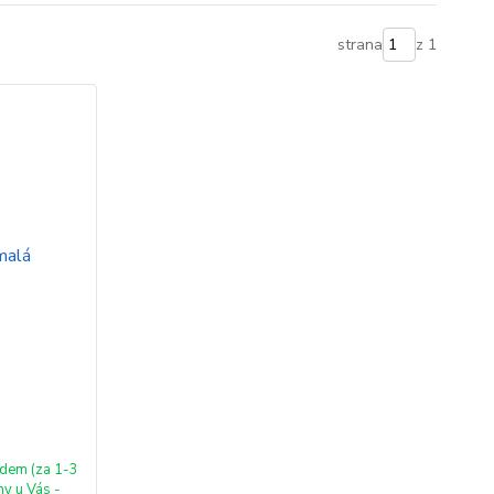
strana
z 1
dem (za 1-3
ny u Vás -