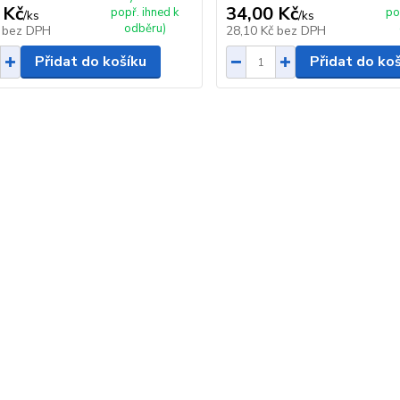
 Kč
34,00 Kč
popř. ihned k
po
/
ks
/
ks
odběru)
č
bez DPH
28,10 Kč
bez DPH
Přidat do košíku
Přidat do ko