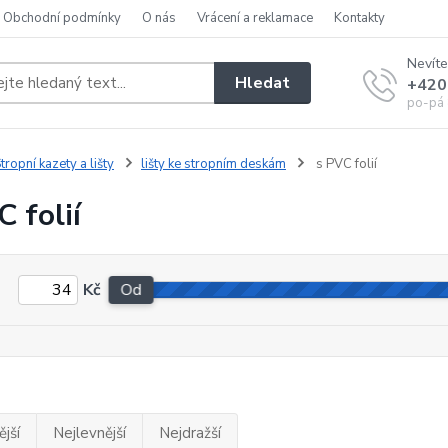
Obchodní podmínky
O nás
Vrácení a reklamace
Kontakty
Nevíte
Hledat
+420
po-pá 
tropní kazety a lišty
lišty ke stropním deskám
s PVC folií
C folií
Kč
Od
jší
Nejlevnější
Nejdražší