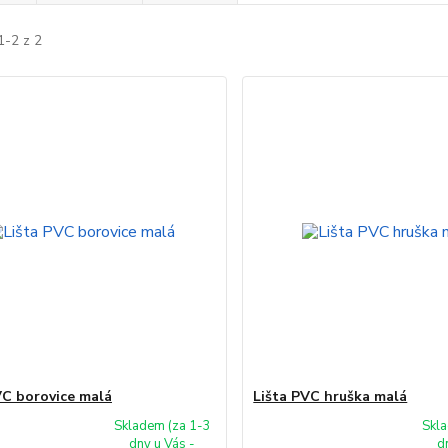
1-2 z 2
VC borovice malá
Lišta PVC hruška malá
Skladem (za 1-3
Skla
dny u Vás -
d