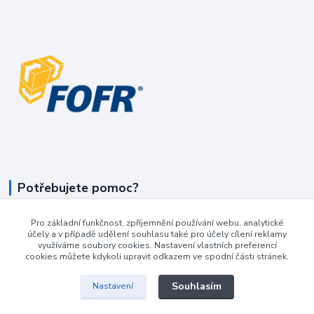
Potřebujete pomoc?
+420 604 990 800
Pro základní funkčnost, zpříjemnění používání webu, analytické
účely a v případě udělení souhlasu také pro účely cílení reklamy
po-pá 8:15 - 17:00 hod
využíváme soubory cookies. Nastavení vlastních preferencí
cookies můžete kdykoli upravit odkazem ve spodní části stránek.
info@podlahovyraj.cz
Souhlasím
Nastavení