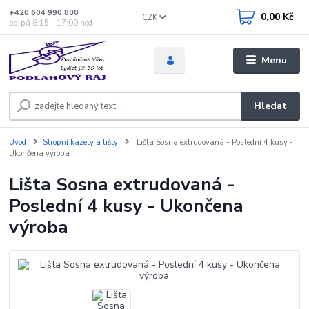
+420 604 990 800
0,00 Kč
CZK
po-pá 8:15 - 17:00 hod
Menu
Hledat
Úvod
Stropní kazety a lišty
Lišta Sosna extrudovaná - Poslední 4 kusy -
Ukončena výroba
Lišta Sosna extrudovaná -
Poslední 4 kusy - Ukončena
výroba