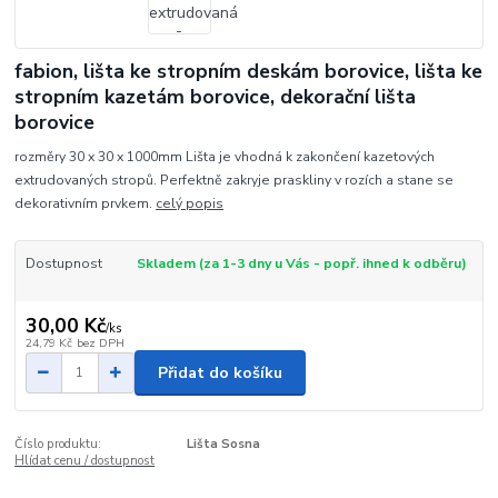
fabion, lišta ke stropním deskám borovice, lišta ke
stropním kazetám borovice, dekorační lišta
borovice
rozměry 30 x 30 x 1000mm Lišta je vhodná k zakončení kazetových
extrudovaných stropů. Perfektně zakryje praskliny v rozích a stane se
dekorativním prvkem.
celý popis
Dostupnost
Skladem (za 1-3 dny u Vás - popř. ihned k odběru)
30,00 Kč
/
ks
24,79 Kč
bez DPH
Přidat do košíku
Číslo produktu:
Lišta Sosna
Hlídat cenu / dostupnost