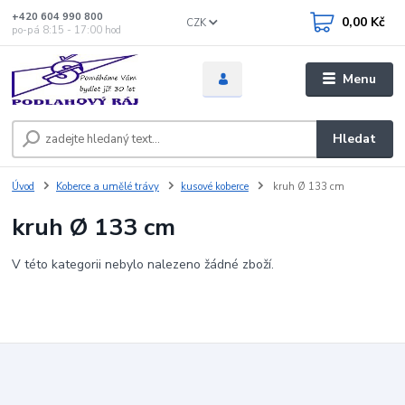
+420 604 990 800
0,00 Kč
CZK
po-pá 8:15 - 17:00 hod
Menu
Hledat
Úvod
Koberce a umělé trávy
kusové koberce
kruh Ø 133 cm
kruh Ø 133 cm
V této kategorii nebylo nalezeno žádné zboží.