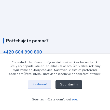
Potřebujete pomoc?
+420 604 990 800
po-pá 8:15 - 17:00 hod
Pro základní funkčnost, zpříjemnění používání webu, analytické
info@podlahovyraj.cz
účely a v případě udělení souhlasu také pro účely cílení reklamy
využíváme soubory cookies. Nastavení vlastních preferencí
cookies můžete kdykoli upravit odkazem ve spodní části stránek.
Souhlasím
Nastavení
Vytvořeno na
Eshop-rychle.cz
Souhlas můžete odmítnout
zde
.