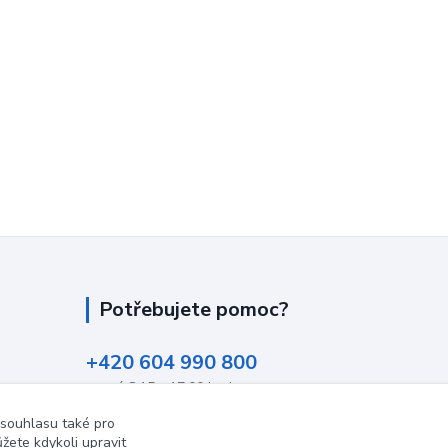
Potřebujete pomoc?
+420 604 990 800
po-pá 8:15 - 17:00 hod
 souhlasu také pro
info@podlahovyraj.cz
žete kdykoli upravit