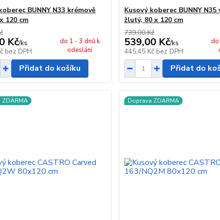
koberec BUNNY N33 krémově
Kusový koberec BUNNY N35 
 x 120 cm
žlutý, 80 x 120 cm
č
739,00 Kč
0 Kč
539,00 Kč
do 1 - 3 dnů k
do 
/
ks
/
ks
odeslání
Kč
bez DPH
445,45 Kč
bez DPH
Přidat do košíku
Přidat do ko
a ZDARMA
Doprava ZDARMA