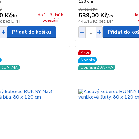
m
120 cm
č
739,00 Kč
0 Kč
539,00 Kč
do 1 - 3 dnů k
do 
/
ks
/
ks
odeslání
Kč
bez DPH
445,45 Kč
bez DPH
Přidat do košíku
Přidat do ko
Akce
Novinka
a ZDARMA
Doprava ZDARMA