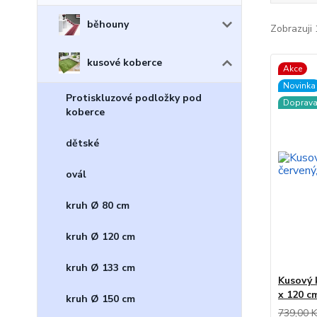
běhouny
Zobrazuji 
kusové koberce
Akce
Novinka
Protiskluzové podložky pod
Doprav
koberce
dětské
ovál
kruh Ø 80 cm
kruh Ø 120 cm
kruh Ø 133 cm
Kusový 
x 120 c
kruh Ø 150 cm
739,00 K