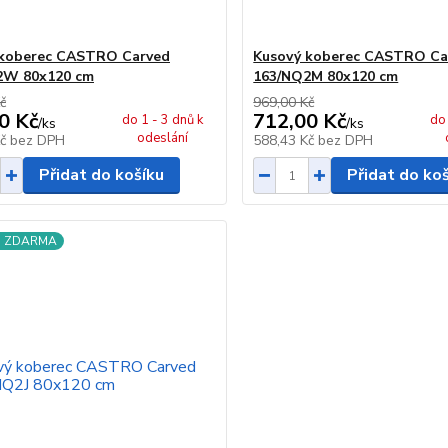
 koberec CASTRO Carved
Kusový koberec CASTRO Ca
2W 80x120 cm
163/NQ2M 80x120 cm
č
969,00 Kč
0 Kč
712,00 Kč
do 1 - 3 dnů k
do 
/
ks
/
ks
odeslání
Kč
bez DPH
588,43 Kč
bez DPH
Přidat do košíku
Přidat do ko
a ZDARMA