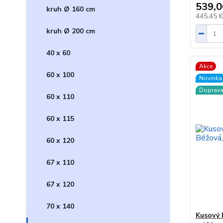
539,0
kruh Ø 160 cm
445,45 
kruh Ø 200 cm
40 x 60
Akce
60 x 100
Novinka
Doprav
60 x 110
60 x 115
60 x 120
67 x 110
67 x 120
70 x 140
Kusový 