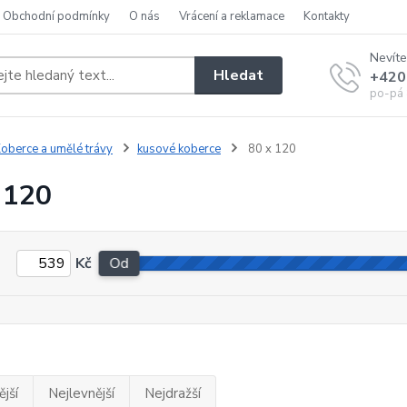
Obchodní podmínky
O nás
Vrácení a reklamace
Kontakty
Nevíte
Hledat
+420
po-pá 
oberce a umělé trávy
kusové koberce
80 x 120
 120
Kč
Od
jší
Nejlevnější
Nejdražší