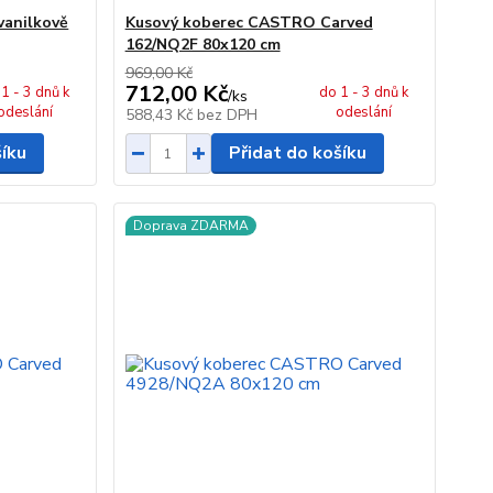
vanilkově
Kusový koberec CASTRO Carved
162/NQ2F 80x120 cm
969,00 Kč
712,00 Kč
1 - 3 dnů k
do 1 - 3 dnů k
/
ks
odeslání
odeslání
588,43 Kč
bez DPH
šíku
Přidat do košíku
Doprava ZDARMA