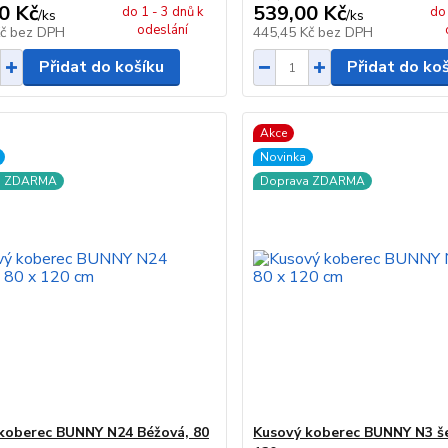
0 Kč
539,00 Kč
do 1 - 3 dnů k
do 
/
ks
/
ks
odeslání
Kč
bez DPH
445,45 Kč
bez DPH
Přidat do košíku
Přidat do ko
Akce
Novinka
a ZDARMA
Doprava ZDARMA
koberec BUNNY N24 Béžová, 80
Kusový koberec BUNNY N3 še