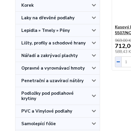
Korek
Laky na dřevěné podlahy
Kusový
Lepidla » Tmely » Pěny
5507/NQ
969,00 K
Lišty, profily a schodové hrany
712,0
588,43 
Nářadí a zakrývací plachty
Opravné a vyrovnávací hmoty
Penetrační a uzavírací nátěry
Podložky pod podlahové
krytiny
PVC a Vinylové podlahy
Samolepící fólie