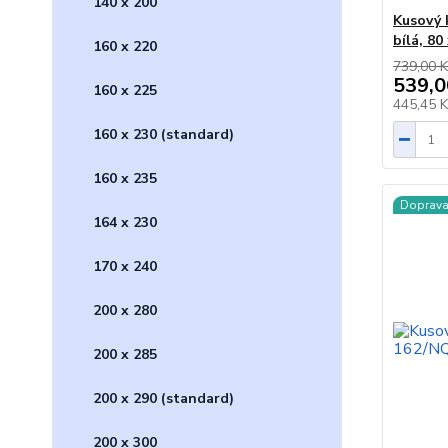
140 x 200
Kusový 
bílá, 80
160 x 220
739,00 K
539,0
160 x 225
445,45 
160 x 230 (standard)
160 x 235
Doprav
164 x 230
170 x 240
200 x 280
200 x 285
200 x 290 (standard)
200 x 300