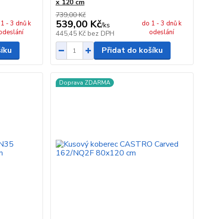
x 120 cm
739,00 Kč
539,00 Kč
1 - 3 dnů k
do 1 - 3 dnů k
/
ks
odeslání
odeslání
445,45 Kč
bez DPH
šíku
Přidat do košíku
Doprava ZDARMA