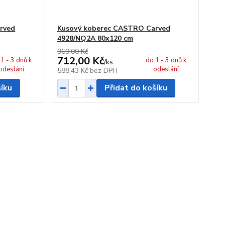
rved
Kusový koberec CASTRO Carved
4928/NQ2A 80x120 cm
969,00 Kč
712,00 Kč
1 - 3 dnů k
do 1 - 3 dnů k
/
ks
odeslání
odeslání
588,43 Kč
bez DPH
šíku
Přidat do košíku