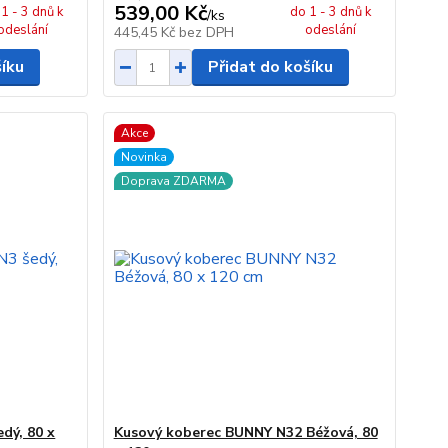
539,00 Kč
1 - 3 dnů k
do 1 - 3 dnů k
/
ks
odeslání
odeslání
445,45 Kč
bez DPH
šíku
Přidat do košíku
Akce
Novinka
Doprava ZDARMA
dý, 80 x
Kusový koberec BUNNY N32 Béžová, 80