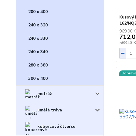
200 x 400
Kusový
162/NQ
240 x 320
969,00 K
712,0
240 x 330
588,43 
240 x 340
280 x 380
Doprav
300 x 400
metráž
umělá tráva
kobercové čtverce