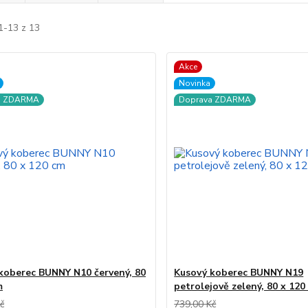
1-13 z 13
Akce
Novinka
a ZDARMA
Doprava ZDARMA
koberec BUNNY N10 červený, 80
Kusový koberec BUNNY N19
m
petrolejově zelený, 80 x 120
č
739,00 Kč