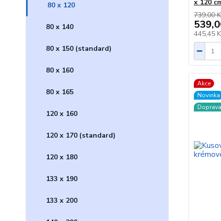
x 120 c
80 x 120
739,00 K
539,0
80 x 140
445,45 
80 x 150 (standard)
80 x 160
Akce
80 x 165
Novinka
Doprav
120 x 160
120 x 170 (standard)
120 x 180
133 x 190
133 x 200