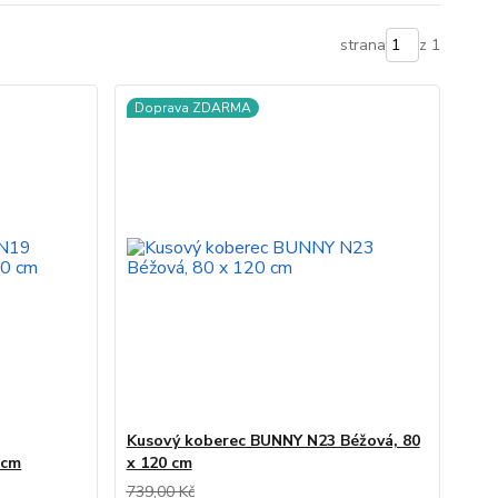
strana
z 1
Doprava ZDARMA
Kusový koberec BUNNY N23 Béžová, 80
 cm
x 120 cm
739,00 Kč