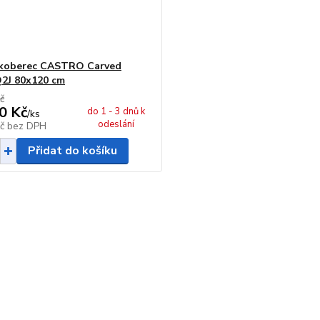
 koberec CASTRO Carved
2J 80x120 cm
č
0 Kč
do 1 - 3 dnů k
/
ks
odeslání
Kč
bez DPH
Přidat do košíku