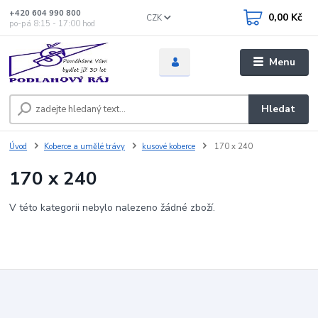
+420 604 990 800
0,00 Kč
CZK
po-pá 8:15 - 17:00 hod
Menu
Hledat
Úvod
Koberce a umělé trávy
kusové koberce
170 x 240
170 x 240
V této kategorii nebylo nalezeno žádné zboží.