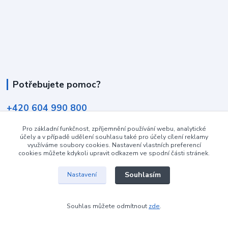
Potřebujete pomoc?
+420 604 990 800
po-pá 8:15 - 17:00 hod
Pro základní funkčnost, zpříjemnění používání webu, analytické
info@podlahovyraj.cz
účely a v případě udělení souhlasu také pro účely cílení reklamy
využíváme soubory cookies. Nastavení vlastních preferencí
cookies můžete kdykoli upravit odkazem ve spodní části stránek.
Souhlasím
Nastavení
Vytvořeno na
Eshop-rychle.cz
Souhlas můžete odmítnout
zde
.