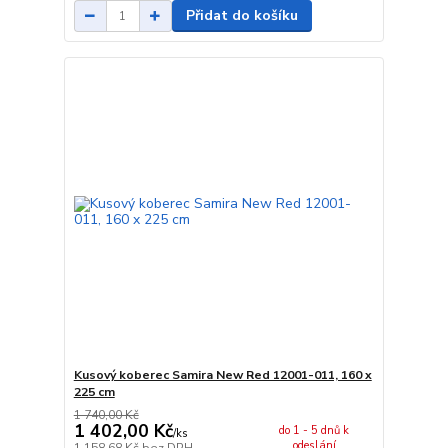
Přidat do košíku
Kusový koberec Samira New Red 12001-011, 160 x
225 cm
1 740,00 Kč
1 402,00 Kč
do 1 - 5 dnů k
/
ks
odeslání
1 158,68 Kč
bez DPH