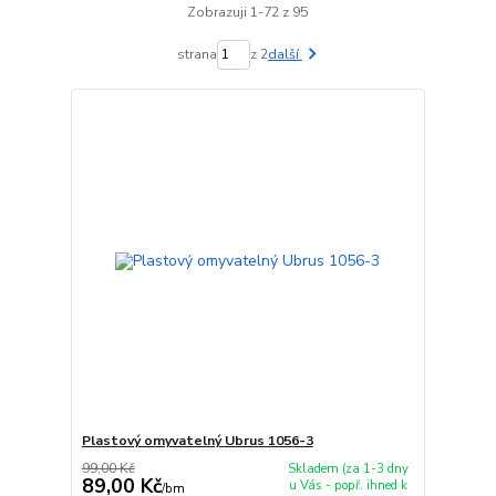
Zobrazuji 1-72 z 95
strana
z 2
další
Plastový omyvatelný Ubrus 1056-3
99,00 Kč
Skladem (za 1-3 dny
89,00 Kč
u Vás - popř. ihned k
/
bm