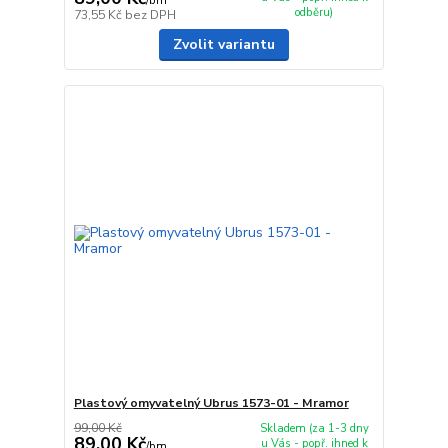
/
bm
odběru)
73,55 Kč
bez DPH
Zvolit variantu
Plastový omyvatelný Ubrus 1573-01 - Mramor
99,00 Kč
Skladem (za 1-3 dny
89,00 Kč
u Vás - popř. ihned k
/
bm