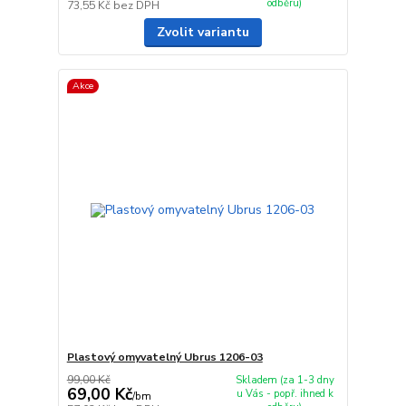
odběru)
73,55 Kč
bez DPH
Zvolit variantu
Akce
Plastový omyvatelný Ubrus 1206-03
99,00 Kč
Skladem (za 1-3 dny
69,00 Kč
u Vás - popř. ihned k
/
bm