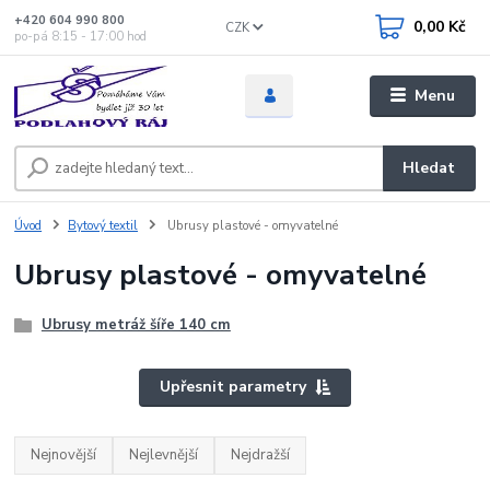
+420 604 990 800
0,00 Kč
CZK
po-pá 8:15 - 17:00 hod
Menu
Hledat
Úvod
Bytový textil
Ubrusy plastové - omyvatelné
Ubrusy plastové - omyvatelné
Ubrusy metráž šíře 140 cm
Upřesnit parametry
Nejnovější
Nejlevnější
Nejdražší