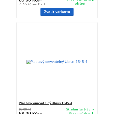
/
bm
odběru)
73,55 Kč
bez DPH
Zvolit variantu
Plastový omyvatelný Ubrus 1545-4
99,00 Kč
Skladem (za 1-3 dny
89,00 Kč
u Vás - popř. ihned k