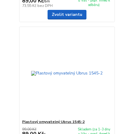
89,00 Kč
u Vás - popř. ihned k
/
bm
odběru)
73,55 Kč
bez DPH
Zvolit variantu
Plastový omyvatelný Ubrus 1545-2
99,00 Kč
Skladem (za 1-3 dny
89,00 Kč
u Vás - popř. ihned k