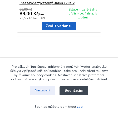
Plastový omyvatelný Ubrus 1236-2
99,00 Kč
Skladem (za 1-3 dny
89,00 Kč
u Vás - popř. ihned k
/
bm
odběru)
73,55 Kč
bez DPH
Zvolit variantu
Pro základní funkčnost, zpříjemnění používání webu, analytické
účely a v případě udělení souhlasu také pro účely cílení reklamy
využíváme soubory cookies. Nastavení vlastních preferencí
cookies můžete kdykoli upravit odkazem ve spodní části stránek.
Souhlasím
Nastavení
Souhlas můžete odmítnout
zde
.