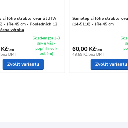
icí fólie strukturovaná JUTA
Samolepicí fólie strukturo
) - šíře 45 cm - Posledních 12
(14-5110) - šíře 45 cm
čena výroba
Skladem (za 1-3
Skla
dny u Vás -
d
 Kč
60,00 Kč
popř. ihned k
po
/
bm
/
bm
odběru)
č
bez DPH
49,59 Kč
bez DPH
Zvolit variantu
Zvolit variantu