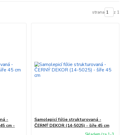
strana
z 1
ná -
Samolepicí fólie strukturovaná -
 45 cm -
ČERNÝ DEKOR (14-5025) - šíře 45 cm
Skladem (za 1-3