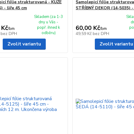
icí fólie strukturovaná - KŮŽE
Samolepicí fólie strukturova
) - šíře 45 cm
STŘÍBNÝ DEKOR (14-5035) - 
Skladem (za 1-3
Skla
dny u Vás -
d
 Kč
60,00 Kč
popř. ihned k
po
/
bm
/
bm
odběru)
č
bez DPH
49,59 Kč
bez DPH
Zvolit variantu
Zvolit variantu