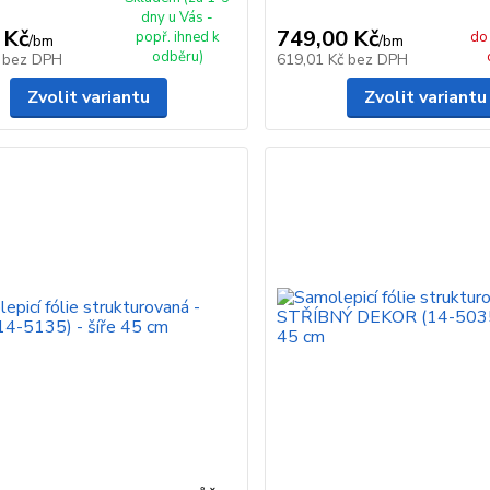
dny u Vás -
 Kč
749,00 Kč
popř. ihned k
do 
/
bm
/
bm
odběru)
č
bez DPH
619,01 Kč
bez DPH
Zvolit variantu
Zvolit variantu