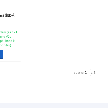
vaná ŠEDÁ
dem (za 1-3
ny u Vás -
př. ihned k
odběru)
strana
z 1