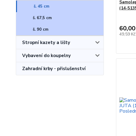
Samolep
š. 45 cm
(14-5135
š. 67,5 cm
60,00
š. 90 cm
49,59 K
Stropní kazety a lišty
Vybavení do koupelny
Zahradní krby - přislušenství