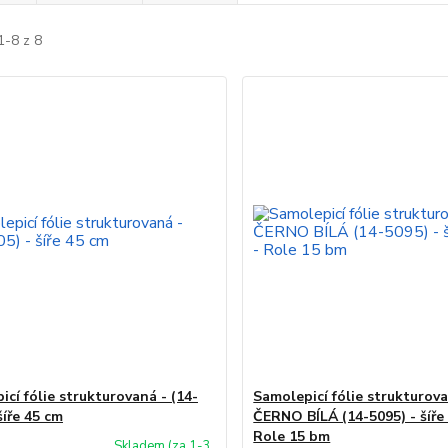
1-8 z 8
cí fólie strukturovaná - (14-
Samolepicí fólie strukturova
šíře 45 cm
ČERNO BÍLÁ (14-5095) - šíře
Role 15 bm
Skladem (za 1-3