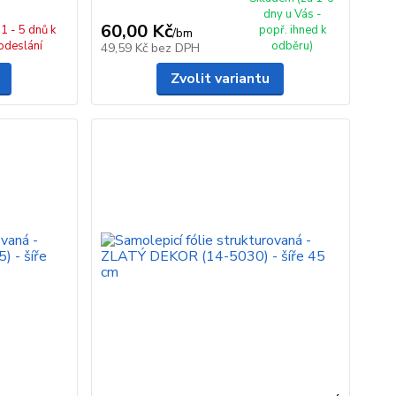
dny u Vás -
60,00 Kč
1 - 5 dnů k
popř. ihned k
/
bm
odeslání
odběru)
49,59 Kč
bez DPH
Zvolit variantu