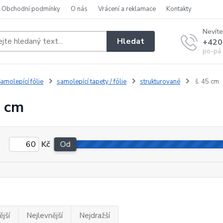
Obchodní podmínky
O nás
Vrácení a reklamace
Kontakty
Nevíte
Hledat
+420
po-pá 
amolepící fólie
samolepící tapety / fólie
strukturované
š. 45 cm
5 cm
Kč
Od
jší
Nejlevnější
Nejdražší