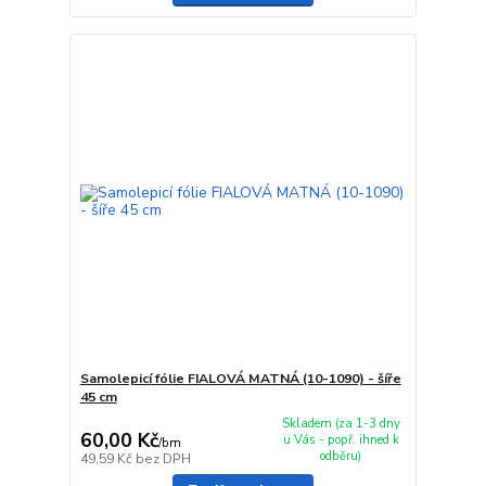
Samolepicí fólie FIALOVÁ MATNÁ (10-1090) - šíře
45 cm
Skladem (za 1-3 dny
60,00 Kč
u Vás - popř. ihned k
/
bm
odběru)
49,59 Kč
bez DPH