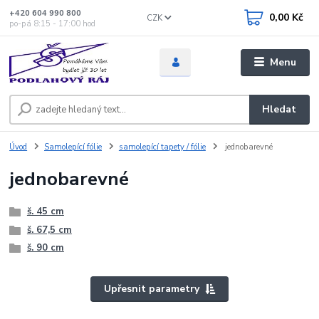
+420 604 990 800
0,00 Kč
CZK
po-pá 8:15 - 17:00 hod
Menu
Hledat
Úvod
Samolepící fólie
samolepící tapety / fólie
jednobarevné
jednobarevné
š. 45 cm
š. 67,5 cm
š. 90 cm
Upřesnit parametry