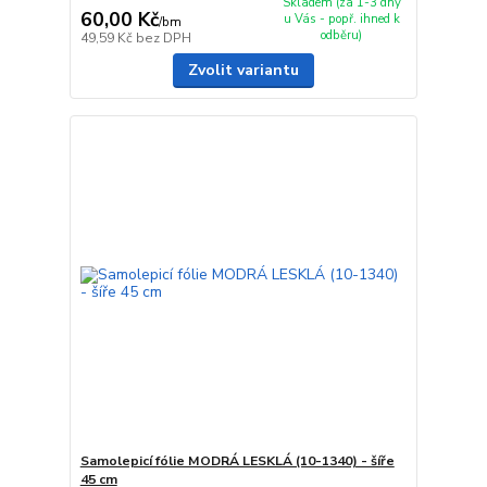
Skladem (za 1-3 dny
60,00 Kč
u Vás - popř. ihned k
/
bm
odběru)
49,59 Kč
bez DPH
Zvolit variantu
Samolepicí fólie MODRÁ LESKLÁ (10-1340) - šíře
45 cm