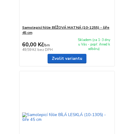
Samolepicí fólie BÉŽOVÁ MATNÁ (10-1255) - šíře
45 cm
Skladem (za 1-3 dny
60,00 Kč
u Vás - popř. ihned k
/
bm
odběru)
49,59 Kč
bez DPH
Zvolit variantu