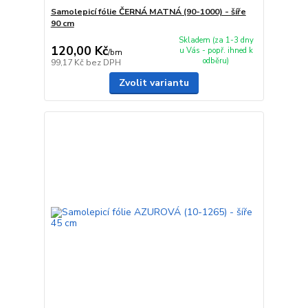
Samolepicí fólie ČERNÁ MATNÁ (90-1000) - šíře
90 cm
Skladem (za 1-3 dny
120,00 Kč
u Vás - popř. ihned k
/
bm
odběru)
99,17 Kč
bez DPH
Zvolit variantu