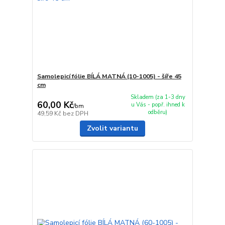
Samolepicí fólie BÍLÁ MATNÁ (10-1005) - šíře 45
cm
Skladem (za 1-3 dny
60,00 Kč
u Vás - popř. ihned k
/
bm
odběru)
49,59 Kč
bez DPH
Zvolit variantu