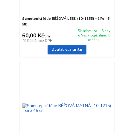
Samolepicí fólie BÉŽOVÁ LESK (10-1355) - šíře 45
cm
Skladem (za 1-3 dny
60,00 Kč
u Vás - popř. ihned k
/
bm
odběru)
49,59 Kč
bez DPH
Zvolit variantu