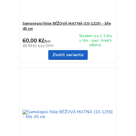
Samolepicí fólie BÉŽOVÁ MATNÁ (10-1215) - šíře
45 cm
Skladem (za 1-3 dny
60,00 Kč
u Vás - popř. ihned k
/
bm
odběru)
49,59 Kč
bez DPH
Zvolit variantu