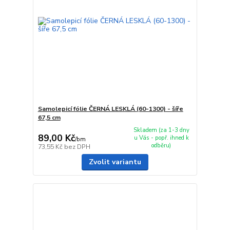
Samolepicí fólie ČERNÁ LESKLÁ (60-1300) - šíře
67,5 cm
Skladem (za 1-3 dny
89,00 Kč
u Vás - popř. ihned k
/
bm
odběru)
73,55 Kč
bez DPH
Zvolit variantu