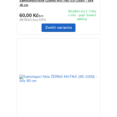
Samolepicí fólie ČERNÁ MATNÁ (10-1000) - šíře
45 cm
Skladem (za 1-3 dny
60,00 Kč
u Vás - popř. ihned k
/
bm
odběru)
49,59 Kč
bez DPH
Zvolit variantu