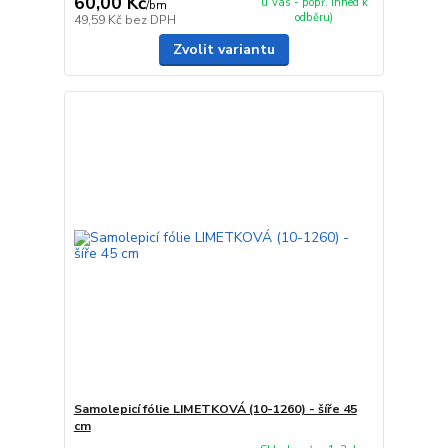
60,00 Kč
u Vás - popř. ihned k
/
bm
odběru)
49,59 Kč
bez DPH
Zvolit variantu
Samolepicí fólie LIMETKOVÁ (10-1260) - šíře 45
cm