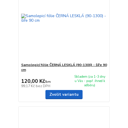
Samolepicí fólie ČERNÁ LESKLÁ (90-1300) - šíře 90
cm
Skladem (za 1-3 dny
120,00 Kč
u Vás - popř. ihned k
/
bm
odběru)
99,17 Kč
bez DPH
Zvolit variantu