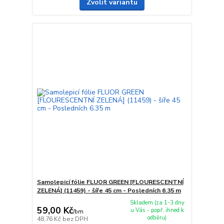
Zvolit variantu
Samolepicí fólie FLUOR GREEN [FLOURESCENTNÍ
ZELENÁ] (11459) - šíře 45 cm - Posledních 6.35 m
Skladem (za 1-3 dny
59,00 Kč
u Vás - popř. ihned k
/
bm
odběru)
48,76 Kč
bez DPH