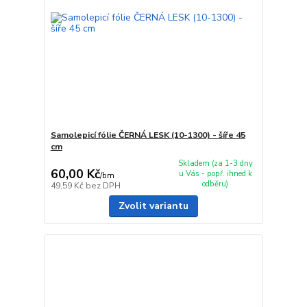
Samolepicí fólie ČERNÁ LESK (10-1300) - šíře 45
cm
Skladem (za 1-3 dny
60,00 Kč
u Vás - popř. ihned k
/
bm
odběru)
49,59 Kč
bez DPH
Zvolit variantu