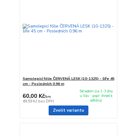
Samolepicí fólie ČERVENÁ LESK (10-1325) - šíře 45
cm - Posledních 0.96 m
Skladem (za 1-3 dny
60,00 Kč
u Vás - popř. ihned k
/
bm
odběru)
49,59 Kč
bez DPH
Zvolit variantu