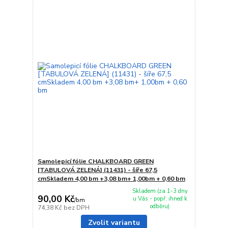
Samolepicí fólie CHALKBOARD GREEN
[TABULOVÁ ZELENÁ] (11431) - šíře 67,5
cmSkladem 4,00 bm +3,08 bm+ 1,00bm + 0,60 bm
Skladem (za 1-3 dny
90,00 Kč
u Vás - popř. ihned k
/
bm
odběru)
74,38 Kč
bez DPH
Zvolit variantu