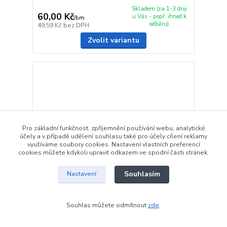
Skladem (za 1-3 dny
60,00 Kč
u Vás - popř. ihned k
/
bm
odběru)
49,59 Kč
bez DPH
Zvolit variantu
Pro základní funkčnost, zpříjemnění používání webu, analytické
účely a v případě udělení souhlasu také pro účely cílení reklamy
využíváme soubory cookies. Nastavení vlastních preferencí
cookies můžete kdykoli upravit odkazem ve spodní části stránek.
Souhlasím
Nastavení
Souhlas můžete odmítnout
zde
.
Samolepicí fólie MODRÁ LESKLÁ (10-1350) - šíře