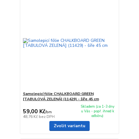
Samolepicí fólie CHALKBOARD GREEN
[TABULOVÁ ZELENÁ] (11429) - šíře 45 cm
Skladem (za 1-3 dny
59,00 Kč
u Vás - popř. ihned k
/
bm
odběru)
48,76 Kč
bez DPH
Zvolit variantu