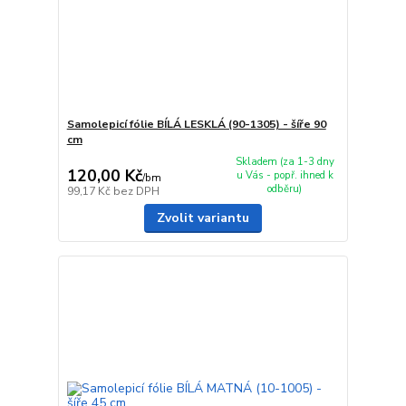
Samolepicí fólie BÍLÁ LESKLÁ (90-1305) - šíře 90
cm
Skladem (za 1-3 dny
120,00 Kč
u Vás - popř. ihned k
/
bm
odběru)
99,17 Kč
bez DPH
Zvolit variantu