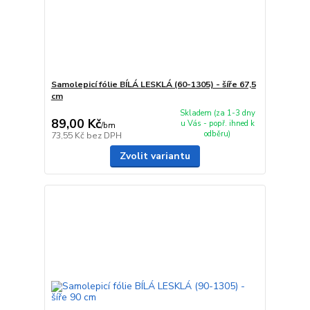
Samolepicí fólie BÍLÁ LESKLÁ (60-1305) - šíře 67,5
cm
Skladem (za 1-3 dny
89,00 Kč
u Vás - popř. ihned k
/
bm
odběru)
73,55 Kč
bez DPH
Zvolit variantu