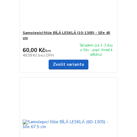
Samolepicí fólie BÍLÁ LESKLÁ (10-1305) - šíře 45
cm
Skladem (za 1-3 dny
60,00 Kč
u Vás - popř. ihned k
/
bm
odběru)
49,59 Kč
bez DPH
Zvolit variantu