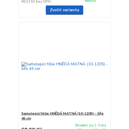
odběru)
66,12 Kč
bez DPH
Zvolit variantu
Samolepicí fólie HNĚDÁ MATNÁ (10-1205) - šíře
45 cm
Skladem (za 1-3 dny