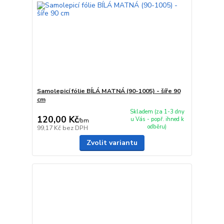
Samolepicí fólie BÍLÁ MATNÁ (90-1005) - šíře 90
cm
Skladem (za 1-3 dny
120,00 Kč
u Vás - popř. ihned k
/
bm
odběru)
99,17 Kč
bez DPH
Zvolit variantu