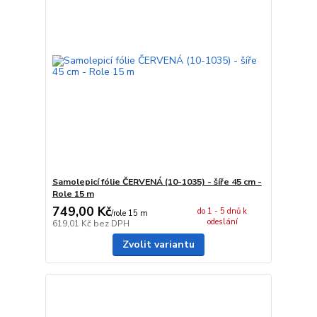
Samolepicí fólie ČERVENÁ (10-1035) - šíře 45 cm -
Role 15 m
749,00 Kč
do 1 - 5 dnů k
/
role 15 m
odeslání
619,01 Kč
bez DPH
Zvolit variantu