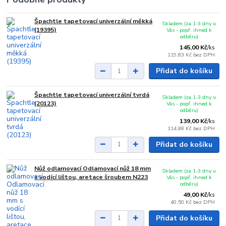
Špachtle tapetovací univerzální měkká
Skladem (za 1-3 dny u
(19395)
Vás - popř. ihned k
odběru)
145,00 Kč
/
ks
119,83 Kč
bez DPH
Přidat do košíku
Špachtle tapetovací univerzální tvrdá
Skladem (za 1-3 dny u
(20123)
Vás - popř. ihned k
odběru)
139,00 Kč
/
ks
114,88 Kč
bez DPH
Přidat do košíku
Nůž odlamovací Odlamovací nůž 18 mm
Skladem (za 1-3 dny u
s vodící lištou, aretace šroubem N223
Vás - popř. ihned k
odběru)
49,00 Kč
/
ks
40,50 Kč
bez DPH
Přidat do košíku