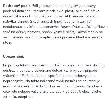
Podrobný popis:
Fólii je možné nalepit na jakýkoli nesavý
podklad (laminát, umakart, plech, sklo, plast, lakované dřevo,
dřevotříska apod.). Rovněž lze fólii využít k renovaci starého
nábytku, skříněk či kuchyňských linek nebo jen k zakrytí
nedokonalosti věcí poznamenaných časem. Dále lze fólii aplikovat
také na dětský nábytek, hračky, knihy či sešity. Různé motivy se
velmi snadno vystřihují a aplikují na upravené hladké a nesavé
stěny.
Upozornění:
Při prodeji tohoto sortimentu dochází k nevratné úpravě zboží (tj.
odstřižení od role v objednané délce), které by se v případě
vrácení zboží při odstoupení spotřebitele od smlouvy stalo
neprodejným. Na takto nařezané zboží na míru se nevztahuje
možnost vrácení zboží do 14 dnů bez udání důvodu. Při odběru
celé role nebude vaše právo dle ust. § 53 odst. 8 občanského
zákoníku odepřeno.