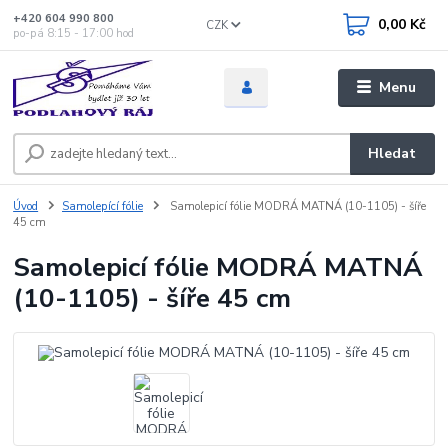
+420 604 990 800
0,00 Kč
CZK
po-pá 8:15 - 17:00 hod
Menu
Hledat
Úvod
Samolepící fólie
Samolepicí fólie MODRÁ MATNÁ (10-1105) - šíře
45 cm
Samolepicí fólie MODRÁ MATNÁ
(10-1105) - šíře 45 cm