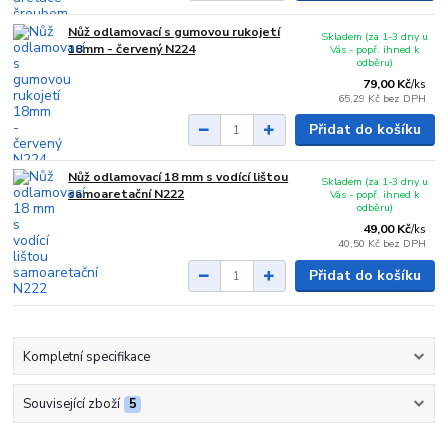
Nůž odlamovací s gumovou rukojetí
Skladem (za 1-3 dny u
18mm - červený N224
Vás - popř. ihned k
odběru)
79,00 Kč
/
ks
65,29 Kč
bez DPH
Přidat do košíku
Nůž odlamovací 18 mm s vodící lištou
Skladem (za 1-3 dny u
samoaretační N222
Vás - popř. ihned k
odběru)
49,00 Kč
/
ks
40,50 Kč
bez DPH
Přidat do košíku
Kompletní specifikace
Související zboží
5