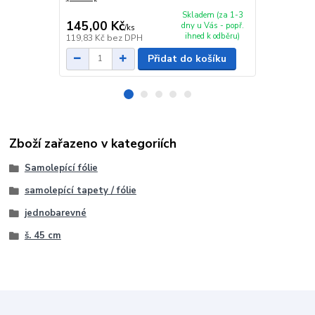
Skladem (za 1-3
145,00 Kč
139,00 K
dny u Vás - popř.
/
ks
ihned k odběru)
119,83 Kč
bez DPH
114,88 Kč
be
Přidat do košíku
Zboží zařazeno v kategoriích
Samolepící fólie
samolepící tapety / fólie
jednobarevné
š. 45 cm