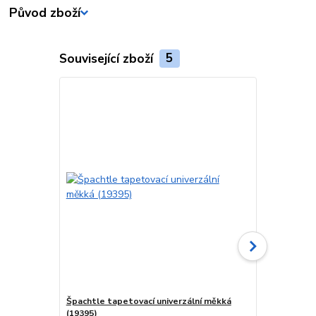
Původ zboží
Související zboží
5
Špachtle tapetovací univerzální měkká
Špachtle tap
(19395)
(20123)