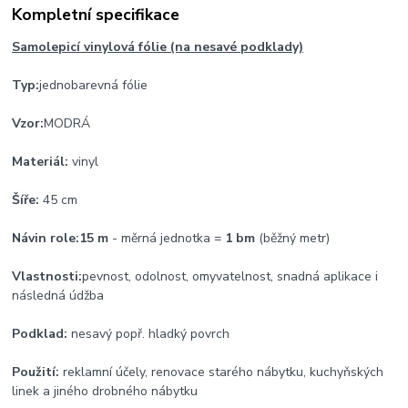
Kompletní specifikace
Samolepicí vinylová fólie (na nesavé podklady)
Typ:
jednobarevná fólie
Vzor:
MODRÁ
Materiál:
vinyl
Šíře:
45 cm
Návin role:
15 m
- měrná jednotka =
1 bm
(běžný metr)
Vlastnosti:
pevnost, odolnost, omyvatelnost, snadná aplikace i
následná údžba
Podklad:
nesavý popř. hladký povrch
Použití:
reklamní účely, renovace starého nábytku, kuchyňských
linek a jiného drobného nábytku