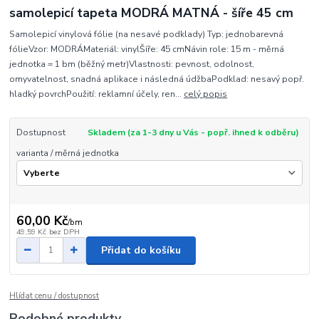
samolepicí tapeta MODRÁ MATNÁ - šíře 45 cm
Samolepicí vinylová fólie (na nesavé podklady) Typ: jednobarevná
fólieVzor: MODRÁMateriál: vinylŠíře: 45 cmNávin role: 15 m - měrná
jednotka = 1 bm (běžný metr)Vlastnosti: pevnost, odolnost,
omyvatelnost, snadná aplikace i následná údžbaPodklad: nesavý popř.
hladký povrchPoužití: reklamní účely, ren...
celý popis
Dostupnost
Skladem (za 1-3 dny u Vás - popř. ihned k odběru)
varianta / měrná jednotka
60,00 Kč
/
bm
49,59 Kč
bez DPH
Přidat do košíku
Hlídat cenu / dostupnost
Podobné produkty