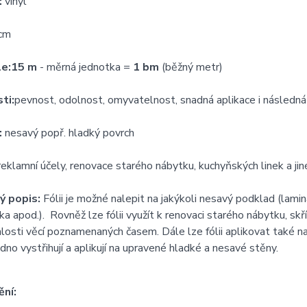
:
vinyl
cm
le:
15 m
- měrná jednotka =
1 bm
(běžný metr)
ti:
pevnost, odolnost, omyvatelnost, snadná aplikace i následn
:
nesavý popř. hladký povrch
eklamní účely, renovace starého nábytku, kuchyňských linek a j
ý popis:
Fólii je možné nalepit na jakýkoli nesavý podklad (lamin
ka apod.). Rovněž lze fólii využít k renovaci starého nábytku, skř
osti věcí poznamenaných časem. Dále lze fólii aplikovat také na 
dno vystřihují a aplikují na upravené hladké a nesavé stěny.
ní: