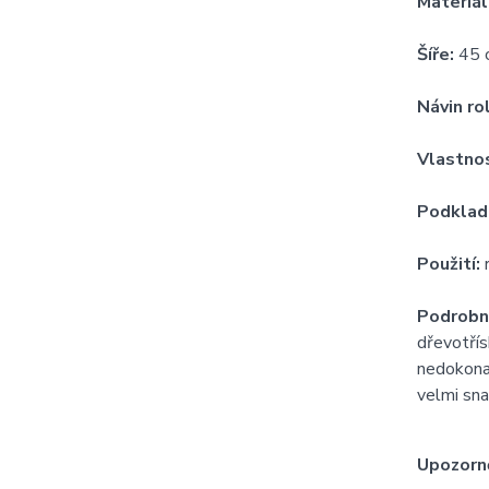
Materiál
Šíře:
45 
Návin ro
Vlastnos
Podklad
Použití:
r
Podrobn
dřevotřís
nedokonal
velmi sna
Upozorně