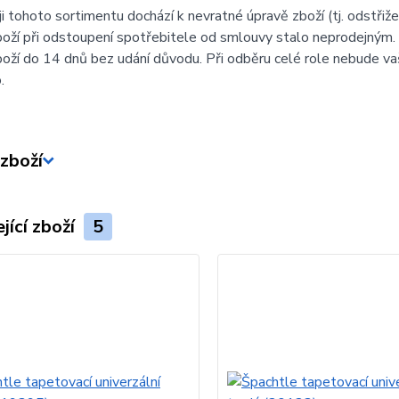
ji tohoto sortimentu dochází k nevratné úpravě zboží (tj. odstřiž
boží při odstoupení spotřebitele od smlouvy stalo neprodejným.
boží do 14 dnů bez udání důvodu. Při odběru celé role nebude v
.
zboží
jící zboží
5