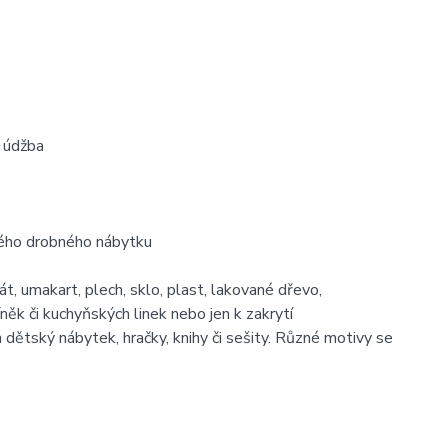
á údžba
iného drobného nábytku
át, umakart, plech, sklo, plast, lakované dřevo,
íněk či kuchyňských linek nebo jen k zakrytí
dětský nábytek, hračky, knihy či sešity. Různé motivy se