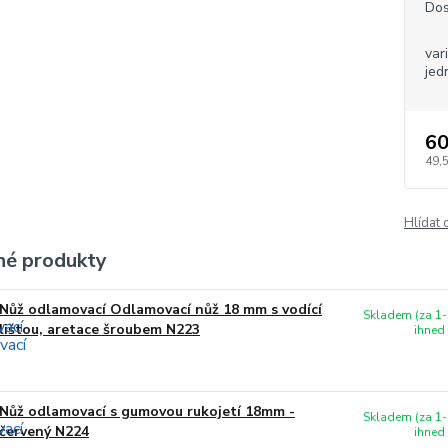
Dos
var
jed
60
49,
Hlídat 
é produkty
Nůž odlamovací Odlamovací nůž 18 mm s vodící
Skladem (za 1-
lištou, aretace šroubem N223
ihned
Nůž odlamovací s gumovou rukojetí 18mm -
Skladem (za 1-
červený N224
ihned