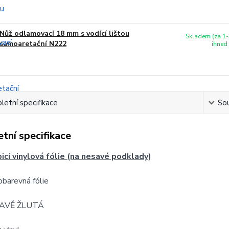
Nůž odlamovací 18 mm s vodící lištou
Skladem (za 1-
samoaretační N222
ihned
etní specifikace
Sou
tní specifikace
cí vinylová fólie (na nesavé podklady)
obarevná fólie
AVĚ ŽLUTÁ