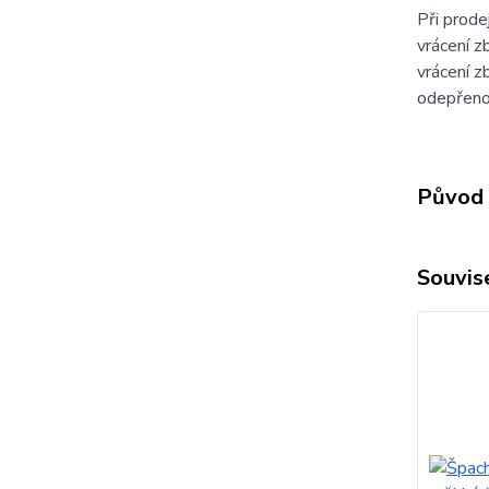
Při prode
vrácení z
vrácení z
odepřeno
Původ 
Souvise