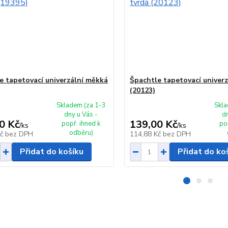
e tapetovací univerzální měkká
Špachtle tapetovací univerz
(20123)
Skladem (za 1-3
Skla
dny u Vás -
d
0 Kč
139,00 Kč
popř. ihned k
po
/
ks
/
ks
odběru)
Kč
bez DPH
114,88 Kč
bez DPH
Přidat do košíku
Přidat do ko