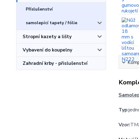
Příslušenství
samolepící tapety / fólie
Stropní kazety a lišty
Vybavení do koupelny
Kompl
Zahradní krby - přislušenství
Komple
Samolepi
Typ:
jedn
Vzor:
TM