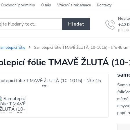
Obchodní podmínky
O nás
Vrácení a reklamace
Kontakty
Nevíte
Hledat
+420
po-pá 
amolepící fólie
Samolepicí fólie TMAVĚ ŽLUTÁ (10-1015) - šíře 45 cm
lepicí fólie TMAVĚ ŽLUTÁ (10-1
samo
Samole
fólieV
měrná 
omyvat
popř. h