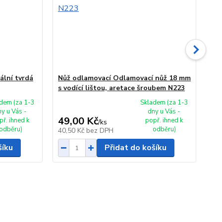
ální tvrdá
Nůž odlamovací Odlamovací nůž 18 mm
Nů
s vodící lištou, aretace šroubem N223
18
dem (za 1-3
Skladem (za 1-3
ny u Vás -
dny u Vás -
49,00 Kč
79
př. ihned k
popř. ihned k
/
ks
odběru)
odběru)
40,50 Kč
bez DPH
65
šíku
Přidat do košíku