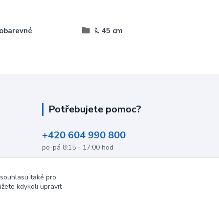
obarevné
š. 45 cm
Potřebujete pomoc?
+420 604 990 800
po-pá 8:15 - 17:00 hod
info@podlahovyraj.cz
 souhlasu také pro
žete kdykoli upravit