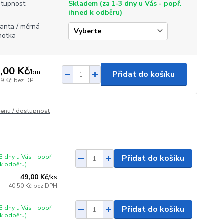
tupnost
Skladem (za 1-3 dny u Vás - popř.
ihned k odběru)
ianta / měrná
notka
,00 Kč
/
bm
Přidat do košíku
59 Kč
bez DPH
cenu / dostupnost
3 dny u Vás - popř.
Přidat do košíku
 k odběru)
49,00 Kč
/
ks
40,50 Kč
bez DPH
3 dny u Vás - popř.
Přidat do košíku
 k odběru)