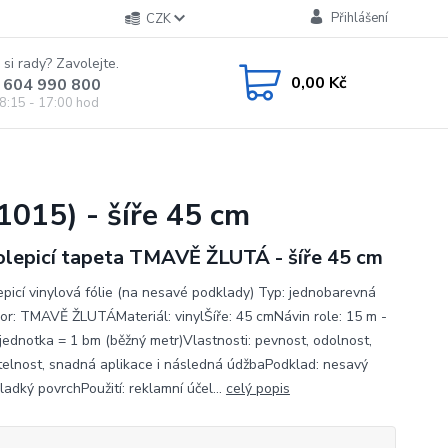
Přihlášení
CZK
 si rady? Zavolejte.
0,00 Kč
 604 990 800
8:15 - 17:00 hod
015) - šíře 45 cm
lepicí tapeta TMAVĚ ŽLUTÁ - šíře 45 cm
picí vinylová fólie (na nesavé podklady) Typ: jednobarevná
zor: TMAVĚ ŽLUTÁMateriál: vinylŠíře: 45 cmNávin role: 15 m -
jednotka = 1 bm (běžný metr)Vlastnosti: pevnost, odolnost,
elnost, snadná aplikace i následná údžbaPodklad: nesavý
ladký povrchPoužití: reklamní účel...
celý popis