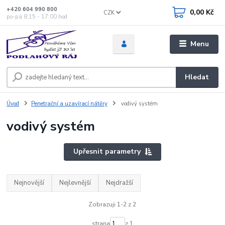
+420 604 990 800
0,00 Kč
CZK
po-pá 8:15 - 17:00 hod
Menu
Hledat
Úvod
Penetrační a uzavírací nátěry
vodivý systém
vodivý systém
Upřesnit parametry
Nejnovější
Nejlevnější
Nejdražší
Zobrazuji 1-2 z 2
strana
z 1