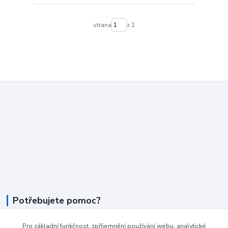
strana
z 1
Potřebujete pomoc?
+420 604 990 800
Pro základní funkčnost, zpříjemnění používání webu, analytické