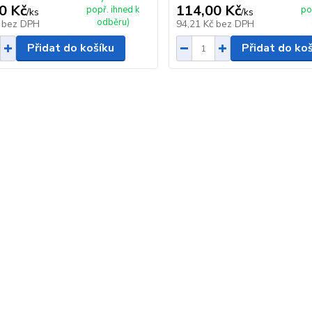
0 Kč
114,00 Kč
popř. ihned k
po
/
ks
/
ks
odběru)
č
bez DPH
94,21 Kč
bez DPH
Přidat do košíku
Přidat do ko