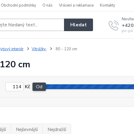
Obchodní podmínky
O nás
Vrácení a reklamace
Kontakty
Nevíte
Hledat
+420
po-pá 
ytový interiér
Vitrážky
80 - 120 cm
 120 cm
Kč
Od
jší
Nejlevnější
Nejdražší