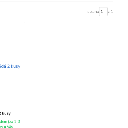
strana
z 1
2 kusy
dem (za 1-3
ny u Vás -