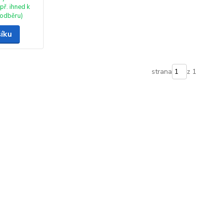
př. ihned k
odběru)
šíku
strana
z 1