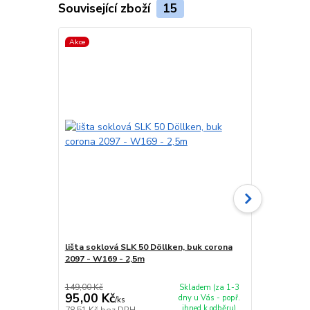
Související zboží
15
Akce
Akce
lišta soklová SLK 50 Döllken, buk corona
spojka sokl
2097 - W169 - 2,5m
149,00 Kč
29,00 Kč
Skladem (za 1-3
95,00 Kč
24,00 Kč
dny u Vás - popř.
/
ks
ihned k odběru)