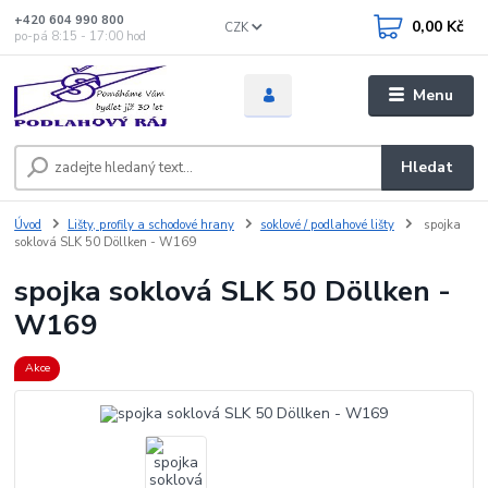
+420 604 990 800
0,00 Kč
CZK
po-pá 8:15 - 17:00 hod
Menu
Hledat
Úvod
Lišty, profily a schodové hrany
soklové / podlahové lišty
spojka
soklová SLK 50 Döllken - W169
spojka soklová SLK 50 Döllken -
W169
Akce