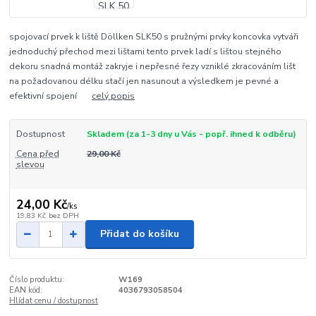
spojovací prvek k liště Döllken SLK50 s pružnými prvky koncovka vytváři
jednoduchý přechod mezi lištami tento prvek ladí s lištou stejného
dekoru snadná montáž zakryje i nepřesné řezy vzniklé zkracováním lišt
na požadovanou délku stačí jen nasunout a výsledkem je pevné a
efektivní spojení
celý popis
Dostupnost
Skladem (za 1-3 dny u Vás - popř. ihned k odběru)
Cena před
29,00 Kč
slevou
24,00 Kč
/
ks
19,83 Kč
bez DPH
Přidat do košíku
Číslo produktu:
W169
EAN kód:
4036793058504
Hlídat cenu / dostupnost