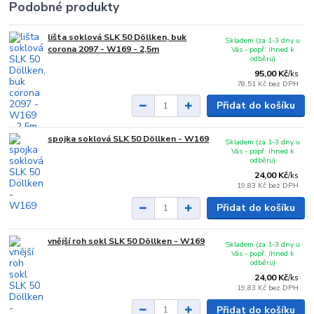
Podobné produkty
lišta soklová SLK 50 Döllken, buk
Skladem (za 1-3 dny u
corona 2097 - W169 - 2,5m
Vás - popř. ihned k
odběru)
95,00 Kč
/
ks
78,51 Kč
bez DPH
Přidat do košíku
spojka soklová SLK 50 Döllken - W169
Skladem (za 1-3 dny u
Vás - popř. ihned k
odběru)
24,00 Kč
/
ks
19,83 Kč
bez DPH
Přidat do košíku
vnější roh sokl SLK 50 Döllken - W169
Skladem (za 1-3 dny u
Vás - popř. ihned k
odběru)
24,00 Kč
/
ks
19,83 Kč
bez DPH
Přidat do košíku