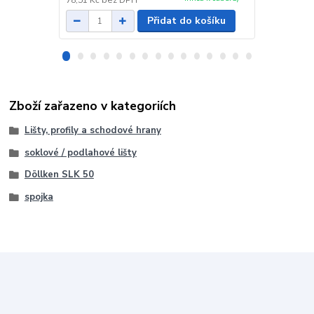
78,51 Kč
bez DPH
19,83 Kč
bez
Přidat do košíku
Zboží zařazeno v kategoriích
Lišty, profily a schodové hrany
soklové / podlahové lišty
Döllken SLK 50
spojka