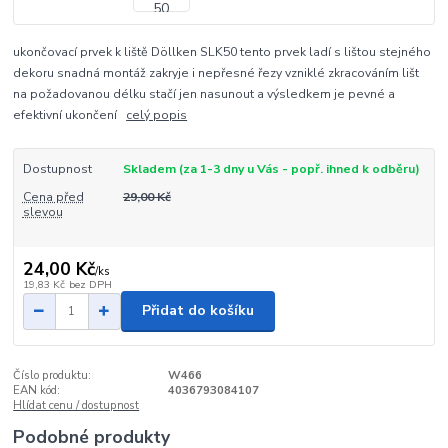
ukončovací prvek k liště Döllken SLK50 tento prvek ladí s lištou stejného
dekoru snadná montáž zakryje i nepřesné řezy vzniklé zkracováním lišt
na požadovanou délku stačí jen nasunout a výsledkem je pevné a
efektivní ukončení
celý popis
Dostupnost
Skladem (za 1-3 dny u Vás - popř. ihned k odběru)
Cena před
29,00 Kč
slevou
24,00 Kč
/
ks
19,83 Kč
bez DPH
Přidat do košíku
Číslo produktu:
W466
EAN kód:
4036793084107
Hlídat cenu / dostupnost
Podobné produkty