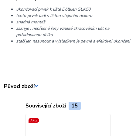
ukončovací prvek k liště Döllken SLK50
tento prvek ladí s lištou stejného dekoru
snadná montáž
zakryje i nepřesné řezy vzniklé zkracováním lišt na
požadovanou délku
stačí jen nasunout a výsledkem je pevné a efektivní ukončení
Původ zboží
Související zboží
15
Akce
Akce