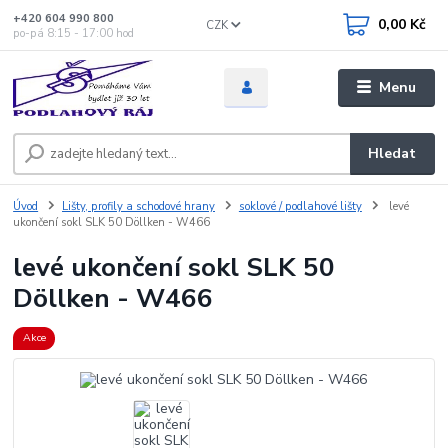
+420 604 990 800
0,00 Kč
CZK
po-pá 8:15 - 17:00 hod
Menu
Hledat
Úvod
Lišty, profily a schodové hrany
soklové / podlahové lišty
levé
ukončení sokl SLK 50 Döllken - W466
levé ukončení sokl SLK 50
Döllken - W466
Akce