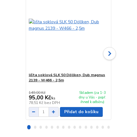
lišta soklová SLK 50 Döllken, Dub magnus
spojka sokl
2139 - W466 - 2,5m
149,00 Kč
29,00 Kč
Skladem (za 1-3
95,00 Kč
24,00 Kč
dny u Vás - popř.
/
ks
ihned k odběru)
78,51 Kč
bez DPH
19,83 Kč
bez
Přidat do košíku