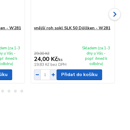
ken - W281
vnější roh sokl SLK 50 Döllken - W281
vni
W2
dem (za 1-3
Skladem (za 1-3
ny u Vás -
29,00 Kč
dny u Vás -
29,
24,00 Kč
24
př. ihned k
popř. ihned k
/
ks
odběru)
odběru)
19,83 Kč
bez DPH
19
šíku
Přidat do košíku