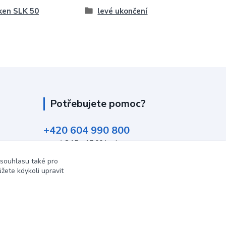
ken SLK 50
levé ukončení
Potřebujete pomoc?
+420 604 990 800
po-pá 8:15 - 17:00 hod
 souhlasu také pro
info@podlahovyraj.cz
žete kdykoli upravit