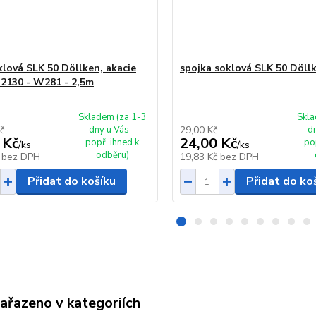
oklová SLK 50 Döllken, akacie
spojka soklová SLK 50 Döll
 2130 - W281 - 2,5m
Skladem (za 1-3
Skla
č
dny u Vás -
29,00 Kč
d
 Kč
24,00 Kč
popř. ihned k
po
/
ks
/
ks
odběru)
č
bez DPH
19,83 Kč
bez DPH
Přidat do košíku
Přidat do ko
zařazeno v kategoriích