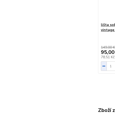
lišta s
vintage
149,00 K
95,00
78,51 K
Zboží 