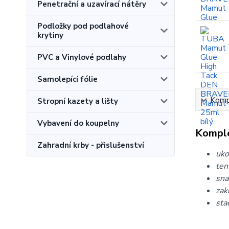
Penetrační a uzavírací nátěry
Podložky pod podlahové
krytiny
PVC a Vinylové podlahy
Samolepící fólie
Kompl
Stropní kazety a lišty
Vybavení do koupelny
Komple
Zahradní krby - přislušenství
uko
ten
sna
zak
sta