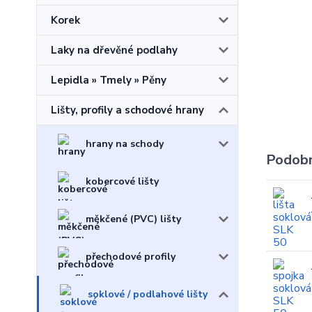
Korek
Laky na dřevěné podlahy
Lepidla » Tmely » Pěny
Lišty, profily a schodové hrany
hrany na schody
Podobn
kobercové lišty
měkčené (PVC) lišty
přechodové profily
soklové / podlahové lišty