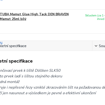
TUBA Mamut Glue High Tack DEN BRAVEN
Skladem (za 1-
Mamut 25ml bílý
ihned
etní specifikace
Souv
tní specifikace
nčovací prvek k liště Döllken SLK50
to prvek ladí s lištou stejného dekoru
dná montáž
ryje i nepřesné řezy vzniklé zkracováním lišt na požadovanou d
čí jen nasunout a výsledkem je pevné a efektivní ukončení