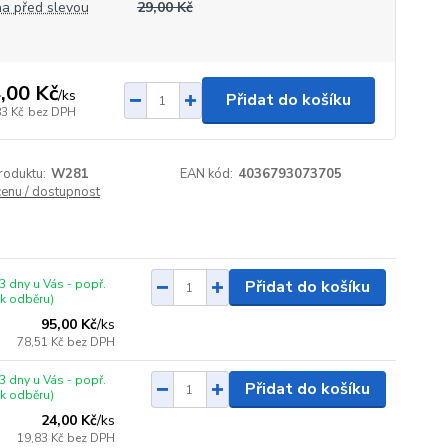
a před slevou
29,00 Kč
,00 Kč
/
ks
Přidat do košíku
83 Kč
bez DPH
roduktu:
W281
EAN kód:
4036793073705
cenu / dostupnost
3 dny u Vás - popř.
Přidat do košíku
 k odběru)
95,00 Kč
/
ks
78,51 Kč
bez DPH
3 dny u Vás - popř.
Přidat do košíku
 k odběru)
24,00 Kč
/
ks
19,83 Kč
bez DPH