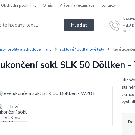
Obchodní podmínky
O nás
Vrácení a reklamace
Kontakty
Nevíte
Hledat
+420
po-pá 
išty, profily a schodové hrany
soklové / podlahové lišty
levé ukonče
 ukončení sokl SLK 50 Döllken 
ukončov
stejné
zkraco
výsled
Dos