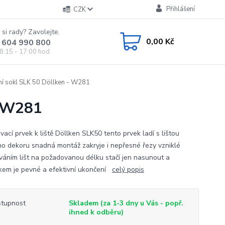
Přihlášení
CZK
 si rady? Zavolejte.
0,00 Kč
 604 990 800
8:15 - 17:00 hod
ní sokl SLK 50 Döllken - W281
- W281
ací prvek k liště Döllken SLK50 tento prvek ladí s lištou
ho dekoru snadná montáž zakryje i nepřesné řezy vzniklé
váním lišt na požadovanou délku stačí jen nasunout a
kem je pevné a efektivní ukončení
celý popis
tupnost
Skladem (za 1-3 dny u Vás - popř.
ihned k odběru)