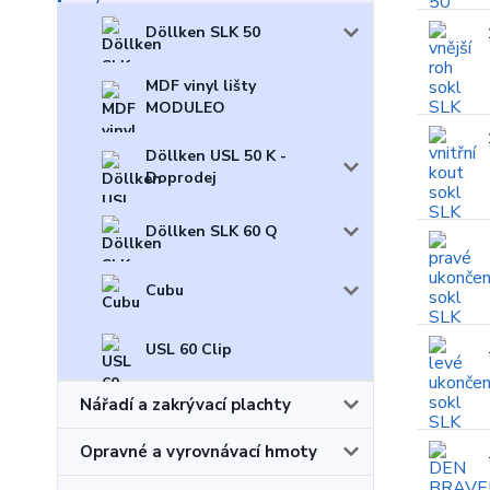
Döllken SLK 50
MDF vinyl lišty
MODULEO
Döllken USL 50 K -
Doprodej
Döllken SLK 60 Q
Cubu
USL 60 Clip
Nářadí a zakrývací plachty
Opravné a vyrovnávací hmoty