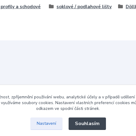
, profily a schodové
soklové / podlahové lišty
Döll
čnost, zpříjemnění používání webu, analytické účely a v případě udělení
y využíváme soubory cookies. Nastavení vlastních preferencí cookies mů
odkazem ve spodní části stránek.
Souhlasím
Nastavení