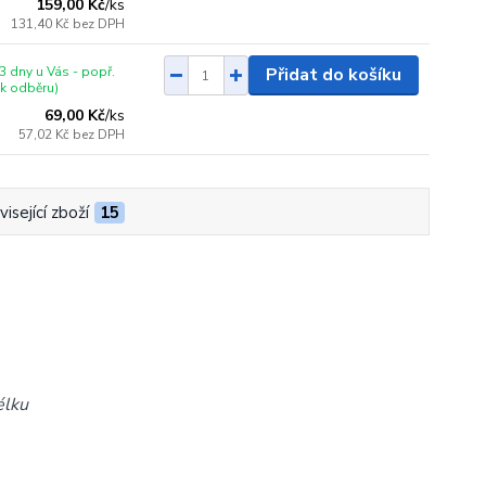
159,00 Kč
/
ks
131,40 Kč
bez DPH
3 dny u Vás - popř.
Přidat do košíku
 k odběru)
69,00 Kč
/
ks
57,02 Kč
bez DPH
isející zboží
15
élku