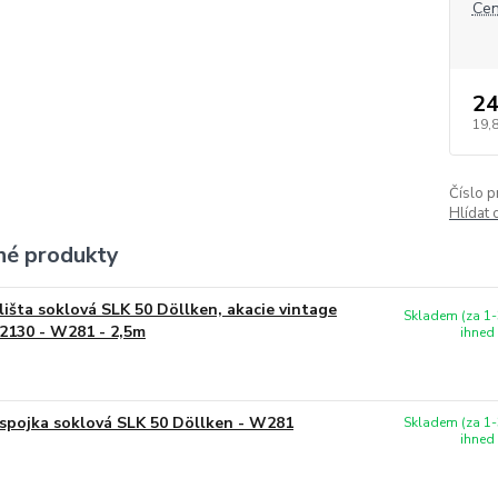
Cen
24
19,
Číslo p
Hlídat 
é produkty
lišta soklová SLK 50 Döllken, akacie vintage
Skladem (za 1-
2130 - W281 - 2,5m
ihned
spojka soklová SLK 50 Döllken - W281
Skladem (za 1-
ihned