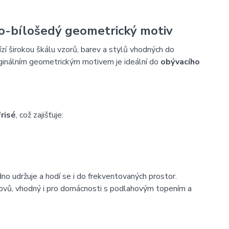
-bílošedý geometrický motiv
bízí širokou škálu vzorů, barev a stylů vhodných do
iginálním geometrickým motivem je ideální do
obývacího
risé
, což zajišťuje:
no udržuje a hodí se i do frekventovaných prostor.
 kovů, vhodný i pro domácnosti s podlahovým topením a