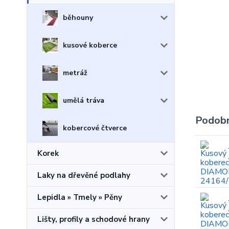
běhouny
kusové koberce
metráž
umělá tráva
Podobn
kobercové čtverce
Korek
Laky na dřevěné podlahy
Lepidla » Tmely » Pěny
Lišty, profily a schodové hrany