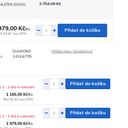
a před slevou
2 754,00 Kč
979,00 Kč
/
ks
Přidat do košíku
35,54 Kč
bez DPH
DIAMOND
Hlídat cenu / dostupnost
u:
24164/795
Přidat do košíku
o 1 - 3 dnů k odeslání
1 165,00 Kč
/
ks
962,81 Kč
bez DPH
Přidat do košíku
o 1 - 3 dnů k odeslání
1 979,00 Kč
/
ks