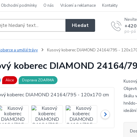
Obchodní podmínky
O nás
Vrácení a reklamace
Kontakty
Nevíte
Hledat
+420
po-pá 
oberce a umělé trávy
Kusový koberec DIAMOND 24164/795 - 120x17
vý koberec DIAMOND 24164/79
Akce
Doprava ZDARMA
Kusový
Objevt
škálu 
hnědo-
ideální
Dos