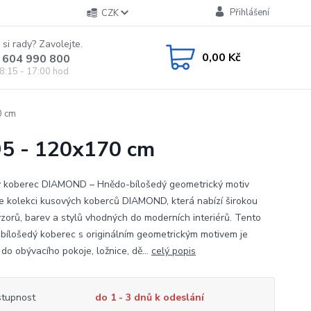
Přihlášení
CZK
 si rady? Zavolejte.
0,00 Kč
 604 990 800
8:15 - 17:00 hod
0 cm
5 - 120x170 cm
 koberec DIAMOND – Hnědo-bílošedý geometrický motiv
e kolekci kusových koberců DIAMOND, která nabízí širokou
vzorů, barev a stylů vhodných do moderních interiérů. Tento
bílošedý koberec s originálním geometrickým motivem je
 do obývacího pokoje, ložnice, dě...
celý popis
tupnost
do 1 - 3 dnů k odeslání