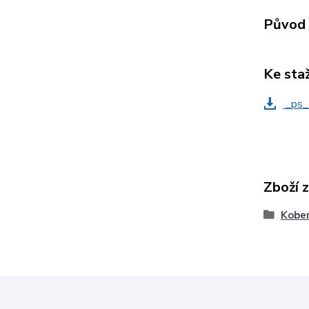
Původ 
Ke sta
_ps_
Zboží 
Kober