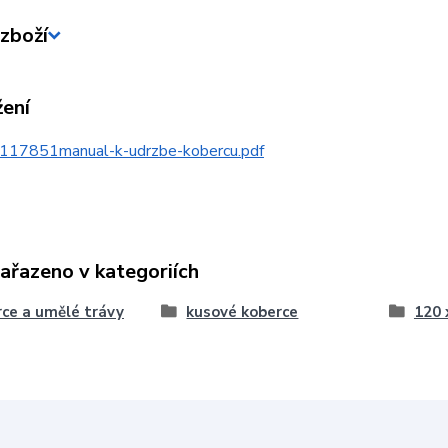
zboží
žení
117851manual-k-udrzbe-kobercu.pdf
zařazeno v kategoriích
ce a umělé trávy
kusové koberce
120 