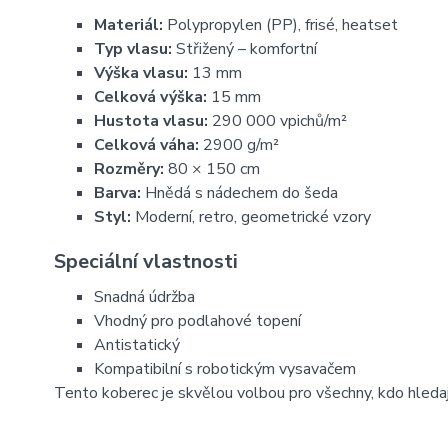
Materiál:
Polypropylen (PP), frisé, heatset
Typ vlasu:
Střižený – komfortní
Výška vlasu:
13 mm
Celková výška:
15 mm
Hustota vlasu:
290 000 vpichů/m²
Celková váha:
2900 g/m²
Rozměry:
80 × 150 cm
Barva:
Hnědá s nádechem do šeda
Styl:
Moderní, retro, geometrické vzory
Speciální vlastnosti
Snadná údržba
Vhodný pro podlahové topení
Antistatický
Kompatibilní s robotickým vysavačem
Tento koberec je skvělou volbou pro všechny, kdo hleda