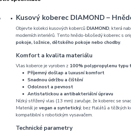
Kusový koberec DIAMOND – Hnědo
Objevte kolekci kusových koberců
DIAMOND
, která na
moderních interiérů. Tento hnědo-bílošedý koberec s or
pokoje, ložnice, dětského pokoje nebo chodby
.
Komfort a kvalita materiálu
Vlas koberce je vyroben z
100% polypropylenu typu f
Příjemný došlap a luxusní komfort
Snadnou údržbu a čištění
Odolnost a pevnost
Antistatickou a antibakteriální úpravu
Nízký střižený vlas (13 mm) zaručuje, že koberec se snad
Materiál je
vegan a syntetický
, bez ftalátů a těžkých
kompatibilní s robotickým vysavačem.
Technické parametry