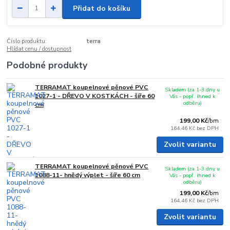
Přidat do košíku
Číslo produktu:
terra
Hlídat cenu / dostupnost
Podobné produkty
TERRAMAT koupelnové pěnové PVC
Skladem (za 1-3 dny u
1027-1 - DŘEVO V KOSTKÁCH - šíře 60
Vás - popř. ihned k
odběru)
cm
199,00 Kč
/
bm
164,46 Kč
bez DPH
Zvolit variantu
TERRAMAT koupelnové pěnové PVC
Skladem (za 1-3 dny u
1088-11- hnědý výplet - šíře 60 cm
Vás - popř. ihned k
odběru)
199,00 Kč
/
bm
164,46 Kč
bez DPH
Zvolit variantu