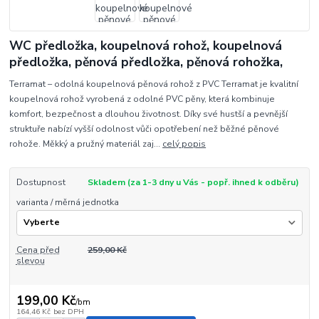
WC předložka, koupelnová rohož, koupelnová
předložka, pěnová předložka, pěnová rohožka,
Terramat – odolná koupelnová pěnová rohož z PVC Terramat je kvalitní
koupelnová rohož vyrobená z odolné PVC pěny, která kombinuje
komfort, bezpečnost a dlouhou životnost. Díky své hustší a pevnější
struktuře nabízí vyšší odolnost vůči opotřebení než běžné pěnové
rohože. Měkký a pružný materiál zaj...
celý popis
Dostupnost
Skladem (za 1-3 dny u Vás - popř. ihned k odběru)
varianta / měrná jednotka
Cena před
259,00 Kč
slevou
199,00 Kč
/
bm
164,46 Kč
bez DPH