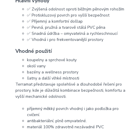
Hlavní výhody
✅ Zvýšená odolnost oproti běžným pěnovým rohožím
✅ Protiskluzový povrch pro vyšší bezpečnost
✅ Příjemný a komfortní došlap
✅ Pevná, pružná a tvarově stálá PVC pěna
✅ Snadná údržba – omyvatelná a rychleschnoucí
✅ Vhodná i pro frekventovanější prostory
Vhodné použití
koupelny a sprchové kouty
okolí vany
bazény a wellness prostory
šatny a další vlhké místnosti
Terramat představuje spolehlivé a dlouhodobé řešení pro
prostory, kde je důležitá kombinace bezpečnosti, komfortu a
vyšší mechanické odolnosti.
příjemný měkký povrch vhodný i jako podložka pro
cvičení.
antibakteriální, plně omyvatelné.
materiál 100% zdravotně nezávadné PVC