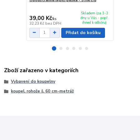
Oboustranná lepící páska - 5 metrů
DEN BRAVEN
bílý
199,00 Kč
Skladem (za 1-3
39,00 Kč
159,00 K
dny u Vás - popř.
/
ks
ihned k odběru)
32,23 Kč
bez DPH
131,40 Kč
be
Přidat do košíku
Zboží zařazeno v kategoriích
Vybavení do koupelny
koupel. rohože š. 60 cm-metráž