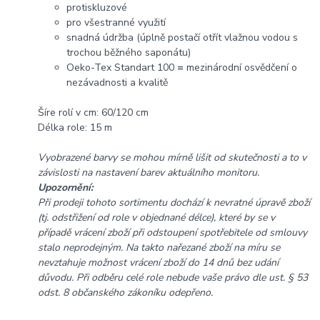
protiskluzové
pro všestranné využití
snadná údržba (úplně postačí otřít vlažnou vodou s
trochou běžného saponátu)
Oeko-Tex Standart 100
=
mezinárodní osvědčení o
nezávadnosti a kvalitě
Šíre rolí v cm: 60/120 cm
Délka role: 15 m
Vyobrazené barvy se mohou mírně lišit od skutečnosti a to v
závislosti na nastavení barev aktuálního monitoru.
Upozornění:
Při prodeji tohoto sortimentu dochází k nevratné úpravě zboží
(tj. odstřižení od role v objednané délce), které by se v
případě vrácení zboží při odstoupení spotřebitele od smlouvy
stalo neprodejným. Na takto nařezané zboží na míru se
nevztahuje možnost vrácení zboží do 14 dnů bez udání
důvodu. Při odběru celé role nebude vaše právo dle ust. § 53
odst. 8 občanského zákoníku odepřeno.