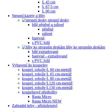
š. 45 cm
š. 67,5 cm
š. 90 cm
Stropní kazety a lišty
stropní desky
bílé pěněné a ražené
pěněné
ražené
barevné
s PVC folií
lišty ke stropním deskám
bílé extrudované
barevné - extrudované
s PVC folií
Vybavení do koupelny
koupel. rohože š. 60 cm-metráž
koupel. rohože š. 65 cm-metráž
koupel. rohože š. 80 cm-metráž
koupel. rohože š.120 cm-metráž
koupel. rohože š.130 cm-metráž
koupelnové předložky
Rasta Micro
Rasta Micro NEW
Zahradní krby - přislušenství