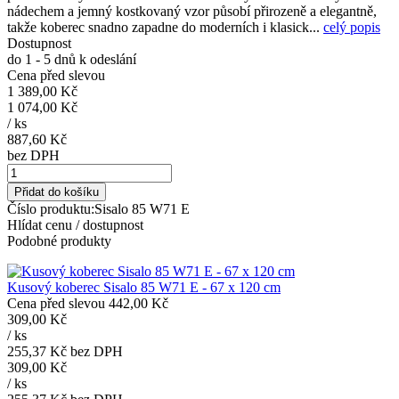
nádechem a jemný kostkovaný vzor působí přirozeně a elegantně,
takže koberec snadno zapadne do moderních i klasick...
celý popis
Dostupnost
do 1 - 5 dnů k odeslání
Cena před slevou
1 389,00 Kč
1 074,00 Kč
/
ks
887,60 Kč
bez DPH
Přidat do košíku
Číslo produktu:
Sisalo 85 W71 E
Hlídat cenu / dostupnost
Podobné produkty
Kusový koberec Sisalo 85 W71 E - 67 x 120 cm
Cena před slevou
442,00 Kč
309,00 Kč
/
ks
255,37 Kč
bez DPH
309,00 Kč
/
ks