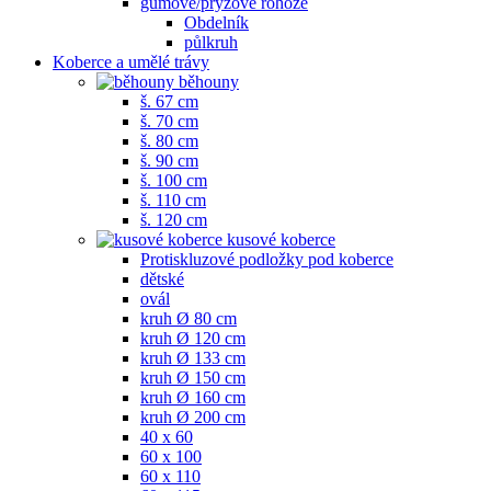
gumové/pryžové rohože
Obdelník
půlkruh
Koberce a umělé trávy
běhouny
š. 67 cm
š. 70 cm
š. 80 cm
š. 90 cm
š. 100 cm
š. 110 cm
š. 120 cm
kusové koberce
Protiskluzové podložky pod koberce
dětské
ovál
kruh Ø 80 cm
kruh Ø 120 cm
kruh Ø 133 cm
kruh Ø 150 cm
kruh Ø 160 cm
kruh Ø 200 cm
40 x 60
60 x 100
60 x 110