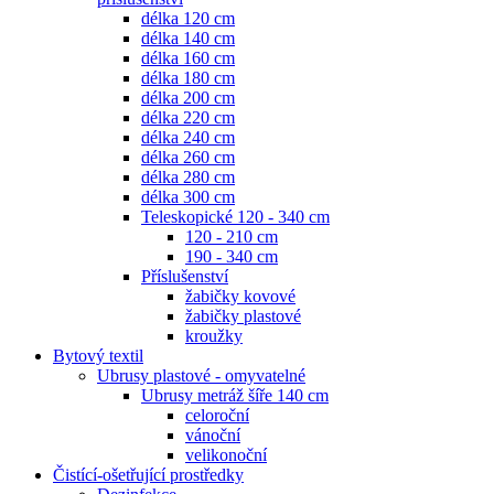
délka 120 cm
délka 140 cm
délka 160 cm
délka 180 cm
délka 200 cm
délka 220 cm
délka 240 cm
délka 260 cm
délka 280 cm
délka 300 cm
Teleskopické 120 - 340 cm
120 - 210 cm
190 - 340 cm
Příslušenství
žabičky kovové
žabičky plastové
kroužky
Bytový textil
Ubrusy plastové - omyvatelné
Ubrusy metráž šíře 140 cm
celoroční
vánoční
velikonoční
Čistící-ošetřující prostředky