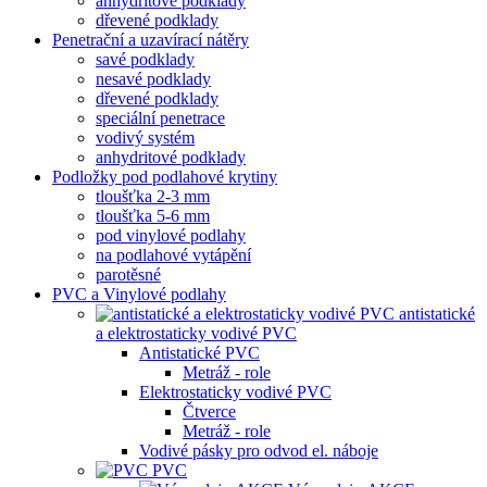
anhydritové podklady
dřevené podklady
Penetrační a uzavírací nátěry
savé podklady
nesavé podklady
dřevené podklady
speciální penetrace
vodivý systém
anhydritové podklady
Podložky pod podlahové krytiny
tloušťka 2-3 mm
tloušťka 5-6 mm
pod vinylové podlahy
na podlahové vytápění
parotěsné
PVC a Vinylové podlahy
antistatické
a elektrostaticky vodivé PVC
Antistatické PVC
Metráž - role
Elektrostaticky vodivé PVC
Čtverce
Metráž - role
Vodivé pásky pro odvod el. náboje
PVC