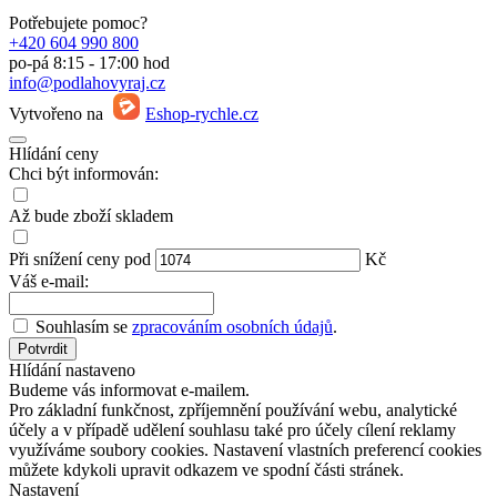
Potřebujete pomoc?
+420 604 990 800
po-pá 8:15 - 17:00 hod
info@podlahovyraj.cz
Vytvořeno na
Eshop-rychle.cz
Hlídání ceny
Chci být informován:
Až bude zboží
skladem
Při snížení
ceny
pod
Kč
Váš e-mail:
Souhlasím se
zpracováním osobních údajů
.
Potvrdit
Hlídání nastaveno
Budeme vás informovat e-mailem.
Pro základní funkčnost, zpříjemnění používání webu, analytické
účely a v případě udělení souhlasu také pro účely cílení reklamy
využíváme soubory cookies. Nastavení vlastních preferencí cookies
můžete kdykoli upravit odkazem ve spodní části stránek.
Nastavení