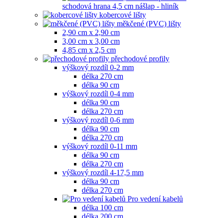
schodová hrana 4,5 cm nášlap - hliník
kobercové lišty
měkčené (PVC) lišty
2,90 cm x 2,90 cm
3,00 cm x 3,00 cm
4,85 cm x 2,5 cm
přechodové profily
výškový rozdíl 0-2 mm
délka 270 cm
délka 90 cm
výškový rozdíl 0-4 mm
délka 90 cm
délka 270 cm
výškový rozdíl 0-6 mm
délka 90 cm
délka 270 cm
výškový rozdíl 0-11 mm
délka 90 cm
délka 270 cm
výškový rozdíl 4-17,5 mm
délka 90 cm
délka 270 cm
Pro vedení kabelů
délka 100 cm
délka 200 cm