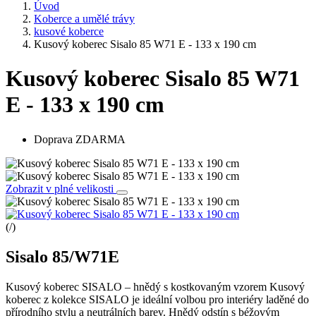
Úvod
Koberce a umělé trávy
kusové koberce
Kusový koberec Sisalo 85 W71 E - 133 x 190 cm
Kusový koberec Sisalo 85 W71
E - 133 x 190 cm
Doprava ZDARMA
Zobrazit v plné velikosti
(
/
)
Sisalo 85/W71E
Kusový koberec SISALO – hnědý s kostkovaným vzorem Kusový
koberec z kolekce SISALO je ideální volbou pro interiéry laděné do
přírodního stylu a neutrálních barev. Hnědý odstín s béžovým