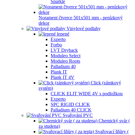
Sparkle
Norament čtverce 501x501 mm - penízkový
dekor
Vinylové podlahy
lepené
Experto
Forbo
LVT Dryback
Moduleo Select
Moduleo Roots
Palladium 40
Plank IT
Plank IT 4V
Click (zámkový
systém)
CLICK ELIT WIDE 4V s podložkou
Experto
SPC RIGID CLICK
Palladium 40 CLICK
Svařování PVC
Chemický svár (
za studena)
Svařovací šňůry (