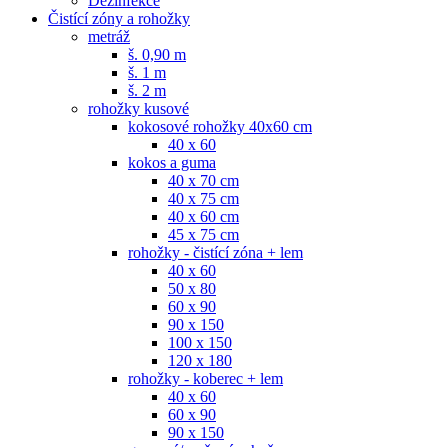
Dezinfekce
Čistící zóny a rohožky
metráž
š. 0,90 m
š. 1 m
š. 2 m
rohožky kusové
kokosové rohožky 40x60 cm
40 x 60
kokos a guma
40 x 70 cm
40 x 75 cm
40 x 60 cm
45 x 75 cm
rohožky - čistící zóna + lem
40 x 60
50 x 80
60 x 90
90 x 150
100 x 150
120 x 180
rohožky - koberec + lem
40 x 60
60 x 90
90 x 150