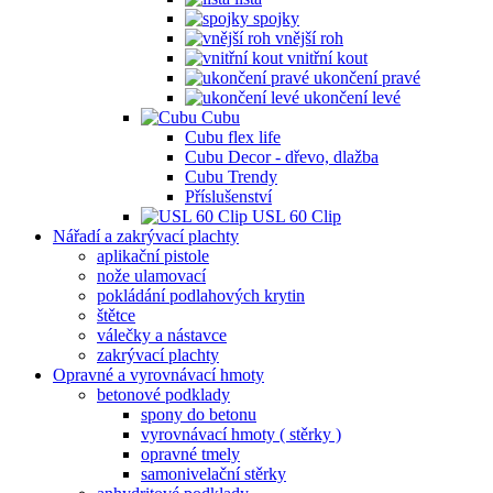
spojky
vnější roh
vnitřní kout
ukončení pravé
ukončení levé
Cubu
Cubu flex life
Cubu Decor - dřevo, dlažba
Cubu Trendy
Příslušenství
USL 60 Clip
Nářadí a zakrývací plachty
aplikační pistole
nože ulamovací
pokládání podlahových krytin
štětce
válečky a nástavce
zakrývací plachty
Opravné a vyrovnávací hmoty
betonové podklady
spony do betonu
vyrovnávací hmoty ( stěrky )
opravné tmely
samonivelační stěrky