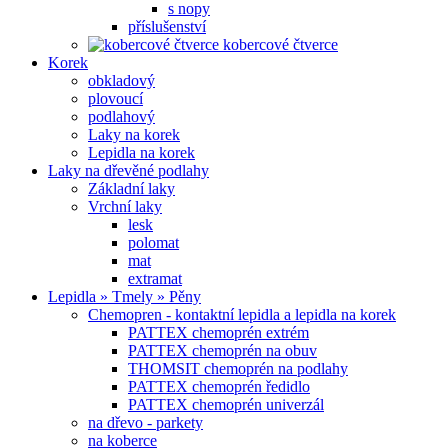
s nopy
příslušenství
kobercové čtverce
Korek
obkladový
plovoucí
podlahový
Laky na korek
Lepidla na korek
Laky na dřevěné podlahy
Základní laky
Vrchní laky
lesk
polomat
mat
extramat
Lepidla » Tmely » Pěny
Chemopren - kontaktní lepidla a lepidla na korek
PATTEX chemoprén extrém
PATTEX chemoprén na obuv
THOMSIT chemoprén na podlahy
PATTEX chemoprén ředidlo
PATTEX chemoprén univerzál
na dřevo - parkety
na koberce