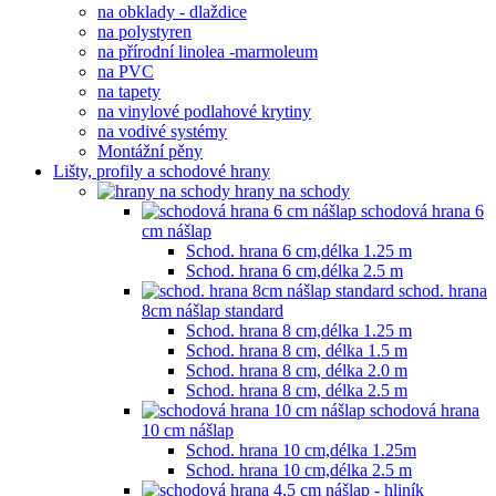
na obklady - dlaždice
na polystyren
na přírodní linolea -marmoleum
na PVC
na tapety
na vinylové podlahové krytiny
na vodivé systémy
Montážní pěny
Lišty, profily a schodové hrany
hrany na schody
schodová hrana 6
cm nášlap
Schod. hrana 6 cm,délka 1.25 m
Schod. hrana 6 cm,délka 2.5 m
schod. hrana
8cm nášlap standard
Schod. hrana 8 cm,délka 1.25 m
Schod. hrana 8 cm, délka 1.5 m
Schod. hrana 8 cm, délka 2.0 m
Schod. hrana 8 cm, délka 2.5 m
schodová hrana
10 cm nášlap
Schod. hrana 10 cm,délka 1.25m
Schod. hrana 10 cm,délka 2.5 m