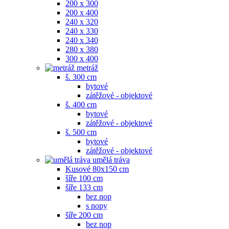
200 x 300
200 x 400
240 x 320
240 x 330
240 x 340
280 x 380
300 x 400
metráž
š. 300 cm
bytové
zátěžové - objektové
š. 400 cm
bytové
zátěžové - objektové
š. 500 cm
bytové
zátěžové - objektové
umělá tráva
Kusové 80x150 cm
šíře 100 cm
šíře 133 cm
bez nop
s nopy
šíře 200 cm
bez nop