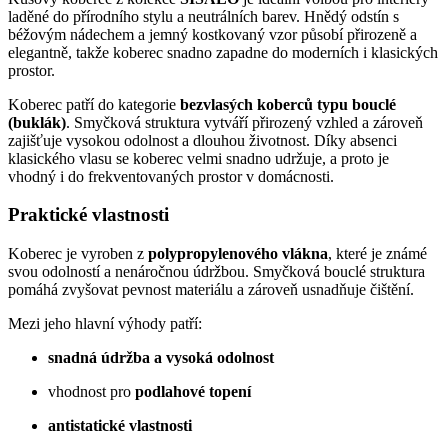
laděné do přírodního stylu a neutrálních barev. Hnědý odstín s
béžovým nádechem a jemný kostkovaný vzor působí přirozeně a
elegantně, takže koberec snadno zapadne do moderních i klasických
prostor.
Koberec patří do kategorie
bezvlasých koberců typu bouclé
(buklák)
. Smyčková struktura vytváří přirozený vzhled a zároveň
zajišťuje vysokou odolnost a dlouhou životnost. Díky absenci
klasického vlasu se koberec velmi snadno udržuje, a proto je
vhodný i do frekventovaných prostor v domácnosti.
Praktické vlastnosti
Koberec je vyroben z
polypropylenového vlákna
, které je známé
svou odolností a nenáročnou údržbou. Smyčková bouclé struktura
pomáhá zvyšovat pevnost materiálu a zároveň usnadňuje čištění.
Mezi jeho hlavní výhody patří:
snadná údržba a vysoká odolnost
vhodnost pro
podlahové topení
antistatické vlastnosti