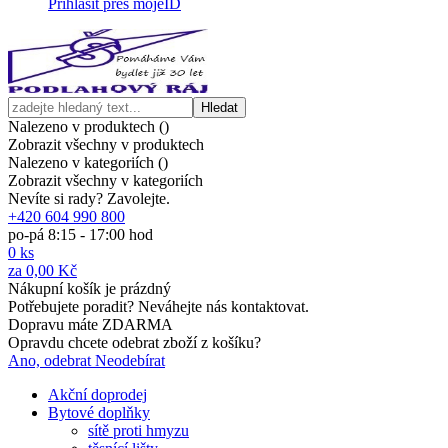
Přihlásit přes mojeID
Hledat
Nalezeno v produktech (
)
Zobrazit všechny v produktech
Nalezeno v kategoriích (
)
Zobrazit všechny v kategoriích
Nevíte si rady? Zavolejte.
+420 604 990 800
po-pá 8:15 - 17:00 hod
0
ks
za
0,00 Kč
Nákupní košík je prázdný
Potřebujete poradit? Neváhejte nás kontaktovat.
Dopravu máte ZDARMA
Opravdu chcete odebrat zboží z košíku?
Ano, odebrat
Neodebírat
Akční doprodej
Bytové doplňky
sítě proti hmyzu