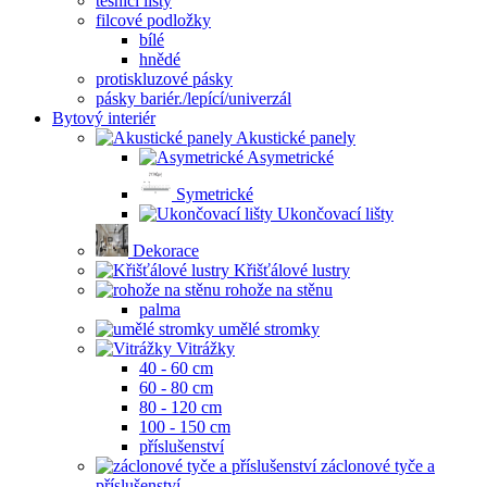
těsnící lišty
filcové podložky
bílé
hnědé
protiskluzové pásky
pásky bariér./lepící/univerzál
Bytový interiér
Akustické panely
Asymetrické
Symetrické
Ukončovací lišty
Dekorace
Křišťálové lustry
rohože na stěnu
palma
umělé stromky
Vitrážky
40 - 60 cm
60 - 80 cm
80 - 120 cm
100 - 150 cm
příslušenství
záclonové tyče a
příslušenství