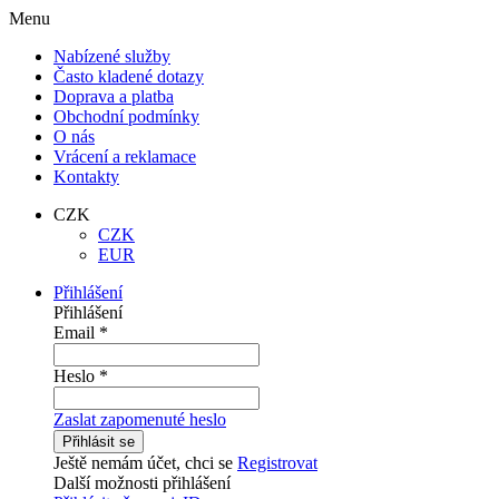
Menu
Nabízené služby
Často kladené dotazy
Doprava a platba
Obchodní podmínky
O nás
Vrácení a reklamace
Kontakty
CZK
CZK
EUR
Přihlášení
Přihlášení
Email
*
Heslo
*
Zaslat zapomenuté heslo
Přihlásit se
Ještě nemám účet, chci se
Registrovat
Další možnosti přihlášení