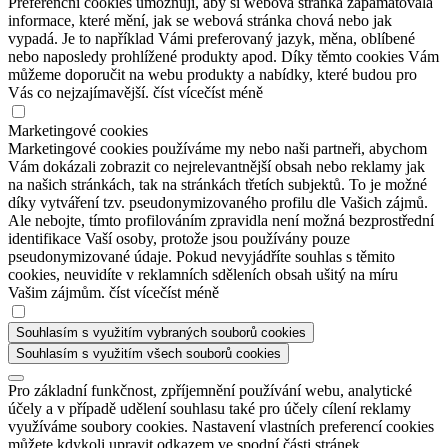
Preferenční cookies umožňují, aby si webová stránka zapamatovala
informace, které mění, jak se webová stránka chová nebo jak
vypadá. Je to například Vámi preferovaný jazyk, měna, oblíbené
nebo naposledy prohlížené produkty apod. Díky těmto cookies Vám
můžeme doporučit na webu produkty a nabídky, které budou pro
Vás co nejzajímavější.
číst více
číst méně
Marketingové cookies
Marketingové cookies používáme my nebo naši partneři, abychom
Vám dokázali zobrazit co nejrelevantnější obsah nebo reklamy jak
na našich stránkách, tak na stránkách třetích subjektů. To je možné
díky vytváření tzv. pseudonymizovaného profilu dle Vašich zájmů.
Ale nebojte, tímto profilováním zpravidla není možná bezprostřední
identifikace Vaší osoby, protože jsou používány pouze
pseudonymizované údaje. Pokud nevyjádříte souhlas s těmito
cookies, neuvidíte v reklamních sděleních obsah ušitý na míru
Vašim zájmům.
číst více
číst méně
Souhlasím s využitím vybraných souborů cookies
Souhlasím s využitím všech souborů cookies
Pro základní funkčnost, zpříjemnění používání webu, analytické
účely a v případě udělení souhlasu také pro účely cílení reklamy
využíváme soubory cookies. Nastavení vlastních preferencí cookies
můžete kdykoli upravit odkazem ve spodní části stránek.