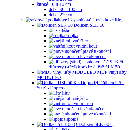
široké - 6-8-10 cm
délka 90 - 100 cm
délka 270 cm
soklové / podlahové lišty
Döllken SLK 50
lišta
spojka
vnější roh
vnitřní kout
pravé ukončení
levé ukončení
difuzéry (střed) k soklové liště SLK 50
MDF vinyl lišty
MODULEO
Döllken USL
50 K - Doprodej
lišty
vnější roh
vnitřní roh
levé ukončení
pravé ukončení
spojka
Döllken SLK 60 Q
lišta