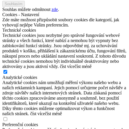
Souhlasím
Souhlas můžete odmítnout
zde
.
Cookies - Nastavení
Zde máte možnost přizpůsobit soubory cookies dle kategorií, jak
vyhovují nejlépe Vašim preferencím.
Technické cookies
Technické cookies jsou nezbytné pro správné fungování webové
stránky a všech funkcí, které nabízí a nemohou být vypnuty bez
zablokování funkcí stránky. Jsou odpovědné mj. za uchovávání
produktů v košíku, přihlášení k zákaznickému účtu, fungování filtrů,
nákupní proces nebo ukládání nastavení soukromí. Z tohoto důvodu
technické cookies nemohou být individuálně deaktivovány nebo
aktivovány a jsou aktivní vždy.
číst více
číst méně
Analytické cookies
Analytické cookies nám umožňují měření výkonu našeho webu a
našich reklamních kampaní. Jejich pomocí určujeme počet návštěv a
zdroje návštěv našich internetových stránek. Data získaná pomocí
těchto cookies zpracováváme anonymně a souhrnně, bez použití
identifikátorů, které ukazují na konkrétní uživatelé našeho webu.
Díky těmto cookies můžeme optimalizovat výkon a funkčnost
našich stránek.
číst více
číst méně
Preferenční cookies