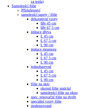
za tepla)
Samolepící fólie
Příslušenství
samolepící tapety / fólie
dekorativní vzory
šíře 45 cm
šíře 67,5 cm
imitace dřeva
š. 45 cm
š. 67,5 cm
š. 90 cm
imitace mramoru
š. 45 cm
š. 67,5 cm
š. 90 cm
jednobarevné
š. 45 cm
š. 67,5 cm
š. 90 cm
fólie na sklo
okenní fólie statické
samolepící fólie na okno
spec. renovační fólie na dveře
speciální vzory fólie
strukturované