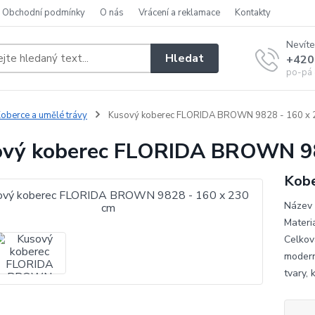
Obchodní podmínky
O nás
Vrácení a reklamace
Kontakty
Nevíte
Hledat
+420
po-pá 
oberce a umělé trávy
Kusový koberec FLORIDA BROWN 9828 - 160 x 
vý koberec FLORIDA BROWN 98
Kob
Název 
Materi
Celkov
modern
tvary, 