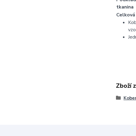
tkanina
Celková
Kob
vzo
Jed
Zboží 
Kober