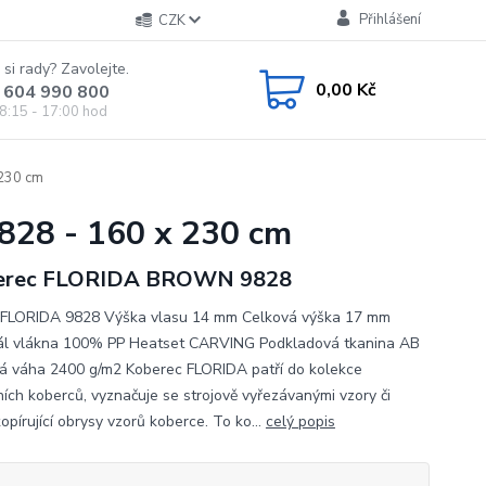
Přihlášení
CZK
 si rady? Zavolejte.
0,00 Kč
 604 990 800
8:15 - 17:00 hod
230 cm
28 - 160 x 230 cm
erec FLORIDA BROWN 9828
FLORIDA 9828 Výška vlasu 14 mm Celková výška 17 mm
ál vlákna 100% PP Heatset CARVING Podkladová tkanina AB
á váha 2400 g/m2 Koberec FLORIDA patří do kolekce
ích koberců, vyznačuje se strojově vyřezávanými vzory či
kopírující obrysy vzorů koberce. To ko...
celý popis