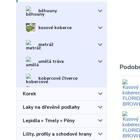
běhouny
kusové koberce
metráž
umělá tráva
Podobn
kobercové čtverce
Korek
Laky na dřevěné podlahy
Lepidla » Tmely » Pěny
Lišty, profily a schodové hrany