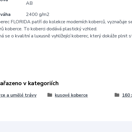
AB
 váha
2400 g/m2
erec FLORIDA patří do kolekce moderních koberců, vyznačuje se s
rů koberce. To koberci dodává plastický vzhled.
ná se o kvalitní a luxusně vyhlížející koberec, který dokáže plnit 
zařazeno v kategoriích
ce a umělé trávy
kusové koberce
160 