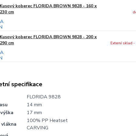
Kusový koberec FLORIDA BROWN 9828 - 160 x
230 cm
d
Kusový koberec FLORIDA BROWN 9828 - 200 x
290 cm
Externí sklad 
tní specifikace
FLORIDA 9828
lasu
14 mm
 výška
17 mm
100% PP Heatset
 vlákna
CARVING
ová