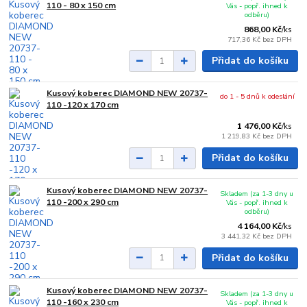
110 - 80 x 150 cm
Vás - popř. ihned k
odběru)
868,00 Kč
/
ks
717,36 Kč
bez DPH
Přidat do košíku
Kusový koberec DIAMOND NEW 20737-
do 1 - 5 dnů k odeslání
110 -120 x 170 cm
1 476,00 Kč
/
ks
1 219,83 Kč
bez DPH
Přidat do košíku
Kusový koberec DIAMOND NEW 20737-
Skladem (za 1-3 dny u
110 -200 x 290 cm
Vás - popř. ihned k
odběru)
4 164,00 Kč
/
ks
3 441,32 Kč
bez DPH
Přidat do košíku
Kusový koberec DIAMOND NEW 20737-
Skladem (za 1-3 dny u
110 -160 x 230 cm
Vás - popř. ihned k