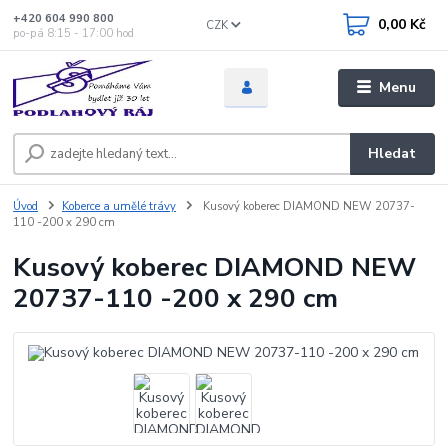
+420 604 990 800
0,00 Kč
CZK
po-pá 8:15 - 17:00 hod
Menu
Hledat
Úvod
Koberce a umělé trávy
Kusový koberec DIAMOND NEW 20737-
110 -200 x 290 cm
Kusový koberec DIAMOND NEW
20737-110 -200 x 290 cm