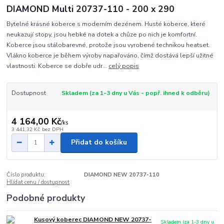
DIAMOND Multi 20737-110 - 200 x 290
Bytelné krásné koberce s moderním dezénem. Husté koberce, které
neukazují stopy, jsou hebké na dotek a chůze po nich je komfortní.
Koberce jsou stálobarevné, protože jsou vyrobené technikou heatset.
Vlákno koberce je během výroby napařováno, čímž dostává lepší užitné
vlastnosti. Koberce se dobře udr...
celý popis
Dostupnost
Skladem (za 1-3 dny u Vás - popř. ihned k odběru)
4 164,00 Kč
/
ks
3 441,32 Kč
bez DPH
Přidat do košíku
Číslo produktu:
DIAMOND NEW 20737-110
Hlídat cenu / dostupnost
Podobné produkty
Kusový koberec DIAMOND NEW 20737-
Skladem (za 1-3 dny u