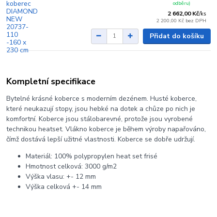
odběru)
2 662,00 Kč
/
ks
2 200,00 Kč
bez DPH
Přidat do košíku
Kompletní specifikace
Bytelné krásné koberce s moderním dezénem. Husté koberce,
které neukazují stopy, jsou hebké na dotek a chůze po nich je
komfortní. Koberce jsou stálobarevné, protože jsou vyrobené
technikou heatset. Vlákno koberce je během výroby napařováno,
čímž dostává lepší užitné vlastnosti. Koberce se dobře udržují.
Materiál: 100% polypropylen heat set frisé
Hmotnost celková: 3000 g/m2
Výška vlasu: +- 12 mm
Výška celková +- 14 mm