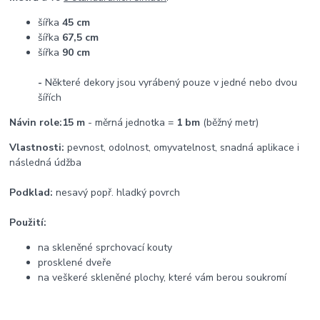
šířka
45 cm
šířka
67,5 cm
šířka
90 cm
-
Některé dekory jsou vyrábený pouze v jedné nebo dvou
šířích
Návin role:
15 m
- měrná jednotka =
1 bm
(běžný metr)
Vlastnosti:
pevnost, odolnost, omyvatelnost, snadná aplikace i
následná údžba
Podklad:
nesavý popř. hladký povrch
Použití:
na skleněné sprchovací kouty
prosklené dveře
na veškeré skleněné plochy, které vám berou soukromí