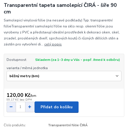
Transparentní tapeta samolepící ČIRÁ - šíře 90
cm
Samolepicí vinylová fólie (na nesavé podklady) Typ: transparentní
fólieTransparentní samolepící fólie na sklo resp. okenní fólie jsou
vyrobeny z PVC a představují ideální prostředek k dekoraci oken, skel,
zrcadel, prosklených dveří, sprchových koutů či různých dělících stěn a
zástěn pro vytvoření di...
celý popis
Dostupnost
Skladem (za 1-3 dny u Vás - popř. ihned k odběru)
varianta / měrná jednotka
120,00 Kč
/
bm
99,17 Kč
bez DPH
Přidat do košíku
Číslo produktu:
Transparentní fólie ČIRÁ