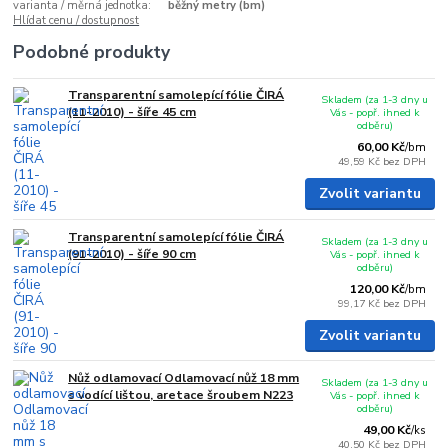
varianta / měrná jednotka:
běžný metry (bm)
Hlídat cenu / dostupnost
Podobné produkty
Transparentní samolepící fólie ČIRÁ
Skladem (za 1-3 dny u
(11-2010) - šíře 45 cm
Vás - popř. ihned k
odběru)
60,00 Kč
/
bm
49,59 Kč
bez DPH
Zvolit variantu
Transparentní samolepící fólie ČIRÁ
Skladem (za 1-3 dny u
(91-2010) - šíře 90 cm
Vás - popř. ihned k
odběru)
120,00 Kč
/
bm
99,17 Kč
bez DPH
Zvolit variantu
Nůž odlamovací Odlamovací nůž 18 mm
Skladem (za 1-3 dny u
s vodící lištou, aretace šroubem N223
Vás - popř. ihned k
odběru)
49,00 Kč
/
ks
40,50 Kč
bez DPH