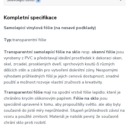
Související zboží
5
Kompletní specifikace
Samolepicí vinylová fólie (na nesavé podklady)
Typ:
transparentní fólie
Transparentní samolepící fólie na sklo
resp.
okenní fólie
jsou
vyrobeny z PVC a představují ideální prostředek k dekoraci oken,
skel, zrcadel, prosklených dveří, sprchových koutů či různých
dělících stěn a zástěn pro vytvoření diskrétní zóny. Nespornými
výhodami průhledných fólií je jejich cenová dostupnost, snadné
použití a možnost rozvoje vlastní zručnosti a kreativity.
Transparentní fólie
mají na spodní vrstvě fólie lepidlo, které je
chráněno krycím silikonovým papírem.
Fólie na sklo
jsou
speciálně upravené k tomu, aby propouštěly světlo, ale aby byly
současně do jisté míry neprůhledné. Stupeň průhlednosti závisí na
vzoru a použité zrnitosti. Materiál je natolik pevný, že současně
chrání sklo proti rozbití.