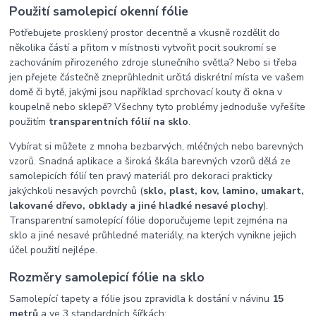
Použití samolepicí okenní fólie
Potřebujete prosklený prostor decentně a vkusně rozdělit do
několika částí a přitom v místnosti vytvořit pocit soukromí se
zachováním přirozeného zdroje slunečního světla? Nebo si třeba
jen přejete částečně zneprůhlednit určitá diskrétní místa ve vašem
domě či bytě, jakými jsou například sprchovací kouty či okna v
koupelně nebo sklepě? Všechny tyto problémy jednoduše vyřešíte
použitím
transparentních fólií na sklo
.
Vybírat si můžete z mnoha bezbarvých, mléčných nebo barevných
vzorů. Snadná aplikace a široká škála barevných vzorů dělá ze
samolepicích fólií ten pravý materiál pro dekoraci prakticky
jakýchkoli nesavých povrchů (
sklo, plast, kov, lamino, umakart,
lakované dřevo, obklady a jiné hladké nesavé plochy
).
Transparentní samolepící fólie doporučujeme lepit zejména na
sklo a jiné nesavé průhledné materiály, na kterých vynikne jejich
účel použití nejlépe.
Rozměry samolepicí fólie na sklo
Samolepící tapety a fólie jsou zpravidla k dostání v návinu
15
metrů
a ve
3 standardních šířkách
: