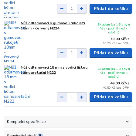
Přidat do košíku
Nůž odlamovací s gumovou rukojetí
Skladem (za 1-3 dny u
18mm - červený N224
Vás - popř. ihned k
odběru)
79,00 Kč
/
ks
65,29 Kč
bez DPH
Přidat do košíku
Nůž odlamovací 18 mm s vodící lištou
Skladem (za 1-3 dny u
samoaretační N222
Vás - popř. ihned k
odběru)
49,00 Kč
/
ks
40,50 Kč
bez DPH
Přidat do košíku
Kompletní specifikace