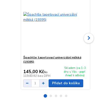
Špachtle tapetovací univerzální měkká
Špachtle tap
(19395)
(20123)
Skladem (za 1-3
145,00 Kč
139,00 K
dny u Vás - popř.
/
ks
ihned k odběru)
119,83 Kč
bez DPH
114,88 Kč
be
Přidat do košíku