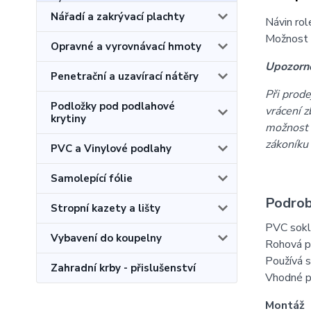
Nářadí a zakrývací plachty
Návin rol
Možnost 
Opravné a vyrovnávací hmoty
Upozorně
Penetrační a uzavírací nátěry
Při prode
Podložky pod podlahové
vrácení z
krytiny
možnost 
zákoníku
PVC a Vinylové podlahy
Samolepící fólie
Podrob
Stropní kazety a lišty
PVC soklo
Vybavení do koupelny
Rohová po
Používá s
Zahradní krby - přislušenství
Vhodné pr
Montáž