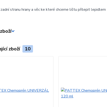
adní stranu hrany a věc ke které chceme lištu přilepit lepidlem
zboží
jící zboží
10