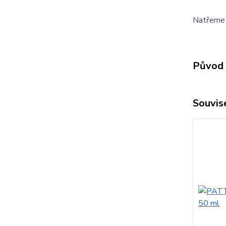
Natřeme z
Původ 
Souvise