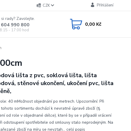
Přihlášení
CZK
 si rady? Zavolejte.
0,00 Kč
 604 990 800
8:15 - 17:00 hod
m
,00cm
dová lišta z pvc, soklová lišta, lišta
dová, stěnové ukončení, ukočení pvc, lišta
těně,
role: 40 mMožnost objednání po metrech. Upozornění: Při
 tohoto sortimentu dochází k nevratné úpravě zboží (tj.
ení od role v objednané délce), které by se v případě vrácení
při odstoupení spotřebitele od smlouvy stalo neprodejným. Na
nařezané zboží na míru se nevztah...
celý popis