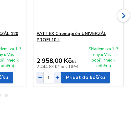
ZÁL 120
PATTEX Chemoprén UNIVERZÁL
PA
PROFI 10 L
PR
dem (za 1-3
Skladem (za 1-3
ny u Vás -
dny u Vás -
2 958,00 Kč
1 
př. ihned k
popř. ihned k
/
ks
odběru)
odběru)
2 444,63 Kč
bez DPH
1 3
šíku
Přidat do košíku