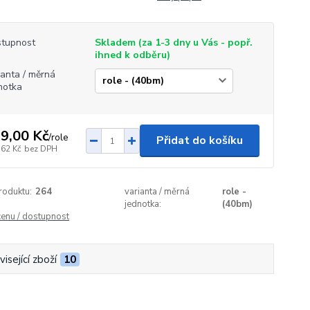
tupnost
Skladem (za 1-3 dny u Vás - popř.
ihned k odběru)
ianta / měrná
notka
9,00 Kč
/
role
Přidat do košíku
,62 Kč
bez DPH
roduktu:
264
varianta / měrná
role -
jednotka:
(40bm)
cenu / dostupnost
isející zboží
10