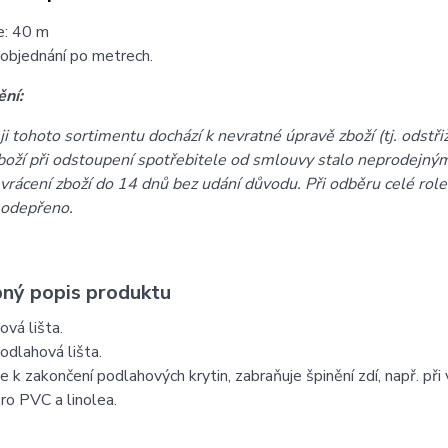
e: 40 m
objednání po metrech.
ní:
ji tohoto sortimentu dochází k nevratné úpravě zboží (tj. odstři
boží při odstoupení spotřebitele od smlouvy stalo neprodejným
vrácení zboží do 14 dnů bez udání důvodu. Při odběru celé rol
 odepřeno.
ný popis produktu
vá lišta.
dlahová lišta.
e k zakončení podlahových krytin, zabraňuje špinění zdí, např. při v
o PVC a linolea.