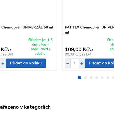
 Chemoprén UNIVERZÁL 50 ml
PATTEX Chemoprén UNIVER
ml
Skladem (za 1-3
Skla
dny u Vás -
d
 Kč
109,00 Kč
popř. ihned k
po
/
ks
/
ks
odběru)
č
bez DPH
90,08 Kč
bez DPH
Přidat do košíku
Přidat do ko
zařazeno v kategoriích