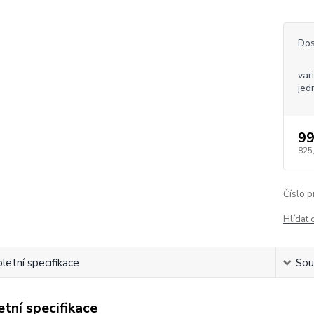
Dos
var
jed
99
825
Číslo p
Hlídat 
etní specifikace
Souv
tní specifikace