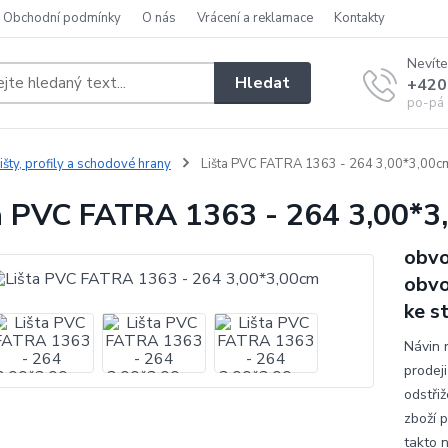
Obchodní podmínky
O nás
Vrácení a reklamace
Kontakty
Nevíte
Hledat
+420
po-pá 
išty, profily a schodové hrany
Lišta PVC FATRA 1363 - 264 3,00*3,00c
a PVC FATRA 1363 - 264 3,00*3
obvo
obvo
ke s
Návin 
prodeji
odstřiž
zboží 
takto 