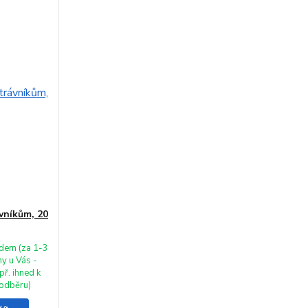
vníkům, 20
dem (za 1-3
ny u Vás -
př. ihned k
odběru)