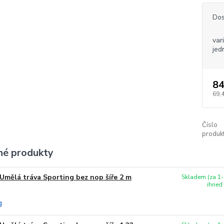
Dos
var
jed
84
69,
Číslo
produkt
é produkty
Umělá tráva Sporting bez nop šíře 2 m
Skladem (za 1-
ihned