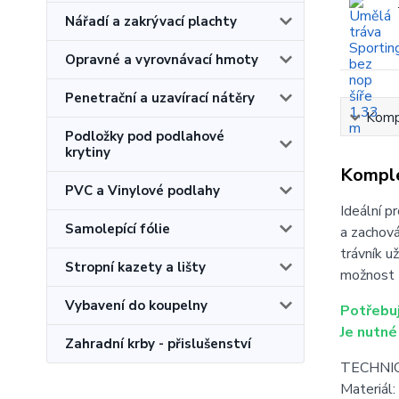
Nářadí a zakrývací plachty
Opravné a vyrovnávací hmoty
Penetrační a uzavírací nátěry
Kompl
Podložky pod podlahové
krytiny
Komple
PVC a Vinylové podlahy
Ideální p
Samolepící fólie
a zachová
trávník u
Stropní kazety a lišty
možnost z
Vybavení do koupelny
Potřebuj
Je nutné
Zahradní krby - přislušenství
TECHNIC
Materiál