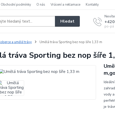
Obchodní podmínky
O nás
Vrácení a reklamace
Kontakty
Nevíte
Hledat
+420
po-pá 
oberce a umělé trávy
Umělá tráva Sporting bez nop šíře 1,33 m
á tráva Sporting bez nop šíře 1
Uměl
m,go
Ideální
zahrad
vody a
perfekt
je tráv