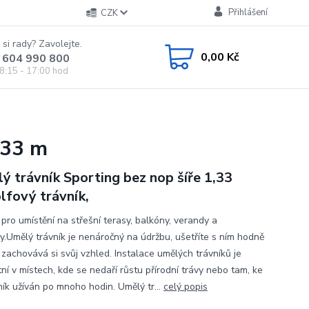
Přihlášení
CZK
 si rady? Zavolejte.
0,00 Kč
 604 990 800
8:15 - 17:00 hod
,33 m
ý trávník Sporting bez nop šíře 1,33
lfový trávník,
 pro umístění na střešní terasy, balkóny, verandy a
y.Umělý trávník je nenáročný na údržbu, ušetříte s ním hodně
 zachovává si svůj vzhled. Instalace umělých trávníků je
ní v místech, kde se nedaří růstu přírodní trávy nebo tam, ke
ník užíván po mnoho hodin. Umělý tr...
celý popis