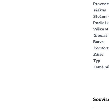
Provede
Vlákno
Složení 
Podložk
Výška v
Gramáž 
Barva
Komfort
Zátěž
Typ
Země p
Souvise