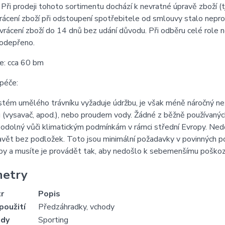
 Při prodeji tohoto sortimentu dochází k nevratné úpravě zboží (tj
rácení zboží při odstoupení spotřebitele od smlouvy stalo nepr
rácení zboží do 14 dnů bez udání důvodu. Při odběru celé role 
 odepřeno.
e: cca 60 bm
 péče:
tém umělého trávníku vyžaduje údržbu, je však méně náročný než p
 (vysavač, apod.), nebo proudem vody. Žádné z běžně používanýc
e odolný vůči klimatickým podmínkám v rámci střední Evropy. N
avět bez podložek. Toto jsou minimální požadavky v povinných p
by a musíte je provádět tak, aby nedošlo k sebemenšímu poškoz
metry
r
Popis
použití
Předzáhradky, vchody
ady
Sporting