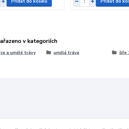
Přidat do košíku
Přidat do ko
zařazeno v kategoriích
ce a umělé trávy
umělá tráva
šíře