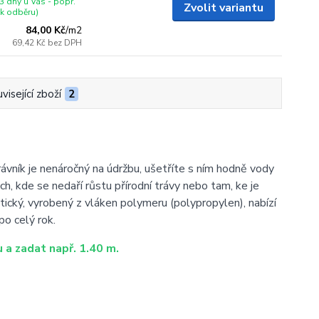
3 dny u Vás - popř.
Zvolit variantu
 k odběru)
84,00 Kč
/
m2
69,42 Kč
bez DPH
visející zboží
2
rávník je nenáročný na údržbu, ušetříte s ním hodně vody
ch, kde se nedaří růstu přírodní trávy nebo tam, ke je
tický, vyrobený z vláken polymeru (polypropylen), nabízí
o celý rok.
 a zadat např. 1.40 m.