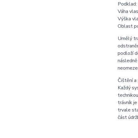
Podklad:
Váha vla
Výška vl
Oblast po
Umělý trá
odstraněn
podloží d
následně 
neomezené
Čištění a
Každý sys
technikou
trávník j
trvale st
část údrž