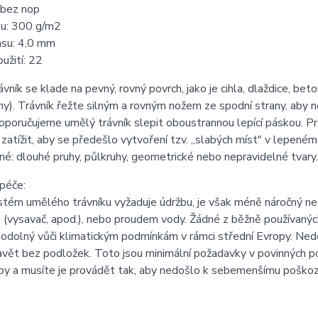
 bez nop
su: 300 g/m2
asu: 4,0 mm
užití: 22
vník se klade na pevný, rovný povrch, jako je cihla, dlaždice, beto
y). Trávník řežte silným a rovným nožem ze spodní strany, aby 
oporučujeme umělý trávník slepit oboustrannou lepící páskou. P
zatížit, aby se předešlo vytvoření tzv. „slabých míst" v lepen
: dlouhé pruhy, půlkruhy, geometrické nebo nepravidelné tvary.
 péče:
tém umělého trávníku vyžaduje údržbu, je však méně náročný než p
 (vysavač, apod.), nebo proudem vody. Žádné z běžně používanýc
e odolný vůči klimatickým podmínkám v rámci střední Evropy. N
avět bez podložek. Toto jsou minimální požadavky v povinných p
by a musíte je provádět tak, aby nedošlo k sebemenšímu poškoz