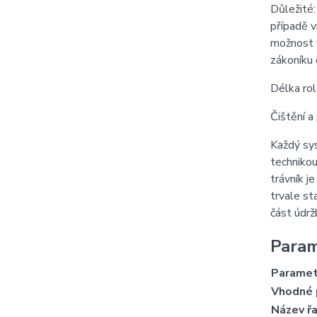
Důležité:
případě v
možnost v
zákoníku
Délka rol
Čištění a
Každý sys
technikou
trávník j
trvale st
část údrž
Para
Paramet
Vhodné 
Název ř