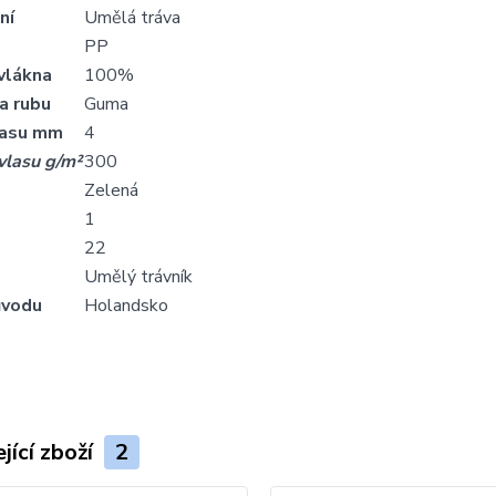
ní
Umělá tráva
PP
vlákna
100%
a rubu
Guma
lasu mm
4
vlasu g/m²
300
Zelená
1
22
Umělý trávník
ůvodu
Holandsko
jící zboží
2