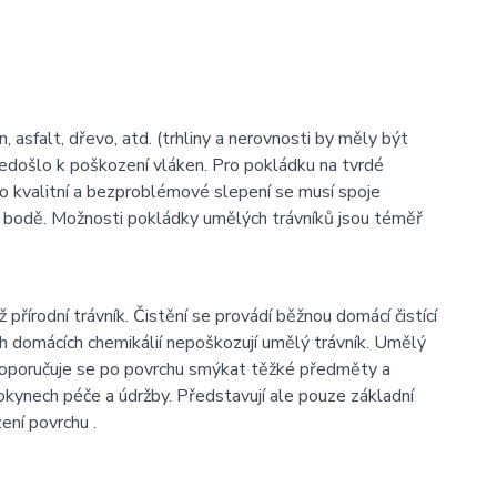
n, asfalt, dřevo, atd. (trhliny a nerovnosti by měly být
nedošlo k poškození vláken. Pro pokládku na tvrdé
ro kvalitní a bezproblémové slepení se musí spoje
ém bodě. Možnosti pokládky umělých trávníků jsou téměř
řírodní trávník. Čistění se provádí běžnou domácí čistící
h domácích chemikálií nepoškozují umělý trávník. Umělý
edoporučuje se po povrchu smýkat těžké předměty a
okynech péče a údržby. Představují ale pouze základní
ení povrchu .