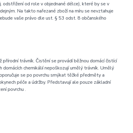
. odstřižení od role v objednané délce), které by se v
odejným. Na takto nařezané zboží na míru se nevztahuje
nebude vaše právo dle ust. § 53 odst. 8 občanského
řírodní trávník. Čistění se provádí běžnou domácí čistící
h domácích chemikálií nepoškozují umělý trávník. Umělý
edoporučuje se po povrchu smýkat těžké předměty a
okynech péče a údržby. Představují ale pouze základní
ení povrchu .