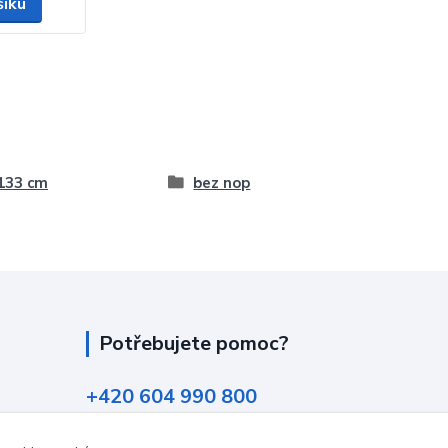
šíku
 133 cm
bez nop
Potřebujete pomoc?
+420 604 990 800
po-pá 8:15 - 17:00 hod