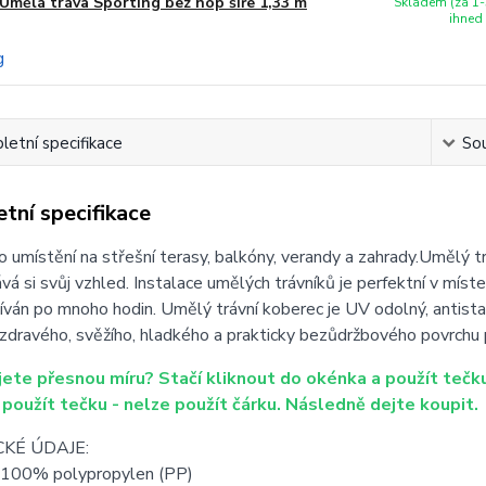
Umělá tráva Sporting bez nop šíře 1,33 m
Skladem (za 1-
ihned
etní specifikace
Sou
tní specifikace
ro umístění na střešní terasy, balkóny, verandy a zahrady.Umělý t
vá si svůj vzhled. Instalace umělých trávníků je perfektní v míste
žíván po mnoho hodin. Umělý trávní koberec je UV odolný, antista
dravého, svěžího, hladkého a prakticky bezůdržbového povrchu p
ete přesnou míru? Stačí kliknout do okénka a použít tečku
 použít tečku - nelze použít čárku. Následně dejte koupit.
KÉ ÚDAJE:
: 100% polypropylen (PP)