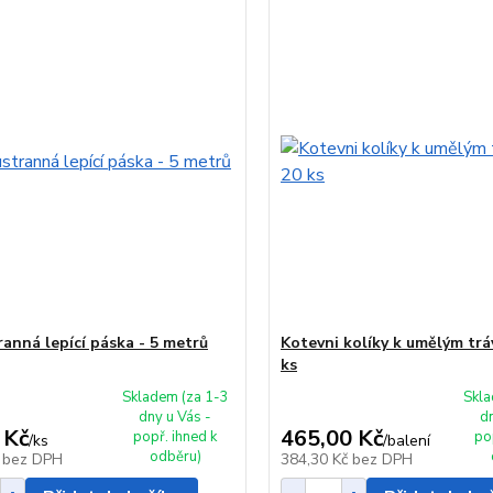
anná lepící páska - 5 metrů
Kotevni kolíky k umělým trá
ks
Skladem (za 1-3
Skla
dny u Vás -
d
 Kč
465,00 Kč
popř. ihned k
po
/
ks
/
balení
odběru)
č
bez DPH
384,30 Kč
bez DPH