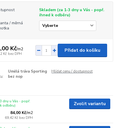
tupnost
Skladem (za 1-3 dny u Vás - popř.
ihned k odběru)
ianta / měrná
notka
,00 Kč
/
m2
Přidat do košíku
42 Kč
bez DPH
Umělá tráva Sporting
Hlídat cenu / dostupnost
u:
bez nop
3 dny u Vás - popř.
Zvolit variantu
 k odběru)
84,00 Kč
/
m2
69,42 Kč
bez DPH