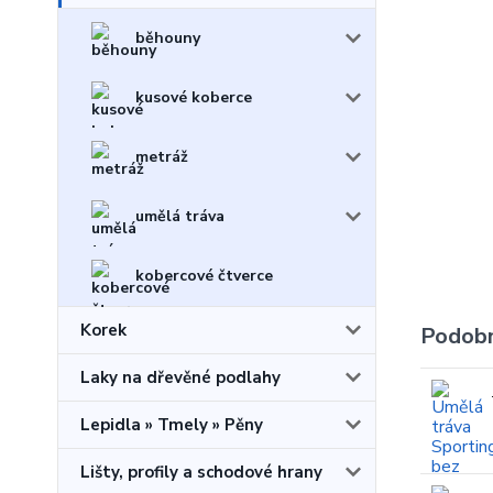
běhouny
kusové koberce
metráž
umělá tráva
kobercové čtverce
Korek
Podobn
Laky na dřevěné podlahy
Lepidla » Tmely » Pěny
Lišty, profily a schodové hrany