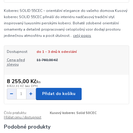
Koberec SOLID 55CEC – orientální elegance do vašeho domova Kusový
koberec SOLID 55CEC přináší do interiéru nadčasový tradiční styl
inspirovaný luxusními perskými koberci. Bohatě zdobené orientální
ornamenty a detailně propracovaný celoplošný vzor dodají prostoru
jedinečnou atmosféru a pocit útulnost...
celý popis
Dostupnost
do 1 - 3 dnů k odeslání
Cena před
11 760,00 Kč
slevou
8 255,00 Kč
/
ks
6 822,31 Kč
bez DPH
Přidat do košíku
Číslo produktu:
Kusový koberec Solid 50CEC
Hlídat cenu / dostupnost
Podobné produkty