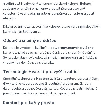
tradiční styl inspirovaný luxusními perskými koberci. Bohatě
zdobené orientální ornamenty a detailně propracovaný
celoplošný vzor dodají prostoru jedinečnou atmosféru a pocit
útulnosti.
Díky preciznímu zpracování se koberec stane výrazným doplňkem,
který vás jen tak neomrzí.
Odolný a snadný na údržbu
Koberec je vyroben z kvalitního
polypropylenového vlákna
,
které je známé svou nenáročnou údržbou a snadným čištěním.
Syntetický vlas navíc odolává množení mikroorganismů, takže je
vhodný i do domácností s alergiky.
Technologie Heatset pro vyšší kvalitu
Speciální technologie
Heatset
zajišťuje tepelnou úpravu vláken,
díky které je koberec pevnější, odolnější proti promáčknutí a
dlouhodobě si zachovává svůj vzhled. Koberec je velmi detailně
provedený a vyniká vysokou kvalitou zpracování.
Komfort pro každý prostor