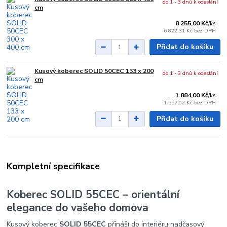
do 1 - 3 dnů k odeslání
cm
8 255,00 Kč
/
ks
6 822,31 Kč
bez DPH
Přidat do košíku
Kusový koberec SOLID 50CEC 133 x 200
do 1 - 3 dnů k odeslání
cm
1 884,00 Kč
/
ks
1 557,02 Kč
bez DPH
Přidat do košíku
Kompletní specifikace
Koberec SOLID 55CEC – orientální
elegance do vašeho domova
Kusový koberec
SOLID 55CEC
přináší do interiéru nadčasový