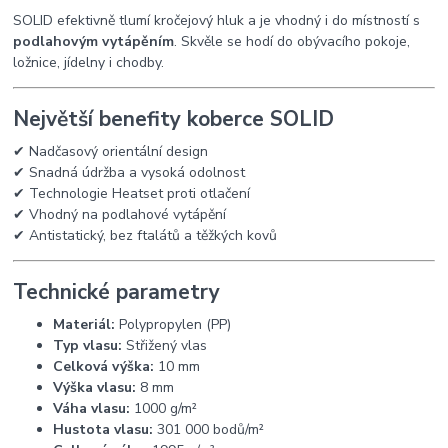
SOLID efektivně tlumí kročejový hluk a je vhodný i do místností s
podlahovým vytápěním
. Skvěle se hodí do obývacího pokoje,
ložnice, jídelny i chodby.
Největší benefity koberce SOLID
✔ Nadčasový orientální design
✔ Snadná údržba a vysoká odolnost
✔ Technologie Heatset proti otlačení
✔ Vhodný na podlahové vytápění
✔ Antistatický, bez ftalátů a těžkých kovů
Technické parametry
Materiál:
Polypropylen (PP)
Typ vlasu:
Střižený vlas
Celková výška:
10 mm
Výška vlasu:
8 mm
Váha vlasu:
1000 g/m²
Hustota vlasu:
301 000 bodů/m²