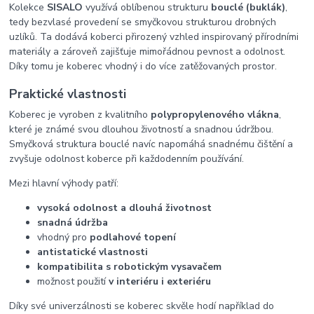
Kolekce
SISALO
využívá oblíbenou strukturu
bouclé (buklák)
,
tedy bezvlasé provedení se smyčkovou strukturou drobných
uzlíků. Ta dodává koberci přirozený vzhled inspirovaný přírodními
materiály a zároveň zajišťuje mimořádnou pevnost a odolnost.
Díky tomu je koberec vhodný i do více zatěžovaných prostor.
Praktické vlastnosti
Koberec je vyroben z kvalitního
polypropylenového vlákna
,
které je známé svou dlouhou životností a snadnou údržbou.
Smyčková struktura bouclé navíc napomáhá snadnému čištění a
zvyšuje odolnost koberce při každodenním používání.
Mezi hlavní výhody patří:
vysoká odolnost a dlouhá životnost
snadná údržba
vhodný pro
podlahové topení
antistatické vlastnosti
kompatibilita s robotickým vysavačem
možnost použití
v interiéru i exteriéru
Díky své univerzálnosti se koberec skvěle hodí například do