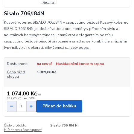
Sisalo 706/J84N
Kusový koberec SISALO 706/J84N – cappuccino béžová Kusový koberec
SISALO 706/J84N je ideální volbou pro interiéry v přírodním stylu a
neutrálních barevných tónech. Jemný vzor v elegantním odstínu
cappuccino béžové působí přirozeně a snadno se kombinuje s různými
typy nábytku i dekorací, díky čemuž s...
celý popis
Dostupnost
na cestě - Naskladnění koncem srpna
Cena před
1 389,00 Kč
slevou
1 074,00 Kč
/
ks
887,60 Kč
bez DPH
Přidat do košíku
Číslo produktu:
Sisalo 706 J84 N
Hlídat cenu / dostupnost