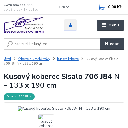
+420 604 990 800
0,00 Kč
CZK
po-pá 8:15 - 17:00 hod
Menu
Hledat
Úvod
Koberce a umělé trávy
kusové koberce
Kusový koberec Sisalo
706 J84 N - 133 x 190 cm
Kusový koberec Sisalo 706 J84 N
- 133 x 190 cm
Doprava ZDARMA