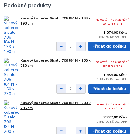
Podobné produkty
Kusový koberec Sisalo 706 J84 N - 133 x
na cestě - Naskladnění
190 cm
koncem srpna
1 074,00 Kč
/
ks
887,60 Kč
bez DPH
Přidat do košíku
Kusový koberec Sisalo 706 J84 N - 160 x
na cestě - Naskladnění
230 cm
koncem srpna
1 434,00 Kč
/
ks
1 185,12 Kč
bez DPH
Přidat do košíku
Kusový koberec Sisalo 706 J84 N - 200 x
na cestě - Naskladnění
285 cm
koncem srpna
2 227,00 Kč
/
ks
1 840,50 Kč
bez DPH
Přidat do košíku