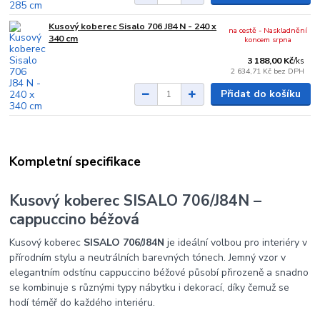
Kusový koberec Sisalo 706 J84 N - 240 x
na cestě - Naskladnění
340 cm
koncem srpna
3 188,00 Kč
/
ks
2 634,71 Kč
bez DPH
Přidat do košíku
Kompletní specifikace
Kusový koberec SISALO 706/J84N –
cappuccino béžová
Kusový koberec
SISALO 706/J84N
je ideální volbou pro interiéry v
přírodním stylu a neutrálních barevných tónech. Jemný vzor v
elegantním odstínu cappuccino béžové působí přirozeně a snadno
se kombinuje s různými typy nábytku i dekorací, díky čemuž se
hodí téměř do každého interiéru.