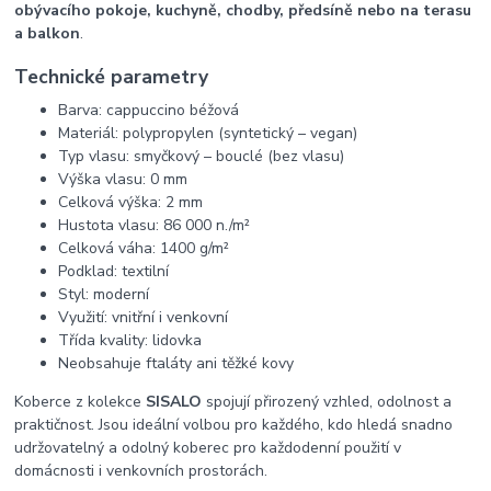
obývacího pokoje, kuchyně, chodby, předsíně nebo na terasu
a balkon
.
Technické parametry
Barva: cappuccino béžová
Materiál: polypropylen (syntetický – vegan)
Typ vlasu: smyčkový – bouclé (bez vlasu)
Výška vlasu: 0 mm
Celková výška: 2 mm
Hustota vlasu: 86 000 n./m²
Celková váha: 1400 g/m²
Podklad: textilní
Styl: moderní
Využití: vnitřní i venkovní
Třída kvality: lidovka
Neobsahuje ftaláty ani těžké kovy
Koberce z kolekce
SISALO
spojují přirozený vzhled, odolnost a
praktičnost. Jsou ideální volbou pro každého, kdo hledá snadno
udržovatelný a odolný koberec pro každodenní použití v
domácnosti i venkovních prostorách.