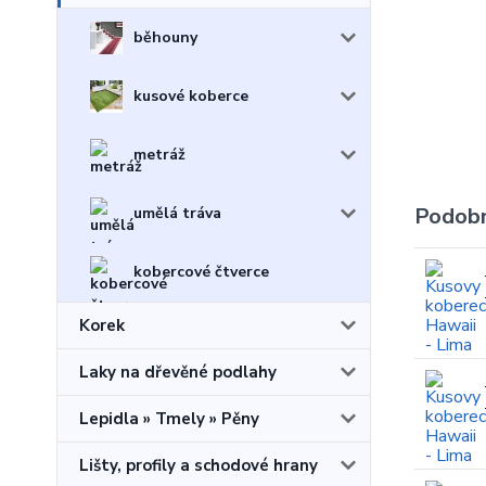
běhouny
kusové koberce
metráž
Podobn
umělá tráva
kobercové čtverce
Korek
Laky na dřevěné podlahy
Lepidla » Tmely » Pěny
Lišty, profily a schodové hrany