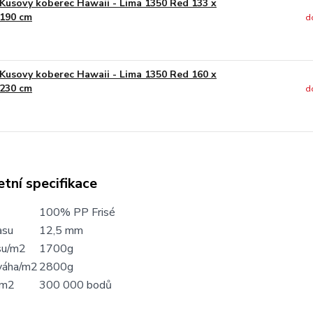
Kusovy koberec Hawaii - Lima 1350 Red 133 x
190 cm
d
Kusovy koberec Hawaii - Lima 1350 Red 160 x
230 cm
d
tní specifikace
100% PP Frisé
asu
12,5 mm
su/m2
1700g
váha/m2
2800g
/m2
300 000 bodů