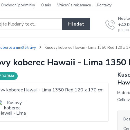
Obchodní podmínky
O nás
Vrácení a reklamace
Kontakty
Nevíte
Hledat
+420
po-pá 
oberce a umělé trávy
Kusovy koberec Hawaii - Lima 1350 Red 120 x 1
vy koberec Hawaii - Lima 1350
Kuso
 ZDARMA
Hawa
Materi
Celkov
Dos
Cen