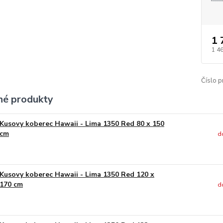
1 
1 4
Číslo p
é produkty
Kusovy koberec Hawaii - Lima 1350 Red 80 x 150
cm
d
Kusovy koberec Hawaii - Lima 1350 Red 120 x
170 cm
d