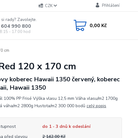
Přihlášení
CZK
 si rady? Zavolejte.
0,00 Kč
 604 990 800
8:15 - 17:00 hod
70 cm
 Red 120 x 170 cm
vy koberec Hawaii 1350 červený, koberec
ii, Hawaii 1350
ál 100% PP Frisé Výška vlasu 12,5 mm Váha vlasu/m2 1700g
á váha/m2 2800g Hustota/m2 300 000 bodů
celý popis
tupnost
do 1 - 3 dnů k odeslání
a před slevou
2 142,00 Kč