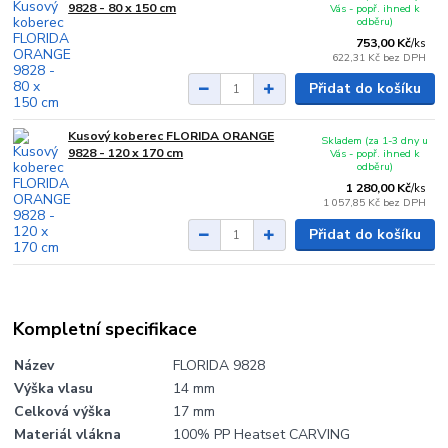
9828 - 80 x 150 cm
Vás - popř. ihned k
odběru)
753,00 Kč
/
ks
622,31 Kč
bez DPH
Přidat do košíku
Kusový koberec FLORIDA ORANGE
Skladem (za 1-3 dny u
9828 - 120 x 170 cm
Vás - popř. ihned k
odběru)
1 280,00 Kč
/
ks
1 057,85 Kč
bez DPH
Přidat do košíku
Kompletní specifikace
Název
FLORIDA 9828
Výška vlasu
14 mm
Celková výška
17 mm
Materiál vlákna
100% PP Heatset CARVING