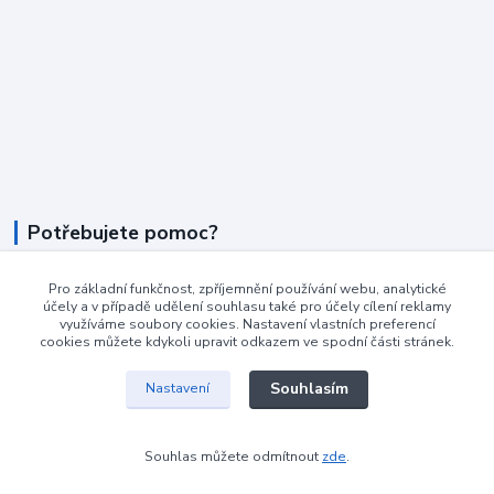
Potřebujete pomoc?
+420 604 990 800
Pro základní funkčnost, zpříjemnění používání webu, analytické
po-pá 8:15 - 17:00 hod
účely a v případě udělení souhlasu také pro účely cílení reklamy
využíváme soubory cookies. Nastavení vlastních preferencí
cookies můžete kdykoli upravit odkazem ve spodní části stránek.
info@podlahovyraj.cz
Souhlasím
Nastavení
Souhlas můžete odmítnout
zde
.
Vytvořeno na
Eshop-rychle.cz