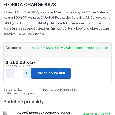
FLORIDA ORANGE 9828
Název FLORIDA 9828 Výška vlasu 14 mm Celková výška 17 mm Materiál
vlákna 100% PP Heatset CARVING Podkladová tkanina AB Celková váha
2400 g/m2 Koberec FLORIDA patří do kolekce moderních koberců,
vyznačuje se strojově vyřezávanými vzory či tvary, kopírující obrysy vzorů
koberce. To ko...
celý popis
Dostupnost
Skladem (za 1-3 dny u Vás - popř. ihned k odběru)
1 280,00 Kč
/
ks
1 057,85 Kč
bez DPH
Přidat do košíku
Číslo produktu:
FLORIDA ORANGE 9828
Hlídat cenu / dostupnost
Podobné produkty
Kusový koberec FLORIDA ORANGE
Skladem (za 1-3 dny u