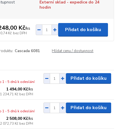
tupnost
Externí sklad - expedice do 24
hodin
248,00 Kč
/
ks
Přidat do košíku
10,74 Kč
bez DPH
roduktu:
Cascada 6081
Hlídat cenu / dostupnost
Přidat do košíku
o 1 - 5 dnů k odeslání
1 494,00 Kč
/
ks
1 234,71 Kč
bez DPH
Přidat do košíku
o 1 - 5 dnů k odeslání
2 508,00 Kč
/
ks
2 072,73 Kč
bez DPH