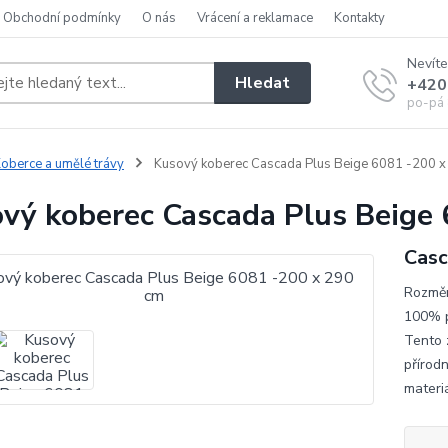
Obchodní podmínky
O nás
Vrácení a reklamace
Kontakty
Nevíte
Hledat
+420
po-pá 
oberce a umělé trávy
Kusový koberec Cascada Plus Beige 6081 -200 x
vý koberec Cascada Plus Beige
Casc
Rozměr
100% p
Tento 
přírod
materiá