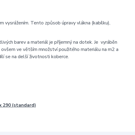
ysrážením. Tento způsob úpravy vlákna (kabílku),
ivých barev a materiál je příjemný na dotek. Je vyráběn
 je ovšem ve větším množství použitého materiálu na m2 a
í se na delší životnosti koberce.
x 290 (standard)