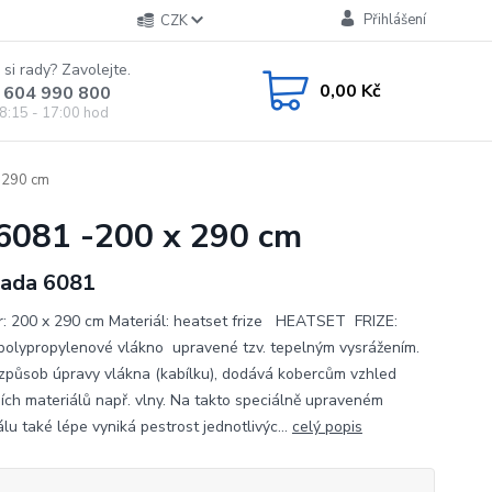
Přihlášení
CZK
 si rady? Zavolejte.
0,00 Kč
 604 990 800
8:15 - 17:00 hod
 290 cm
 6081 -200 x 290 cm
ada 6081
: 200 x 290 cm Materiál: heatset frize HEATSET FRIZE:
olypropylenové vlákno upravené tzv. tepelným vysrážením.
způsob úpravy vlákna (kabílku), dodává kobercům vzhled
ních materiálů např. vlny. Na takto speciálně upraveném
lu také lépe vyniká pestrost jednotlivýc...
celý popis