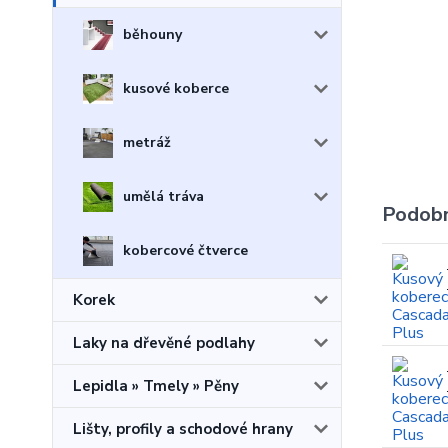
běhouny
kusové koberce
metráž
umělá tráva
Podobn
kobercové čtverce
Korek
Laky na dřevěné podlahy
Lepidla » Tmely » Pěny
Lišty, profily a schodové hrany