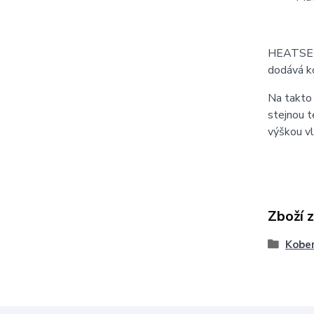
HEATSET 
dodává ko
Na takto 
stejnou t
výškou vl
Zboží 
Kober