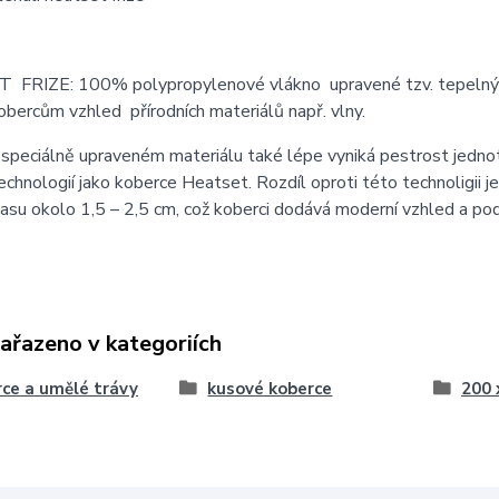
FRIZE: 100% polypropylenové vlákno upravené tzv. tepelným v
bercům vzhled přírodních materiálů např. vlny.
speciálně upraveném materiálu také lépe vyniká pestrost jednotl
echnologií jako koberce Heatset. Rozdíl oproti této technoligii
asu okolo 1,5 – 2,5 cm, což koberci dodává moderní vzhled a podíl
zařazeno v kategoriích
ce a umělé trávy
kusové koberce
200 