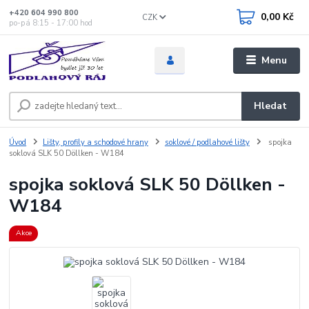
+420 604 990 800
0,00 Kč
CZK
po-pá 8:15 - 17:00 hod
Menu
Hledat
Úvod
Lišty, profily a schodové hrany
soklové / podlahové lišty
spojka
soklová SLK 50 Döllken - W184
spojka soklová SLK 50 Döllken -
W184
Akce