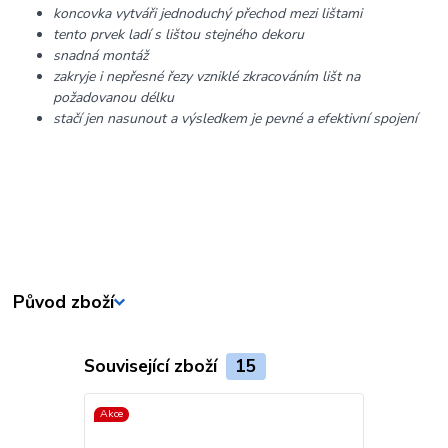
koncovka vytváři jednoduchý přechod mezi lištami
tento prvek ladí s lištou stejného dekoru
snadná montáž
zakryje i nepřesné řezy vzniklé zkracováním lišt na
požadovanou délku
stačí jen nasunout a výsledkem je pevné a efektivní spojení
Původ zboží
Související zboží
15
Akce
Akce