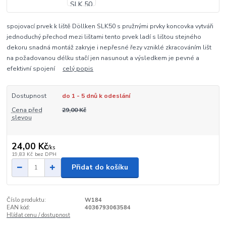
spojovací prvek k liště Döllken SLK50 s pružnými prvky koncovka vytváři
jednoduchý přechod mezi lištami tento prvek ladí s lištou stejného
dekoru snadná montáž zakryje i nepřesné řezy vzniklé zkracováním lišt
na požadovanou délku stačí jen nasunout a výsledkem je pevné a
efektivní spojení
celý popis
Dostupnost
do 1 - 5 dnů k odeslání
Cena před
29,00 Kč
slevou
24,00 Kč
/
ks
19,83 Kč
bez DPH
Přidat do košíku
Číslo produktu:
W184
EAN kód:
4036793063584
Hlídat cenu / dostupnost