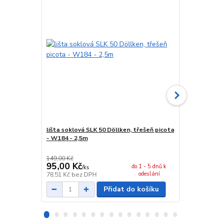
lišta soklová SLK 50 Döllken, třešeň picota
spojka sokl
- W184 - 2,5m
149,00 Kč
29,00 Kč
95,00 Kč
24,00 Kč
do 1 - 5 dnů k
/
ks
odeslání
78,51 Kč
bez DPH
19,83 Kč
bez
Přidat do košíku