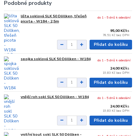
Podobné produkty
lišta soklová SLK 50 Döllken, třešeň
do 1 - 5 dnů k odeslání
picota - W184 - 2,5m
95,00 Kč
/
ks
78,51 Kč
bez DPH
Přidat do košíku
spojka soklová SLK 50 Döllken - W184
do 1 - 5 dnů k odeslání
24,00 Kč
/
ks
19,83 Kč
bez DPH
Přidat do košíku
vnější roh sokl SLK 50 Döllken - W184
do 1 - 5 dnů k odeslání
24,00 Kč
/
ks
19,83 Kč
bez DPH
Přidat do košíku
vnitřní kout sokl SLK 50 Döllken -