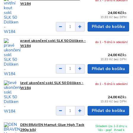
do 1 - 5 dnů k odeslání
W184
24,00 Kč
/
ks
19,83 Kč
bez DPH
Přidat do košíku
pravé ukončení sokl SLK 50 Döllken -
do 1 - 5 dnů k odeslání
W184
24,00 Kč
/
ks
19,83 Kč
bez DPH
Přidat do košíku
levé ukončení sokl SLK 50 Döllken -
do 1 - 5 dnů k odeslání
W184
24,00 Kč
/
ks
19,83 Kč
bez DPH
Přidat do košíku
DEN BRAVEN Mamut Glue High Tack
Skladem (za 1-3 dny u
290g bílý
Vás - popř. ihned k