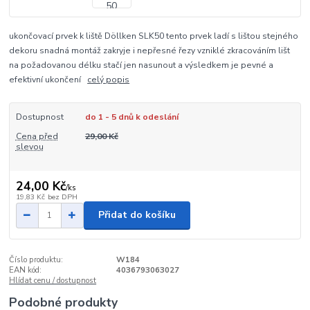
ukončovací prvek k liště Döllken SLK50 tento prvek ladí s lištou stejného
dekoru snadná montáž zakryje i nepřesné řezy vzniklé zkracováním lišt
na požadovanou délku stačí jen nasunout a výsledkem je pevné a
efektivní ukončení
celý popis
Dostupnost
do 1 - 5 dnů k odeslání
Cena před
29,00 Kč
slevou
24,00 Kč
/
ks
19,83 Kč
bez DPH
Přidat do košíku
Číslo produktu:
W184
EAN kód:
4036793063027
Hlídat cenu / dostupnost
Podobné produkty