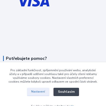
Potřebujete pomoc?
+420 604 990 800
Pro základní funkčnost, zpříjemnění používání webu, analytické
účely a v případě udělení souhlasu také pro účely cílení reklamy
po-pá 8:15 - 17:00 hod
využíváme soubory cookies. Nastavení vlastních preferencí
cookies můžete kdykoli upravit odkazem ve spodní části stránek.
info@podlahovyraj.cz
Souhlasím
Nastavení