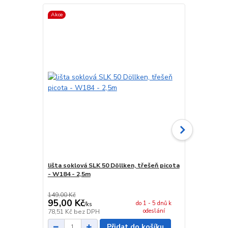
Akce
Akce
lišta soklová SLK 50 Döllken, třešeň picota
spojka sokl
- W184 - 2,5m
149,00 Kč
29,00 Kč
95,00 Kč
24,00 Kč
do 1 - 5 dnů k
/
ks
odeslání
78,51 Kč
bez DPH
19,83 Kč
bez
Přidat do košíku