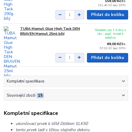
159,00 Kč
/
ks
131,40 Kč
bez DPH
Přidat do košíku
TUBA Mamut Glue High Tack DEN
Skladem (za 1-3 dny u
BRAVEN Mamut 25ml bílý
Vás - popř. ihned k
odběru)
69,00 Kč
/
ks
57,02 Kč
bez DPH
Přidat do košíku
Kompletní specifikace
Související zboží
15
Kompletní specifikace
ukončovací prvek k liště Döllken SLK50
tento prvek ladí s lištou stejného dekoru