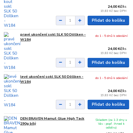
24,00 Kč
/
ks
19,83 Kč
bez DPH
Přidat do košíku
pravé ukončení sokl SLK 50 Döllken -
do 1 - 5 dnů k odeslání
W184
24,00 Kč
/
ks
19,83 Kč
bez DPH
Přidat do košíku
levé ukončení sokl SLK 50 Döllken -
do 1 - 5 dnů k odeslání
W184
24,00 Kč
/
ks
19,83 Kč
bez DPH
Přidat do košíku
DEN BRAVEN Mamut Glue High Tack
Skladem (za 1-3 dny u
290g bílý
Vás - popř. ihned k
odběru)