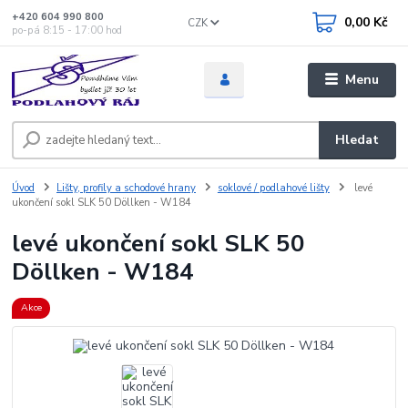
+420 604 990 800
0,00 Kč
CZK
po-pá 8:15 - 17:00 hod
Menu
Hledat
Úvod
Lišty, profily a schodové hrany
soklové / podlahové lišty
levé
ukončení sokl SLK 50 Döllken - W184
levé ukončení sokl SLK 50
Döllken - W184
Akce