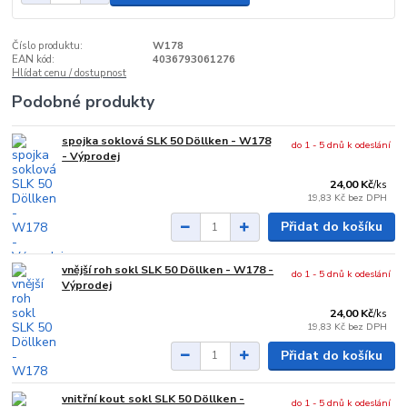
Číslo produktu:
W178
EAN kód:
4036793061276
Hlídat cenu / dostupnost
Podobné produkty
spojka soklová SLK 50 Döllken - W178
do 1 - 5 dnů k odeslání
- Výprodej
24,00 Kč
/
ks
19,83 Kč
bez DPH
Přidat do košíku
vnější roh sokl SLK 50 Döllken - W178 -
do 1 - 5 dnů k odeslání
Výprodej
24,00 Kč
/
ks
19,83 Kč
bez DPH
Přidat do košíku
vnitřní kout sokl SLK 50 Döllken -
do 1 - 5 dnů k odeslání