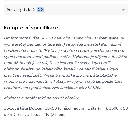
Související zboží
10
Kompletní specifikace
Umělohmotná lišta SLK50 s velkým kabelovým kanálem (kabel je
vyměnitelný bez demontáže lišty) se skládá z elastického, rázově
houževnatého plastu (PVC) a je opatřena pružnými chlopněmi pro
vyrovnání nerovností podlahy a stěn. Výhodou je příjemně flexibilní
montáž. Instaluje se tak, že se jednoduše sejme krycí profil,
přišroubuje lišta, do kabelového kanálku se založí kabel a krycí
profil se nasadí zpět. Výška 5 cm, šířka 2,5 cm. Lišta SLK50 je
vhodná pro nízkonapěťové kabely. Pro jejich skrytí lze použít také
prostoru nad i pod kabelovým kanálkem lišty SLK50.
Možnost montáže také na tekuté hřebíky.
Soklová lišta Döllken SLK50 (umělohmotná). Lišta (mm): 2500 x 50
x 25. Cena za 1 kus lišty (2,5 bm).