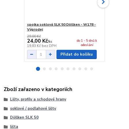
spojka soklová SLK 50 Döllken - W178 -
vnější roh s
Výprodej
Výprodej
29,00 Kč
29,00 Kč
24,00 Kč
24,00 Kč
do 1 - 5 dnů k
/
ks
odeslání
19,83 Kč
bez DPH
19,83 Kč
bez
Přidat do košíku
Zboží zařazeno v kategoriích
Lišty, profily a schodové hrany
soklové / podlahové lišty
Döllken SLK 50
lišta