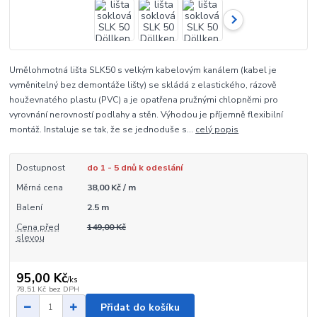
Umělohmotná lišta SLK50 s velkým kabelovým kanálem (kabel je
vyměnitelný bez demontáže lišty) se skládá z elastického, rázově
houževnatého plastu (PVC) a je opatřena pružnými chlopněmi pro
vyrovnání nerovností podlahy a stěn. Výhodou je příjemně flexibilní
montáž. Instaluje se tak, že se jednoduše s...
celý popis
Dostupnost
do 1 - 5 dnů k odeslání
Měrná cena
38,00 Kč / m
Balení
2.5 m
Cena před
149,00 Kč
slevou
95,00 Kč
/
ks
78,51 Kč
bez DPH
Přidat do košíku