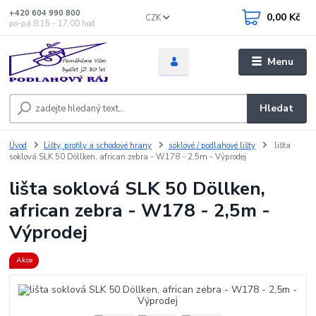
+420 604 990 800
0,00 Kč
CZK
po-pá 8:15 - 17:00 hod
Menu
Hledat
Úvod
Lišty, profily a schodové hrany
soklové / podlahové lišty
lišta
soklová SLK 50 Döllken, african zebra - W178 - 2,5m - Výprodej
lišta soklová SLK 50 Döllken,
african zebra - W178 - 2,5m -
Výprodej
Akce