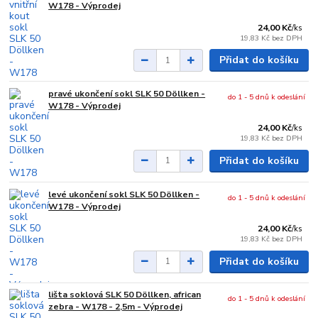
W178 - Výprodej
24,00 Kč
/
ks
19,83 Kč
bez DPH
Přidat do košíku
pravé ukončení sokl SLK 50 Döllken -
do 1 - 5 dnů k odeslání
W178 - Výprodej
24,00 Kč
/
ks
19,83 Kč
bez DPH
Přidat do košíku
levé ukončení sokl SLK 50 Döllken -
do 1 - 5 dnů k odeslání
W178 - Výprodej
24,00 Kč
/
ks
19,83 Kč
bez DPH
Přidat do košíku
lišta soklová SLK 50 Döllken, african
do 1 - 5 dnů k odeslání
zebra - W178 - 2,5m - Výprodej