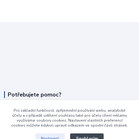
Potřebujete pomoc?
+420 604 990 800
Pro základní funkčnost, zpříjemnění používání webu, analytické
po-pá 8:15 - 17:00 hod
účely a v případě udělení souhlasu také pro účely cílení reklamy
využíváme soubory cookies. Nastavení vlastních preferencí
cookies můžete kdykoli upravit odkazem ve spodní části stránek.
info@podlahovyraj.cz
Souhlasím
Nastavení